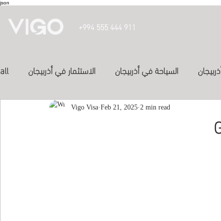
json
+994 555 444 911
ذربيجان
السياحة في أذربيجان
الاستثمار في أذربيجان
all
投資亞塞
2 min read
الفنادق في أذربيجان
Feb 21, 2025
Vigo Visa
الدراسة في أذربيجان
Inve
study in azerbaijan
المواصلات في اذربيجان
العلاج في الكويت
study-in-syria
Study abroad