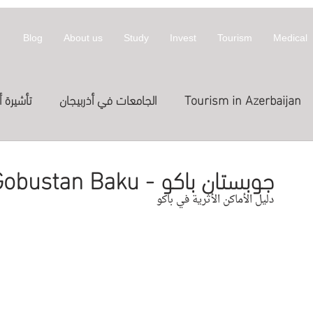
Blog
About us
Study
Invest
Tourism
Medical
Tourism in Azerbaijan
الجامعات في أذربيجان
تأشيرة أ
معلومات عن أذربيجان
invest
拜然
جوبستان باكو - Gobustan Baku
دليل الأماكن الأثرية في باكو 
Treatme
الدراسة في الخارج
العلاج
st in Azerbaijan
اج في قطر
Expositions
Exhibitions
المعارض