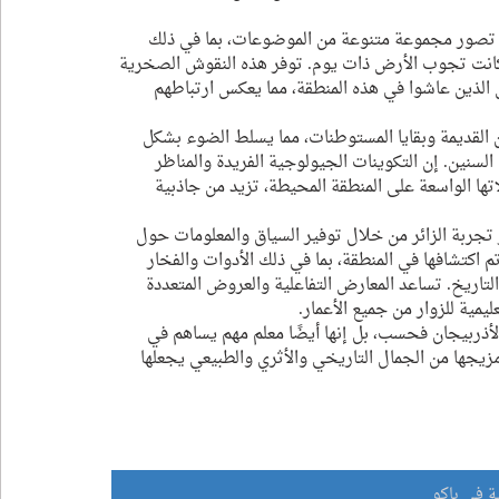
ثر من 6000 نقش صخري، والتي تصور مجموعة متنوعة من الموضوعات، بما في ذلك 
كانت تجوب الأرض ذات يوم. توفر هذه النقوش الصخرية 
 الذين عاشوا في هذه المنطقة، مما يعكس ارتباطهم 
ن القديمة وبقايا المستوطنات، مما يسلط الضوء بشكل 
لسنين. إن التكوينات الجيولوجية الفريدة والمناظر 
تها الواسعة على المنطقة المحيطة، تزيد من جاذبية 
الذي تم افتتاحه في عام 2014، على تعزيز تجربة الزائر من خلال توفير السياق والمعلومات حول 
م اكتشافها في المنطقة، بما في ذلك الأدوات والفخار 
لتاريخ. تساعد المعارض التفاعلية والعروض المتعددة 
يمية للزوار من جميع الأعمار.
لأذربيجان فحسب، بل إنها أيضًا معلم مهم يساهم في 
مزيجها من الجمال التاريخي والأثري والطبيعي يجعلها 
ية في باكو