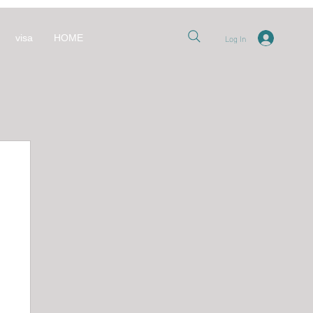
Log In
visa
HOME
nt
العل