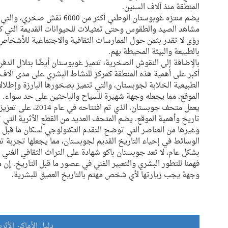
المنطقة منذ آلاف السنين.
يضم منتزه غوبوستان الوطني أك
مشاهد الصيد والطقوس وحتى تمثيلات للحيوانات القديمة التي 
رؤى لا تقدر بثمن حول الممارسات الثقافية والاجتماعية للأشخاص
بالطبيعة والبيئة المحيطة بهم.
بالإضافة إلى النقوش الصخرية، تتميز غوبوستان أيضًا بتلال الدف
أكبر على أهمية هذه المنطقة كمركز للنشاط البشري على مدى آلاف ا
الطبيعية الخلابة لجوبستان، والتي تتميز بصخورها البارزة وإطلالا
الموقع، مما يجعله وجهة شهيرة للسياح والباحثين على حد سواء.
يعمل متحف جوبستان، 
تاريخ وأهمية الموقع. يضم المتحف العديد من القطع الأثرية التي ت
وغيرها من العناصر التي توضح التقدم التكنولوجي لسكان ما قبل ا
الوسائط في إحياء التاريخ القديم لجوبستان، مما يجعلها تجربة تعل
بشكل عام، لا تعد جوبستان باكو شهادة على التراث الثقافي الغني 
فهمنا للتطور البشري والتعبير الفني في عصور ما قبل التاريخ. إن 
وجهة يجب زيارتها لأي شخص مهتم بالتاريخ العميق للبشرية.
دليل الأماكن الأثر