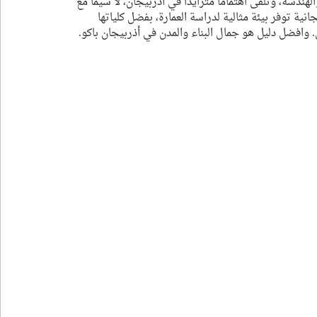
ندسة، وتلقى اهتمامًا متزايدًا في أذربيجان، لا سيما مع 
ن
العلاج في لبنان
العلاج في تركيا
علاج الأسنان
انية توفر بيئة مثالية لدراسة العمارة، بفضل كلياتها 
 وافضل دليل هو جمال البناء والمدن في أذربيجان باكو.
استيراد و تصدير
Export and import in Azerbaijan