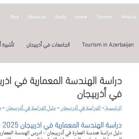
Blog
About us
Study
Invest
Tourism
Medical
Tourism in Azerbaijan
الجامعات في أذربيجان
تأشيرة أ
معلومات عن أذربيجان
invest
拜然
في أذربيجان
Treatme
الدراسة في الخارج
العلاج
st in Azerbaijan
الرئيسية 
> 
الدراسة في أذربيجان
 > 
دليل الدراسة في أذربيجان
> 
د
اج في قطر
Expositions
Exhibitions
المعارض
دراسة الهندسة المعمارية
في اذربيجان 2025 - 
دليل دراسة 
هندسة العمارة 
في أذربيجان – ادرس 
الهندسة المعماري