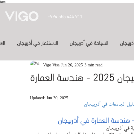
json
+994 555 444 911
ذربيجان
السياحة في أذربيجان
الاستثمار في أذربيجان
all
投資亞塞
3 min read
الفنادق في أذربيجان
Jun 26, 2025
Vigo Visa
الدراسة في أذربيجان
دراسة الهندسة المعمارية في اذربيجان 2025 - هندسة العمارة
Inve
study in azerbaijan
المواصلات في اذربيجان
Updated:
Jun 30, 2025
ليل الجامعات في أذربيجان 
العلاج في الكويت
study-in-syria
Study abroad
هندسة العمارة 
في أذربيجان
ة
في أذربيجان