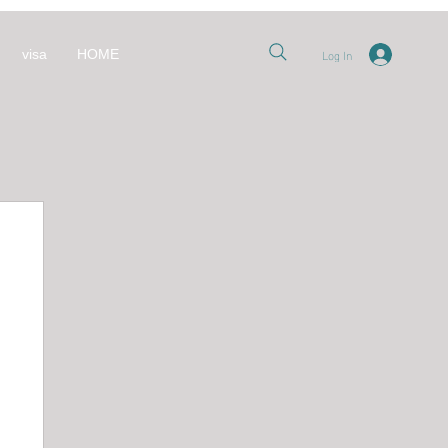
Log In
visa
HOME
nt
العل