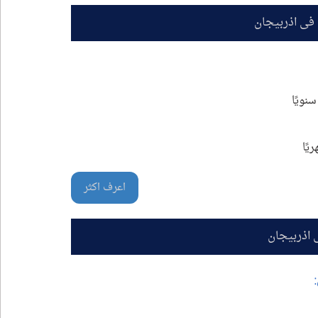
 في اذربيجان
اعرف اكثر
 اذربيجان