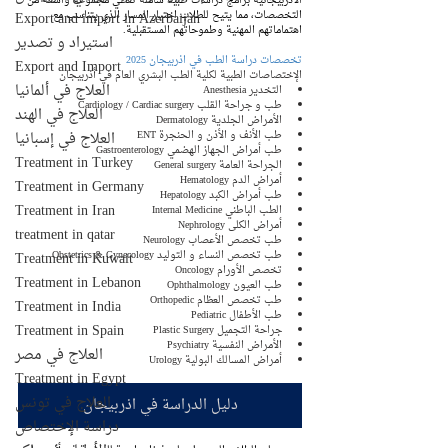
الأذربيجانية برامج دراسات طبية شاملة تغطي مجموعة واسعة من 
Export and import in Azerbaijan
التخصصات، مما يتيح للطلاب اختيار المسار الذي يتناسب مع 
اهتماماتهم المهنية وطموحاتهم المستقبلية.
استيراد و تصدير
تخصصات دراسة الطب في اذربيجان 2025
Export and Import
الإختصاصات الطبية لكلية الطب البشري العام في أذربيجان
العلاج في ألمانيا
التخدير Anesthesia
طب و جراحة القلب Cardiology / Cardiac surgery
العلاج في الهند
الأمراض الجلدية Dermatology
العلاج في إسبانيا
طب الأنف و الأذن و الحنجرة ENT
طب أمراض الجهاز الهضمي Gastroenterology
Treatment in Turkey
الجراحة العامة General surgery
أمراض الدم Hematology
Treatment in Germany
طب أمراض الكبد Hepatology
Treatment in Iran
الطب الباطني Internal Medicine
أمراض الكلى Nephrology
treatment in qatar
طب تخصص الأعصاب Neurology
Treatment in Kuwait
طب تخصص النساء و التوليد Obstetrics & Gynecology
تخصص الأورام Oncology
Treatment in Lebanon
طب العيون Ophthalmology
طب تخصص العظام Orthopedic
Treatment in India
طب الأطفال Pediatric
Treatment in Spain
جراحة التجميل Plastic Surgery
الأمراض النفسية Psychiatry
العلاج في مصر
أمراض المسالك البولية Urology
Treatment in Egypt
العلاج في تونس
دليل الدراسة في اذربيجان
دراسة الإختصاص