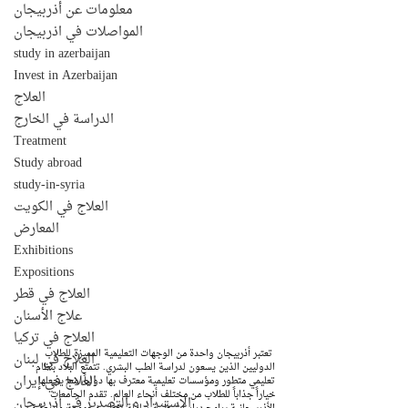
معلومات عن أذربيجان
المواصلات في اذربيجان
study in azerbaijan
Invest in Azerbaijan
العلاج
الدراسة في الخارج
Treatment
Study abroad
study-in-syria
العلاج في الكويت
المعارض
Exhibitions
Expositions
العلاج في قطر
علاج الأسنان
العلاج في تركيا
 تعتبر أذربيجان واحدة من الوجهات التعليمية المميزة للطلاب 
العلاج في لبنان
الدوليين الذين يسعون لدراسة الطب البشري. تتمتع البلاد بنظام 
العلاج في إيران
تعليمي متطور ومؤسسات تعليمية معترف بها دولياً، مما يجعلها 
خياراً جذاباً للطلاب من مختلف أنحاء العالم. تقدم الجامعات 
الإستيراد و التصدير في أذربيجان