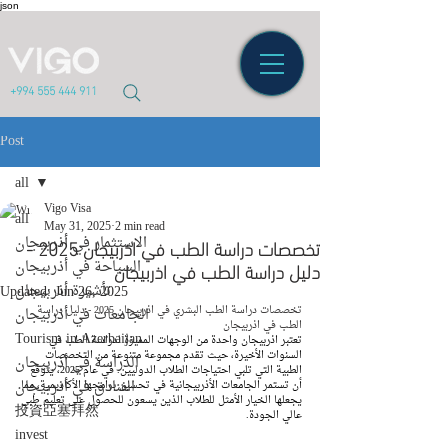
json
+994 555 444 911
Post
all
Vigo Visa
all
May 31, 2025
2 min read
تخصصات دراسة الطب في اذربيجان 2025 -
الاستثمار في أذربيجان
دليل دراسة الطب في اذربيجان
السياحة في أذربيجان
تأشيرة أذربيجان
Updated:
Jun 26, 2025
تخصصات دراسة الطب البشري في اذربيجان 2025 
- دليل دراسة 
الجامعات في أذربيجان
الطب في اذربيجان
Tourism in Azerbaijan
تعتبر اذربيجان واحدة من الوجهات المميزة لدراسة الطب في 
السنوات الأخيرة، حيث تقدم مجموعة متنوعة من التخصصات 
الدراسة في أذربيجان
الطبية التي تلبي احتياجات الطلاب الدوليين. في عام 2025، يتوقع 
الفنادق في أذربيجان
أن تستمر الجامعات الأذربيجانية في تحسين برامجها الأكاديمية، مما 
يجعلها الخيار الأمثل للطلاب الذين يسعون للحصول على تعليم طبي 
投資亞塞拜然
عالي الجودة.
invest