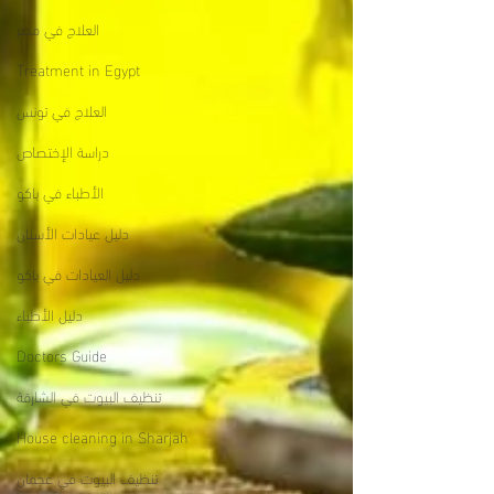
العلاج في مصر
Treatment in Egypt
العلاج في تونس
دراسة الإختصاص
الأطباء في باكو
دليل عيادات الأسنان
دليل العيادات في باكو
دليل الأطباء
Doctors Guide
تنظيف البيوت في الشارقة
House cleaning in Sharjah
تنظيف البيوت في عجمان