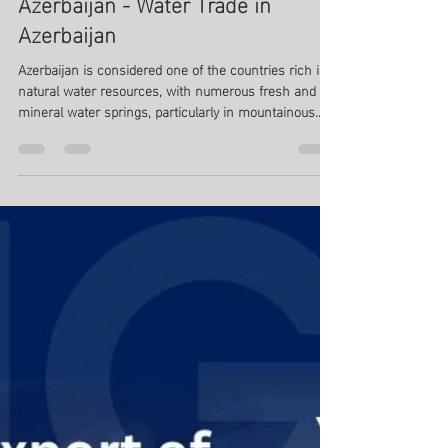
Vigo Visa
Jan 29
2 min read
Export and import in Azerbaijan
Import and Export of Water from
Azerbaijan - Water Trade in
Azerbaijan
Azerbaijan is considered one of the countries rich in
natural water resources, with numerous fresh and
mineral water springs, particularly in mountainous
regions. Import and Export of Water from Azerbaijan -