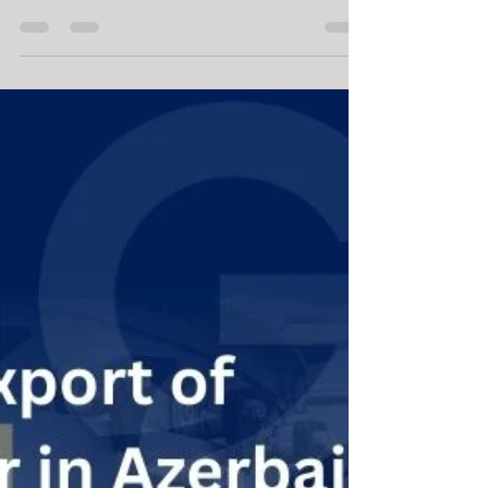
Jan 29
2 min read
Export and import in Azerbaijan
Import and Export of Olives from
Azerbaijan - Olives Trade in
Azerbaijan
Olives are considered an emerging agricultural crop in
Azerbaijan. In recent years, olive cultivation has
expanded with government support for agricultural
development; Import and Export of Olives from
Azerbaijan - Olives Trade in Azerbaijan .