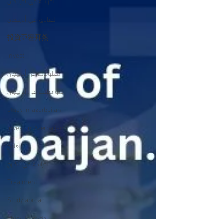
الدراسة في أذربيجان
الفنادق في أذربيجان
投資亞塞拜然
invest
معلومات عن أذربيجان
المواصلات في اذربيجان
study in azerbaijan
Invest in Azerbaijan
العلاج
الدراسة في الخارج
Treatment
Study abroad
study-in-syria