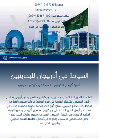
هاتف :
00994124972305
00994124972312
:
شؤون السعوديين :
00994503671100
البريد الالكتروني :
AZEMB@MOFA.GOV.SA
الرقم الموحد لشؤون السعوديين في الخارج
00966920033334
السياحة في أذربيجان للبحرينيين
تأشيرة أذربيجان
للبحرينيين
- السياحة في أذربيجان
للبحرينيين
العاصمة الأذربيجانية باكو تجمع ما بين طابع شرقي إسلامي وطابع أوروبي مطعم
بالفن المعماري، فالأحياء القديمة في هذه العاصمة ما زالت تحتفظ بالعمارات
القديمة ذات الطابع الشرقي، يقابلها أبراج ذات هندسة عمرانية مدهشة جعلت من
هذه باكو أجمل المدن المطلة على بحر قزوين، أما قرى أذربيجان ومدنها الريفية
الساحرة لا يمكن تخيل الجمال الطبيعي البعيد عن ضجيج وتلوث المدن ليكون
عامل جذب لمحبي الاسترخاء والعودة الى أحضان الطبيعة للسائح البحريني
والعربي بشكل عام.