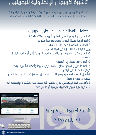
تأشيرة أذربيجان الإلكترونية للبحرينيين
تعد تأشيرة أذربيجان
للبحرينيين
بسيطة وسهلة حيث تتاح تأشيرة أذربيجان الإلكترونية
بخطوات سهلة وسريعة تضمن لك الحصول على التأشيرة قبل الوصول الى أذربيجان
الخطوات المطلوبة لفيزا اذربيجان للبحرينيين
1- ادخل الى
الموقع الرسمي
لتأشيرة أذربيجان ASAN VISA
2-اختر الدولة مملكة البحرين وحدد نوع جواز سفرك
3-ادخل رمز التحقق الظاهر على الشاشة
يرجى اختيار اللغة الانكليزية في تعبئة الطلب
4- ادخل غرض السفر واختر بين تقديم طلب عادي (3 أيام) أو طلب عاجل (3
ساعات)
5- أدخل تاريخ دخول إلى أذربيجان
6- اضغط على زر استمر ستظهر شاشة تعرض شروط وأحكام التأشيرة –بعد
قراءتها- اضغط على أوافق
7-أدخل البيانات الشخصية وسيطلب منك إدخال نسخة إلكترونية عن جواز السفر
ويجب أن تكون واضحة
8-تأكد من البريد الإلكتروني الذي وضعته لأنه سيتم إرسال التأشيرة الإلكترونية اليه
9- قم بدفع الرسوم المطلوبة عبر فيزا أو ماستر كارد
تأشيرة أذربيجان الإلكترونية
للبحرينيين 2026