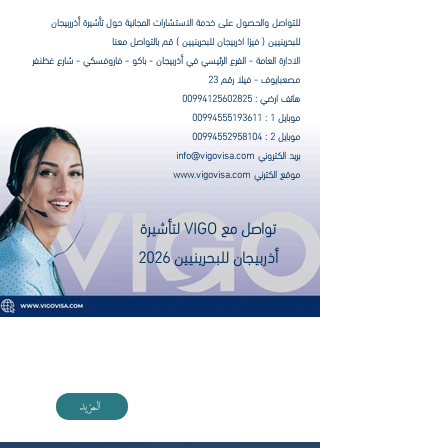
للتواصل والحصول على خدمة الاستشارات المجانية حول تأشيرة أذرربيجان
للبحرينيين
( فيزا اذربيجان
للبحرينيين
) قم بالتواصل معنا
الادارة العامة - الفرع الرئيسي في أذربيجان - باكو - فاروفسكي - شارع غظنفر
مصعبايوف - فيلا رقم 23
هاتف ارضي :
00994125602825
موبايل 1 :
00994555193611
موبايل 2 :
00994552958104
​بريد الكتروني
info@vigovisa.com
موقع الكترني
www.vigovisa.com
تواصل مع VIGO لتأشيرة
أذربيجان للبحرينيين 2026
تعرف على تاشيرة اذربيجان للمقيمين في البحرين
المزيد