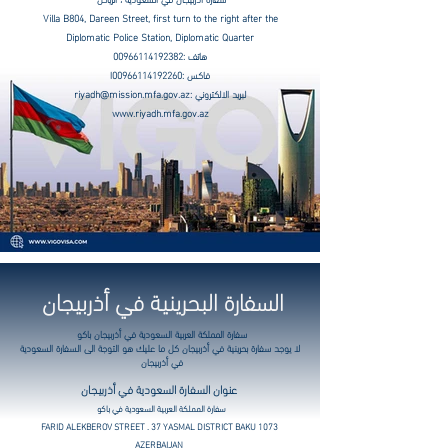
Villa B804, Dareen Street, first turn to the right after the
Diplomatic Police Station, Diplomatic Quarter
هاتف :
00966114192382
فاكس :
00966114192260
ا
لبريد الالكتروني :
riyadh@mission.mfa.gov.az
www.riyadh.mfa.gov.az
السفارة البحرينية في أذربيجان
سفارة المملكة العربية السعودية في أذربيجان باكو
لا يوجد سفارة بحرينية في أذربيجان كل ما عليك هو التوجة الى السفارة السعودية
في أذربيجان
عنوان السفارة السعودية في أذربيجان
سفارة المملكة العربية السعودية في باكو
FARID ALEKBEROV STREET . 37 YASMAL DISTRICT BAKU 1073
AZERBAIJAN