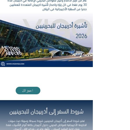
عام من تاريخ الاصدار وتتيح للمواطن البحريني الإقامة في أذربيجان مدة
30 يوم فقط في كل زيارة واصدار تأشيرة اذربيجان المتعددة
للعمانيين
حصرا من السفارة الأذربيجانية في الرياض
تأشيرة أذربيجان للبحرينيين
2026
احجز رحلتك مع الخطوط الأذربيجانية
احجز الان
شروط السفر إلى أذربيجان للبحرينيين
تعتبر شروط السفر إلى أذربيجان
للبحرينيين
شروط بسيطة وسهلة حيث سهلت
الحكومة الأذربيجانية للمواطن البحريني دخول أذربيجان بكافة أنواع التأشيرات فقط
عليك اختيار البرنامج السياحي وأهلا بكم في بلدكم الثاني أذربيجان