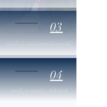
03
في أذربيجان
التخصصات الجامعية
للبحرينيين
04
في أذربيجان
السكن الطلابي
للبحرينيين