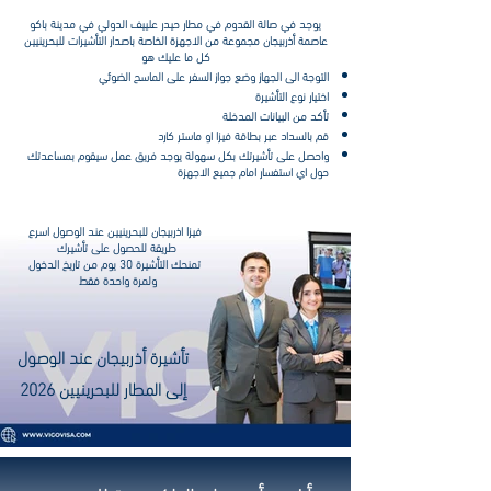
يوجد في صالة القدوم في مطار حيدر علييف الدولي في مدينة باكو
عاصمة أذربيجان مجموعة من الاجهزة الخاصة باصدار التأشيرات
للبحرينيين
كل ما عليك هو
التوجة الى الجهاز وضع جواز السفر على الماسح الضوئي
اختيار نوع التأشيرة
تأكد من البيانات المدخلة
قم بالسداد عبر بطاقة فيزا او ماستر كارد
واحصل على تأشيرتك بكل سهولة يوجد فريق عمل سيقوم بمساعدتك
حول اي استفسار امام جميع الاجهزة
فيزا اذربيجان
للبحرينيين
عند الوصول اسرع
طريقة للحصول على تأشيرك
تمنحك التأشيرة 30 يوم من تاريخ الدخول
ولمرة واحدة فقط
تأشيرة أذربيجان عند الوصول
إلى المطار للبحرينيين 2026