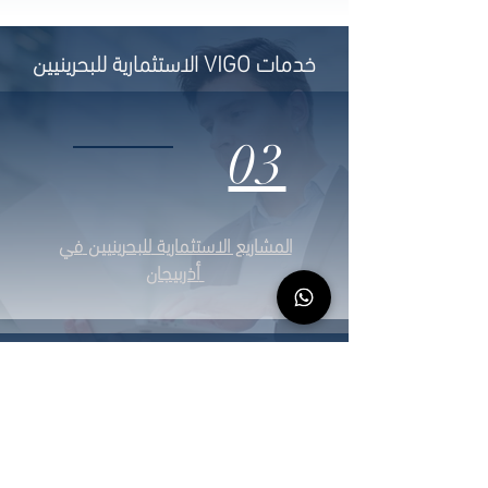
خدمات VIGO الاستثمارية للبحرينيين
03
المشاريع الاستثمارية
للبحرينيين
في
أذربيجان
02
في أذربيجان
تأسيس الشركات
للبحرينيين