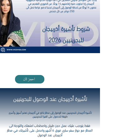
أذربيجان إذا تجاوزت فترة إقامتهم 14 يومًا. من الضروري التقديم في
غضون 14يومًا من لحظة الوصول إلى أذربيجان تجنبا لدفع غرامة تصل الى
250 دولار عن كل شخص
شروط تأشيرة أذربيجان
للبحرينيين 2026
اختر فندقك مع VIGO بأفضل الأسعار
احجز الان
تأشيرة أذربيجان عند الوصول للبحرينيين
تأشيرة أذربيجان
للبحرينيين
عند الوصول إلى مطار باكو في أذربيجان تعتبر أسهل وأسرع
طريقة للحصول على الفيزا
للبحرينيين
فقط يتوجب عليك عمل حجز طيران واصطحاب امتعتك والتوجة الى
المطار مع جواز سفر ساري فوق 6 أشهر واحصل على تأشيرتك في مطار
أذربيجان عند الوصول