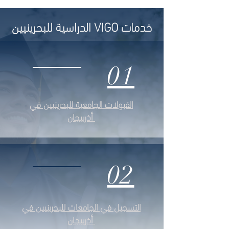
خدمات VIGO الدراسية للبحرينيين
01
القبولات الجامعية
للبحرينيين
في
أذربيجان
02
التسجيل في الجامعات
للبحرينيين
في
أذربيجان