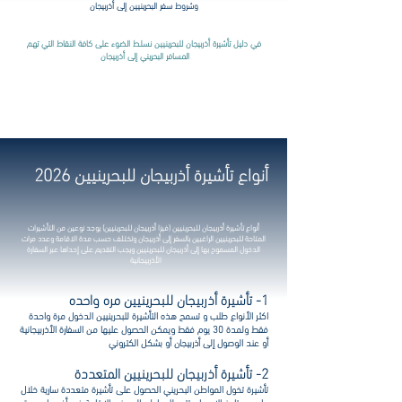
وشروط سفر البحرينيين إلى أذربيجان
في دليل تأشيرة أذربيجان للبحرينيين نسلط الضوء على كافة النقاط التي تهم
المسافر البحريني إلى أذربيجان
أهلا بكم في أذربيجان نتمنى لكم رحلة سعيدة مع VIGO
أنواع تأشيرة أذربيجان للبحرينيين 2026
أنواع تأشيرة أذربيجان
للبحرينيين
(فيزا أذربيجان
للبحرينيين
) يوجد نوعين من التأشيرات
المتاحة
للبحرينيين
الراغبين بالسفر إلى أذربيجان وتختلف حسب مدة الاقامة وعدد مرات
الدخول المسموح بها إلى أذربيجان
للبحرينيين
ويجب التقديم على إحداها عبر السفارة
الأذربيجانية
1- تأشيرة أذربيجان للبحرينيين مره واحده
اكثر الأنواع طلب و تسمح هذه التأشيرة
للبحرينيين
الدخول مرة واحدة
فقط ولمدة 30 يوم فقط ويمكن الحصول عليها من السفارة الأذربيجانية
أو عند الوصول إلى أذربيجان أو بشكل الكتروني
2- تأشيرة أذربيجان للبحرينيين المتعددة
تأشيرة تخول المواطن البحريني الحصول على تأشيرة متعددة سارية خلال