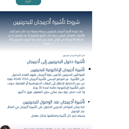
المزيد
شروط تأشيرة أذربيجان للبحرينيين
تعد شروط تأشيرة أذربيجان
للبحرينيين
بسيطة وسهلة حيث تتاح جميع أنواع
التأشيرات للمواطن البحريني سواء كانت تأشيرة إلكترونية أو عند الوصول او من
السفارة الأذربيجانية في الرياض تعرف على أنواع فيزا أذربيجان
للبحرينيين
الأثر
شيوعا
دليل تأشيرة أذربيجان للبحرينيين
تأشيرة دخول البحرينيين إلى أذربيجان
تأشيرة أذربيجان الإلكترونية للبحرينيين
للمواطنين البحرينيين الراغبين بزيارة أذربيجان عليهم التقدم للحصول
على التأشيرة عبر الموقع الرسمي لتأشيرة أذربيجان ASAN VISA فقط
من دون الاضطرار للانتقال إلى البعثات الدبلوماسية أو القنصلية. سوف
تكون التأشيرة الإلكترونية صالحة لمدة 30 يوما.
إذا كنت تحمل جواز سفر عماني ساري المفعول فوق 6 أشهر
تأشيرة أذربيجان عند الوصول للبحرينيين
كما يمكن للمواطن البحريني الحصول على تأشييرة أذربيجان في المطار
عند الوصول
وسيتم شرح كل تأشيرة ومتطلبتها بشكل مفصل
يجب على المواطن ابحريني التسجيل في دائرة الهجرة الحكومية لجمهورية