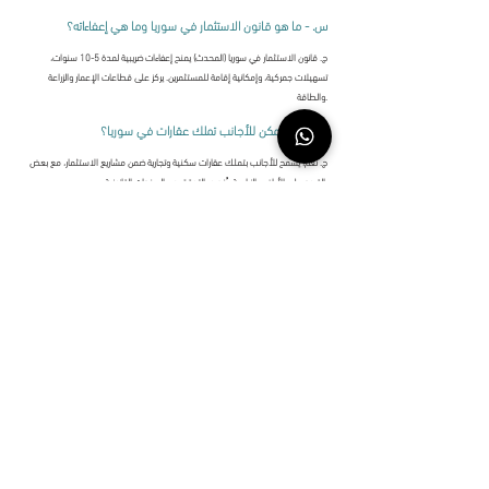
س. - ما هو قانون الاستثمار في سوريا وما هي إعفاءاته؟
ج. قانون الاستثمار في سوريا (المحدث) يمنح إعفاءات ضريبية لمدة 5-10 سنوات،
تسهيلات جمركية، وإمكانية إقامة للمستثمرين. يركز على قطاعات الإعمار والزراعة
والطاقة.
س. - هل يمكن للأجانب تملك عقارات في سوريا؟
ج. نعم، يُسمح للأجانب بتملك عقارات سكنية وتجارية ضمن مشاريع الاستثمار، مع بعض
القيود على الأراضي الزراعية. يُنصح بالتحقق من السندات القانونية.
س. - هل الاستثمار في سوريا آمن للسعوديين والإماراتيين والكويتيين؟
ج. نعم، الاستثمار في سوريا آمن نسبياً للمستثمرين الخليجيين بفضل الروابط التاريخية
والتسهيلات الجديدة. الكثير من المستثمرين العرب يستهدفون قطاع الإعمار والعقارات
حالياً.
سوريا
بوابتك الرقمية في
VIGO