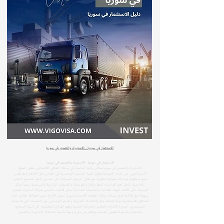
الاستثمار في سوريا - الاستيراد والتصدير في سوريا
الاستثمار في سوريا - الاستيراد والتصدير في سوريا
الاستيراد والتصدير في سوريا يمثلان ركيزة أساسية في مرحلة التعافي الاقتصادي، بفضل الموقع
الاستراتيجي على البحر المتوسط وتطور البنية التحتية اللوجستية في الموانئ مثل اللاذقية وطرطوس.
تتيح الحكومة إجراءات جمركية متطورة، مع تقليل الرسوم الجمركية على عدد من السلع لتشجيع التجارة
الخارجية. تشمل أهم الصادرات النفط والغاز والفوسفات والمنتجات الزراعية والنسيجية، بينما تتركز
الواردات على الآلات، المواد الغذائية، والمنتجات الصناعية. يمكن للأجانب تأسيس شركات استيراد وتصدير
بسهولة، مع إمكانية فتح حسابات بنكية بالعملات الأجنبية وتسهيل تحويل الأرباح ضمن الضوابط المالية. تقدم
المناطق الاستثمارية مزايا إضافية مثل الإعفاءات الضريبية والدعم اللوجستي. من التحديات التي قد تواجه
المستثمرين: ضرورة الالتزام بالمعايير الجمركية المحلية وفهم اللوائح التنظيمية، لكن البيئة التجارية
المتنامية والدعم الحكومي المستمر يجعلان من سوريا وجهة مناسبة لنشاطات الاستيراد والتصدير.