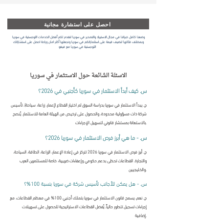
احصل على استشارة مجانية
وضعنا كامل خبراتنا في مجال الاستيراد والتصدير في سوريا لنقدم لكم أفضل الخدمات اللوجستية في سوريا
وبمختلف فئاتها لنضيف قيمة على استثماراتكم في سوريا ونجعلها أكثر امان وراحة احصل على استشاراتك
اللوجستية في سوريا مع فيغو
الاسئلة الشائعة حول الاستثمار في سوريا
س. كيف أبدأ الاستثمار في سوريا كأجنبي في 2026؟
ج. يبدأ الاستثمار في سوريا بدراسة السوق ثم اختيار القطاع (إعمار، زراعة، سياحة)، تأسيس
شركة ذات مسؤولية محدودة، والحصول على ترخيص من الهيئة العامة للاستثمار. يُنصح
بالاستعانة بمستشار قانوني لتسهيل الإجراءات.
س. - ما هي أبرز فرص الاستثمار في سوريا 2026؟
ج. أبرز فرص الاستثمار في سوريا 2026 تتركز في إعادة الإعمار، الزراعة، الطاقة، السياحة،
والتجارة. القطاعات تحظى بدعم حكومي وإعفاءات ضريبية، خاصة للمستثمرين العرب
والخليجيين.
س. - هل يمكن للأجانب تأسيس شركة في سوريا بنسبة 100%؟
ج. نعم، يسمح قانون الاستثمار في سوريا بتملك أجنبي 100% في معظم القطاعات، مع
إجراءات تسجيل تتطور حالياً. يُفضل القطاعات الاستراتيجية للحصول على تسهيلات
إضافية.