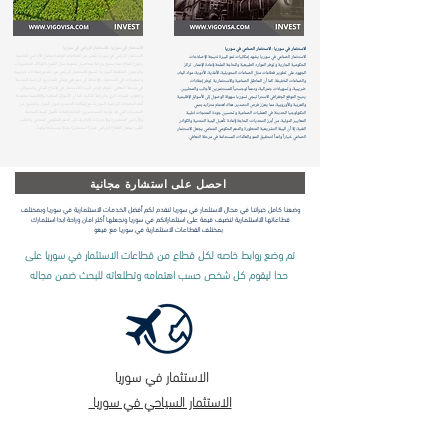
الاستثمار في سوريا - الاستثمار الزراعي في سوريا
الاستثمار في سوريا - الاستثمار الصناعي في سوريا
الاستثمار الزراعي في سوريا يُعتبر من القطاعات الواعدة بفضل الأراضي الخصبة
الاستثمار الصناعي في سوريا يشهد إمكانيات نمو كبيرة نتيجة الإصلاحات
وتنوع المناخ، مما يسمح بزراعة محاصيل متنوعة مثل القمح، الفواكه، الخضروات،
الحكومية الجارية وتوفر الموارد الطبيعية والحاجة الملحة لإعادة الإعمار. تركز
والزيتون. الحكومة السورية تشجع الاستثمار الزراعي عبر تقديم إعفاءات ضريبية
الجهود على تطوير قطاعات مثل الصناعات التحويلية، الأغذية، الأدوية، مواد البناء،
وتسهيلات في الاستثمار، بالإضافة إلى دعم فني ومالي للمشاريع الزراعية الحديثة
والصناعات الخفيفة. كما أن المناطق الصناعية والاستثمارية توفر إعفاءات
في مرحلة التعافي. تتوفر فرص كبيرة للاستثمار في الإنتاج النباتي والحيواني،
ضريبية، وتسهيلات جمركية، ودعماً لوجستياً للمستثمرين الأجانب والمحليين.
وتطوير تقنيات الري والزراعة الذكية. كما أن الأسواق المحلية والإقليمية مفتوحة
يتيح الموقع الجغرافي الاستراتيجي لسوريا سهولة الوصول إلى الأسواق الإقليمية
أمام المنتجات الزراعية السورية، مع إمكانية التصدير لدول الجوار والخليج. من
والعربية والأوروبية، مما يعزز فرص التصدير. هناك اهتمام متزايد بتبني
التحديات التي قد تواجه المستثمرين: الحاجة لإعادة تأهيل البنية التحتية
التكنولوجيا الحديثة في العمليات الصناعية وتحسين جودة المنتجات لتلبية
والأراضي المتضررة والإجراءات الإدارية، لكن الدعم الحكومي المتنامي والطلب
المعايير الدولية. من أبرز التحديات: الحاجة لإعادة تأهيل البنية التحتية والكوادر
الكبير يجعل القطاع الزراعي خيارًا استثماريًا جذابًا ومستقبلاً واعداً.​
الفنية، إلا أن البيئة التشريعية المتطورة والدعم الحكومي المتنامي يجعل الاستثمار
الصناعي خياراً واعداً لتحقيق النمو والعائدات المستدامة في مرحلة التعافي.
احصل على استشارة مجانية
وضعنا كامل خبراتنا في مجال الاستثمار في سوريا لنقدم لكم أفضل الخدمات الاستثمارية في سوريا وبمختلف
قطاعاتها الااستثمارية لنضيف قيمة على استثماراتكم في سوريا ونجعلها أكثر امان وراحة ابدا استثمارك
بمختلف القطاعات الاستثمارية في سوريا مع فيغو
تم وضع روابط خاصه لكل قطاع من قطاعات الاستثمار في سوريا على
حدا ليقوم كل شخص حسب اهتمامه وتطلعاته للبحث ضمن مجاله
الاستثمار في سوريا
الاستثمار السياحي في سوريا