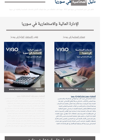
دليل
المحاسبة
في سوريا
اطلع على دليل المحاسبة في سوريا مع VIGO مهما كانت تطلعاتك نحن هنا شريكك الأمثل للخدمات المحاسبة والمالية في سوريا
الإدارة المالية والاستثمارية في سوريا
خدمات المحاسبة في سوريا
شؤون الاستثمار المالية في سوريا
الاستثمار في سوريا - شؤون الاستثمار المالية في سوريا
الاستثمار في سوريا - خدمات المحاسبة في سوريا
تُعد شؤون الاستثمار المالية في سوريا من أبرز المحاور التي تجذب المستثمرين
خدمات المحاسبة في سوريا تلعب دوراً مهماً في دعم الشركات والمستثمرين،
في ظل بيئة اقتصادية تتحسن تدريجيًا وإصلاحات حكومية لتشجيع رؤوس
سواء المحليين أو الأجانب، خاصة في مرحلة التعافي الاقتصادي. تشمل هذه
الأموال. تقدم سوريا فرص استثمارية متنوعة في قطاعات مثل إعادة الإعمار،
الخدمات إعداد الميزانيات، مسك الدفاتر، إعداد التقارير المالية، إدارة الضرائب،
الطاقة، الزراعة، العقارات، والسياحة؛ حيث توفر الحكومة إعفاءات ضريبية
ومراجعة الحسابات؛ وتلتزم العديد من المكاتب المحاسبية بالمعايير الدولية
وحوافز للمستثمرين الأجانب، بالإضافة إلى إمكانية تملك الشركات بنسبة 100% في
للمحاسبة (IFRS) أو المعايير المحلية المقاربة، ما يساعد في تحقيق الشفافية
معظم القطاعات. كما يتميز النظام المالي بالعمل على تحسين الشفافية وتسهيل
والدقة. تقدم مكاتب المحاسبة خدمات استشارية حول القوانين الضريبية، وتساعد
تحويل الأرباح إلى الخارج ضمن الضوابط المصرفية؛ وتوفر البنوك المحلية
في تقديم الإقرارات الضريبية وتجنب المخالفات. كما تساهم في تسهيل العمليات
خدمات أساسية لتسهيل العمليات المالية. يشترط على المستثمرين الالتزام
البنكية، إدارة الرواتب، وتقديم حلول لتخطيط المصاريف وتحسين الأداء المالي.
بالقوانين المحلية وتقديم خطة عمل واضحة للحصول على الموافقات. تعتبر
يمكن للمستثمرين الأجانب الاعتماد على خبرة المحاسبين المحليين لضمان الالتزام
العاصمة دمشق مركزًا رئيسيًا للأعمال والاستثمار، مع وجود مناطق استثمارية
بالمتطلبات القانونية، خاصة عند تأسيس الشركات أو إدارة المشاريع. توفر خدمات
تدعم نمو المشاريع الجديدة. الاستثمار في سوريا يمنح المستثمرين فرصًا في
المحاسبة في سوريا بيئة أكثر موثوقية لنمو الأعمال مع تطور الإصلاحات المالية.
سوق ناشئ وواعد، مع بيئة تنظيمية تتطور وجهود لتحقيق الاستقرار الاقتصادي.
احصل على استشارة مجانية