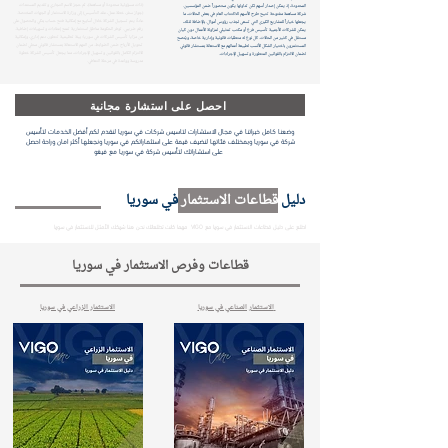
(ذات مسؤولية محدودة أو مساهمة)، ثم حجز الاسم التجاري وتقديم المستندات
المحدودة، إذ يمكن إصدار أسهم لكن تداولها يكون محصوراً ضمن المؤسسين.
(جواز سفر، خطة عمل، عقد التأسيس) إلى وزارة الاستثمار أو الجهات المختصة.
شركة مساهمة مفتوحة تتيح طرح الأسهم للاكتتاب العام في بعض الحالات، ما
عادةً يتم تسجيل الشركة خلال أسابيع مع إمكانية فتح حساب بنكي والحصول على
يجعلها خياراً للمشاريع الكبرى التي تسعى لجذب رؤوس أموال. بالإضافة لذلك،
رقم ضريبي. توفر الحكومة مناطق استثمارية تمنح إعفاءات وتسهيلات إضافية.
يمكن للشركات الأجنبية تأسيس فرع أو مكتب تمثيلي لمزاولة الأعمال دون كيان
من مزايا تأسيس الشركات في سوريا: بيئة تنظيمية تتطور، دعم إداري، وإمكانية
مستقل في كثير من الحالات. كل نوع له متطلبات قانونية وإدارية خاصة، ويُنصح
تحويل الأرباح ضمن الضوابط. من المهم الاستعانة بمستشار قانوني محلي لضمان
المستثمرون باختيار الشكل الأنسب لطبيعة أعمالهم مع الاستعانة بمستشار قانوني
الالتزام الكامل بالقوانين وتسهيل الإجراءات، مما يجعل تأسيس الشركة خطوة
لضمان الالتزام بالقوانين المتطورة وتسهيل الإجراءات.
مدروسة وواعدة في مرحلة التعافي.
احصل على استشارة مجانية
وضعنا كامل خبراتنا في مجال الاستشارات لتاسيس شركات في سوريا لنقدم لكم أفضل الخدمات لتأسيس
شركة في سوريا وبمختلف فئاتها لنضيف قيمة على استثماراتكم في سوريا ونجعلها أكثر امان وراحة احصل
على استشاراتك لتأسيس شركة في سوريا مع فيغو
دليل
قطاعات الاستثمار
في سوريا
اطلع على دليل قطاعات الاستثمار في سوريا مع VIGO مهما كانت تطلعاتك نحن هنا شريكك الأمثل للاستثمار في سوريا
قطاعات وفرص الاستثمار في سوريا
الاستثمار الصناعي في سوريا
الاستثمار الزراعي في سوريا