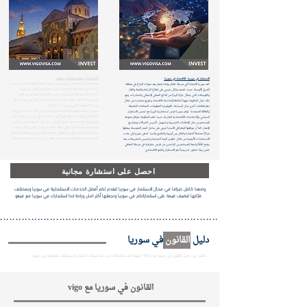
الاستثمار في سوريا - لمحة عن سوريا
الاستثمار في سوريا - الاقتصاد في سوريا
عند رغبتك في الاستثمار في سوريا يجب عليك معرفة المعلومات العامة عن سوريا
تُعد سوريا اقتصاداً في مرحلة تعافٍ وإعادة إعمار بعد سنوات النزاع في منطقة
مساحة سوريا: 185,180 كم² عاصمة سوريا: دمشق عدد السكان في سوريا:
الشرق الأوسط، حيث تعتمد بشكل رئيسي على قطاع الزراعة والنفط والغاز
26,472,497 نسمة اللغة الرسمية في سوريا: اللغة العربية عملة سوريا: الليرة
والفوسفات الذي يشكل جزءًا كبيرًا من الناتج المحلي الإجمالي والصادرات. ومع
السورية /SYP - كل 1 دولار ≈ 115 ليرة مفتاح الاتصال الدولي في سوريا: +963
ذلك، تبذل الحكومة جهودًا مكثفة لإعادة بناء الاقتصاد وتنويع مصادره من خلال
(سوريا) التوقيت الزمني في سوريا: (GMT+3)
دعم قطاعات أخرى مثل السياحة، تكنولوجيا المعلومات، الصناعات الخفيفة،
سوريا : ورسميا الجمهورية العربية السورية واحدة من أقدم الحضارات في بلاد
والطاقة المتجددة. توفر سوريا فرص استثمارية كبيرة مع تحسن الاستقرار
الشام بالشرق الأوسط ويطلق عليها أرض الحضارات تقع سوريا بين قارات آسيا
السياسي والإصلاحات الاقتصادية الجارية، حيث تقدم الحكومة حوافز متنوعة
وأوروبا وأفريقيا عاصمتها دمشق تقع على ساحل البحر المتوسط وهي من أسرع
للمستثمرين مثل الإعفاءات الضريبية وتسهيل تأسيس الشركات ومشاريع
العواصم نموا بعد الاستقرار فهي نقطة تقاطع طبيعية بين الشرق والغرب وكانت
الإعمار. كما أن موقعها الجغرافي الاستراتيجي على ساحل البحر المتوسط يجعلها
مركز طريق الحرير تقع بين إسطنبول والقاهرة وبغداد ودبي وموقعها هذا مع غناها
مركزًا محتملاً للتجارة والنقل بين أوروبا والخليج وآسيا. تسعى سوريا إلى جذب
بالموارد الزراعية والطاقوية والسياحية جعلها تؤدي دورا اساسيا إقليميا وعالميا
الاستثمارات الأجنبية من خلال تطوير البنية التحتية وتحسين التشريعات، مما
يفتح آفاقاً واسعة للمستثمرين الباحثين عن فرص حقيقية في مرحلة التعافي
ضمن بيئة تتطور تدريجياً نحو الاستقرار والنمو الاقتصادي.
احصل على استشارة مجانية
وضعنا كامل خبراتنا في مجال الاستثمار في سوريا لنقدم لكم أفضل الخدمات الاستثمارية في سوريا وبمختلف
فئاتها لنضيف قيمة على استثماراتكم في سوريا ونجعلها أكثر امان وراحة ابدا استثمارك في سوريا مع فيغو
..................................................................................................
دليل
القانون
في سوريا
اطلع على دليل القانون في سوريا مع VIGO مهما كانت تطلعاتك نحن هنا شريكك الأمثل للاستشارات القانونية في سوريا
القانون في سوريا مع vigo