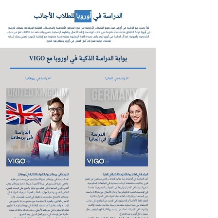
الدراسة في
أوروبا
للطلاب الأجانب
ابدأ رحلتك مع الدراسة في أوروبا، حيث تجمع الجامعات الأوروبية بين قوة المناهج الأكاديمية والتصنيفات العالمية المتقدمة. تمنحك الدراسة
في أوروبا فرصة الالتحاق بتخصصات متنوعة في الطب، الهندسة، إدارة الأعمال، والعلوم الإنسانية، ضمن بيئة متعددة الثقافات تعزز من خبرتك
الشخصية والمهنية. كما أن الدراسة في أوروبا توفر برامج عديدة باللغة الإنجليزية، وبنية تحتية متطورة، مع إمكانية التدريب العملي وبناء شبكة
علاقات دولية تفتح لك آفاق العمل في أوروبا والعالم بعد التخرج.
بوابة الدراسة الذكية في اوروبا مع VIGO
الدراسة في المانيا
الدراسة في بريطانيا
الدراسة في المانيا بوابة الدراسة الذكية في المانيا
الدراسة في بريطانيا بوابة الدراسة الذكية في بريطانيا
تُعد الدراسة في ألمانيا فرصة مثالية للطلاب الذين يبحثون عن تعليم
تُعد الدراسة في بريطانيا خيارًا استراتيجيًا لمن يبحث عن تعليم
قوي بتكاليف منخفضة أو شبه مجانية في الجامعات الحكومية.
جامعي رفيع المستوى في بيئة أكاديمية عريقة. تضم بريطانيا بعض
تتميز الدراسة في ألمانيا بتركيزها على الجوانب التطبيقية، خاصة
أقدم وأقوى الجامعات في العالم، مع تركيز واضح على البحث العلمي،
في الهندسة، الطب، التكنولوجيا، وإدارة الأعمال، مع شراكات واسعة
التفكير النقدي، وتنمية مهارات الطالب العملية. تتيح لك الدراسة في
بين الجامعات والشركات. كما تمنحك الدراسة في ألمانيا إمكانية
بريطانيا الالتحاق بتخصصات دقيقة في الطب، الهندسة، إدارة
التعلم باللغة الألمانية أو الإنجليزية في العديد من البرامج، إلى جانب
الأعمال، القانون، والعلوم الاجتماعية، مع مناهج مرنة تشجع على
الاستفادة من بنية تحتية متقدمة وحياة طلابية نشطة. الإقامة
الإبداع والاستقلالية. كما تمنحك الإقامة في بريطانيا فرصة تطوير
والدراسة في ألمانيا تساعدك على بناء سيرة ذاتية قوية وفرص عمل
لغتك الإنجليزية في موطنها الأصلي، وبناء شبكة علاقات مهنية
مميزة داخل أوروبا بعد التخرج.
عالمية تعزز فرصك في سوق العمل الدولي بعد التخرج.