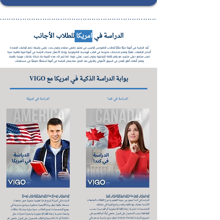
..................................................................................................
الدراسة في
امريكا
للطلاب الأجانب
تُعد الدراسة في أمريكا خيارًا مثاليًا للطلاب الطموحين الراغبين في تعليم جامعي متقدم وفرص بحث علمي واسعة. تضم الولايات المتحدة
أفضل الجامعات عالميًا وتقدم تخصصات متنوعة في الطب، الهندسة، التكنولوجيا، وإدارة الأعمال. تمنحك الدراسة في أمريكا تجربة ثقافية غنية
ضمن مجتمع دولي متنوع، مع برامج باللغة الإنجليزية وفرص تدريب عملي قوية. كما تتيح لك هذه التجربة بناء شبكة علاقات مهنية عالمية،
وتفتح أمامك آفاق العمل في السوق الأمريكي والدولي بعد التخرج، مما يجعل الدراسة في أمريكا استثمارًا حقيقيًا في مستقبلك.
بوابة الدراسة الذكية في امريكا مع VIGO
الدراسة في كندا
الدراسة في امريكا
الدراسة في كندا بوابة الدراسة الذكية في كندا
الدراسة في امريكا بوابة الدراسة الذكية في امريكا
الدراسة في كندا تجمع بين جودة التعليم وتنوع الثقافات؛ الجامعات
الدراسة في أمريكا تتيح فرصًا تعليمية متميزة ضمن جامعات
الكندية معترف بها عالميًا وتقدم برامج قوية في مختلف
مصنفة عالميًا؛ توفر بيئة أكاديمية متطورة وبرامج متنوعة في
التخصصات؛ تشترط إجادة اللغة الإنجليزية أو الفرنسية بحسب
جميع التخصصات؛ تمنح الطلاب خبرة دولية وشبكة علاقات
المقاطعة؛ يجب الحصول على قبول جامعي أولًا ثم التقديم على
واسعة؛ تشترط إجادة اللغة الإنجليزية واجتياز اختبارات مثل
تصريح الدراسة (Study Permit)؛ تتوفر منح دراسية ودعم مالي
TOEFL أو IELTS؛ يحتاج الطالب للحصول على قبول جامعي ثم