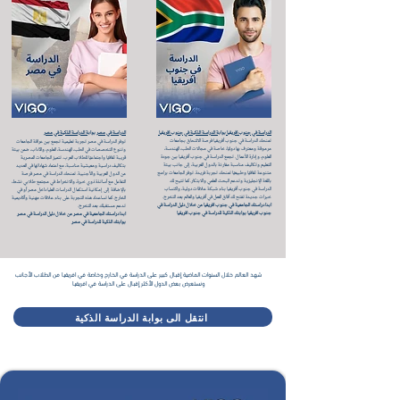
الدراسة في جنوب افريقيا بوابة الدراسة الذكية في جنوب افريقيا
الدراسة في مصر بوابة الدراسة الذكية في مصر
تمنحك الدراسة في جنوب أفريقيا فرصة الالتحاق بجامعات
توفر الدراسة في مصر تجربة تعليمية تجمع بين عراقة الجامعات
مرموقة ومعترف بها دوليًا، خاصة في مجالات الطب، الهندسة،
وتنوع التخصصات في الطب، الهندسة، العلوم، والآداب، ضمن بيئة
العلوم، وإدارة الأعمال. تجمع الدراسة في جنوب أفريقيا بين جودة
قريبة ثقافيًا واجتماعيًا للطلاب العرب. تتميز الجامعات المصرية
التعليم وتكاليف مناسبة مقارنة بالدول الغربية، إلى جانب بيئة
بتكاليف دراسية ومعيشية مناسبة، مع اعتماد شهاداتها في العديد
متنوعة ثقافيًا وطبيعيًا تمنحك تجربة فريدة. توفر الجامعات برامج
من الدول العربية والأجنبية. تمنحك الدراسة في مصر فرصة
باللغة الإنجليزية وتدعم البحث العلمي والابتكار. كما تتيح لك
التفاعل مع أساتذة ذوي خبرة، والانخراط في مجتمع طلابي نشط،
الدراسة في جنوب أفريقيا بناء شبكة علاقات دولية، واكتساب
بالإضافة إلى إمكانية استكمال الدراسات العليا داخل مصر أو في
خبرات جديدة تفتح لك آفاق العمل في أفريقيا والعالم بعد التخرج.
الخارج. كما تساعدك هذه التجربة على بناء علاقات مهنية وأكاديمية
ابدا دراستك الجامعية في جنوب افريقيا من خلال دليل الدراسة في
تدعم مستقبلك بعد التخرج.
جنوب افريقيا بوابتك الذكية للدراسة في جنوب افريقيا
ابدا دراستك الجامعية في مصر من خلال دليل الدراسة في مصر
بوابتك الذكية للدراسة في مصر
شهد العالم خلال السنوات الماضية إقبال كبير على الدراسة في الخارج وخاصة في افريقيا من الطلاب الأجانب
ونستعرض بعض الدول الأكثر إقبال على الدراسة في افريقيا
انتقل الى بوابة الدراسة الذكية