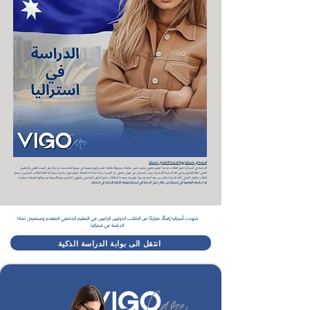
الدراسة في استراليا بوابة الدراسة الذكية في استراليا
الدراسة في أستراليا تمنح الطلاب فرصة تعليم جامعي متقدم ضمن جامعات مرموقة عالميًا؛ تقدم برامج متنوعة في جميع التخصصات وتركز على البحث العلمي والتطبيق
العملي؛ اللغة الإنجليزية هي لغة الدراسة الأساسية؛ يجب الحصول على قبول جامعي ثم تأشيرة دراسة (Student Visa)؛ تتوفر منح دراسية جزئية أو كاملة للطلاب الدوليين؛ يسمح
للطلاب بالعمل الجزئي أثناء الدراسة والتدريب بعد التخرج؛ بيئة تعليمية متعددة الثقافات تدعم التطور الشخصي والمهني؛ التقديم يتم إلكترونيًا عبر مواقع الجامعات مباشرة.
ابدا دراستك الجامعية في استراليا من خلال دليل الدراسة في استراليا بوابتك الذكية للدراسة في استراليا
شهدت أستراليا إقبالًا متزايدًا من الطلاب الدوليين الراغبين في التعليم الجامعي المتقدم ونستعرض لماذا
الدراسة في استراليا
انتقل الى بوابة الدراسة الذكية