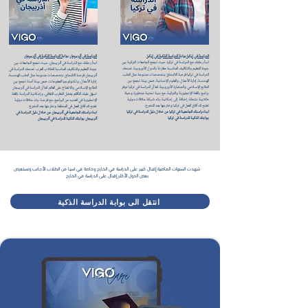
الدراسة في تركيا بوابة الدراسة الذكية في تركيا
الدراسة في أذربيجان بوابة الدراسة الذكية في أذربيجان
ابدأ رحلتك مع الدراسة في تركيا، حيث تجمع الجامعات التركية بين
ابدأ رحلتك مع الدراسة في أذربيجان، حيث تجمع الجامعات بين
جودة التعليم والتكاليف المناسبة مقارنة بالدول الأوروبية. تمنحك
جودة التعليم والتكاليف المناسبة للطلاب العرب. تمنحك الدراسة في
الدراسة في تركيا فرصة الالتحاق بتخصصات متنوعة مثل الطب،
أذربيجان فرصة الالتحاق بتخصصات متنوعة مثل الطب، الهندسة،
الهندسة، إدارة الأعمال، والعلوم الإنسانية، ضمن بيئة تجمع بين
إدارة الأعمال، وتكنولوجيا المعلومات، ضمن بيئة آمنة تجمع بين
الطابع الإسلامي والحضارة الأوروبية. كما أن الدراسة في تركيا توفر
الطابع الإسلامي والانفتاح على العالم. كما أن الدراسة في أذربيجان
برامج باللغة الإنجليزية والتركية، مع بنية تحتية متطورة وحياة
تسهّل عليك التأقلم بفضل التقارب الثقافي، وإمكانية الدراسة باللغة
طلابية نشطة، إضافة إلى إمكانية بناء شبكة علاقات دولية
الإنجليزية في العديد من البرامج، مع فرصة بناء علاقات دولية
تفتح لك آفاق العمل في تركيا وخارجها بعد التخرج.
تفتح لك آفاق العمل في المنطقة وخارجها بعد التخرج.
ابدا دراستك الجامعية في تركيا من خلال دليل الدراسة في تركيا
ابدا دراستك الجامعية في أذربيجان من خلال دليل الدراسة في
بوابتك الذكية للدراسة في تركيا
أذربيجان بوابتك الذكية للدراسة في أذربيجان
شهدت السنوات الماضية إقبال كبير على الدراسة في الخارج وخاصة في اسيا من الطلاب الأجانب ونستعرض
بعض الدول الأكثر إقبال على الدراسة في الخارج
انتقل الى بوابة الدراسة الذكية