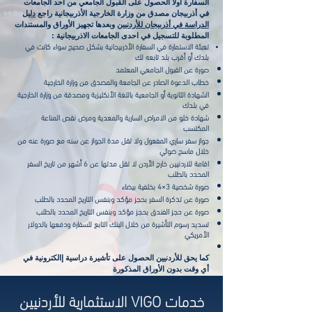
السفارة اولا الحصول على القبول الجامعي من أحد الجامعات
في أذربيجان مصدق من وزارة الخارجية الأذربيجانية راجع
دليل
الدراسة في أذربيجان
للأردنيين
وبعدها تجهيز الأوراق والمستندات
المطلوبة للتسجيل في احدى الجامعات الاذربيجانية :
تعبئة الاستمارة في السفارة الأذربيجانية بشكل صحيح سواء كانت في
بلدك أو أقرب بلد تابعه لك
صورة عن القبول الجامعي المعتمد
خطاب الدعوة الصادر عن الجامعة والمصدق من وزارة الخارجية
الشهادة الثانوية أو الجامعية باللغة الأنكليزية ومصدقة من وزارة الخارجية
في بلدك
شهادة خلو من الامراض السارية والمعدية ومرض نقص المناعة
المكتسب
جواز سفر ساري المفعول ولا تقل مدة الجواز عن سنه مع صورة عنه من
خلال ماسح ضوئي
اقامة للاردنيين خارج الأردن لا تقل مدتها عن 6 أشهر من تاريخ السفر
المحدد بالطلب
صورة شخصية 3×4 بخلفية بيضاء
صورة عن تذكرة السفر بحجز مؤكد وبنفس التاريخ المحدد بالطلب
صورة عن حجز الفندق بحجز مؤكد وبنفس التاريخ المحدد بالطلب
تسديد رسوم التأشيرة من خلال البنك التابع للسفارة ودفعها بالدولار
الأمريكي
كما يحق للأردنيين الحصول على تأشيرة دراسية إالكترونية في
أي وقت بدون الأوراق المذكورة
خدمات VIGO الاستثمارية للأردنيين