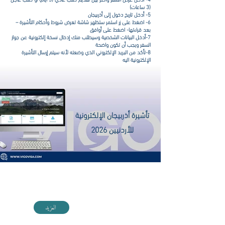
(3 ساعات)
5- أدخل تاريخ دخول إلى أذربيجان
6- اضغط على زر استمر ستظهر شاشة تعرض شروط وأحكام التأشيرة –
بعد قراءتها- اضغط على أوافق
7-أدخل البيانات الشخصية وسيطلب منك إدخال نسخة إلكترونية عن جواز
السفر ويجب أن تكون واضحة
8-تأكد من البريد الإلكتروني الذي وضعته لأنه سيتم إرسال التأشيرة
الإلكترونية اليه
9- قم بدفع الرسوم المطلوبة عبر فيزا أو ماستر كارد
تأشيرة أذربيجان الإلكترونية
للأردنيين 2026
اطلع على دليل تأشيرة أذربيجان الإلكترونية مع VIGO
المزيد