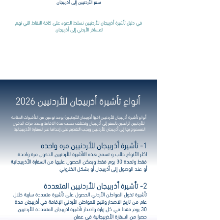
سفر الأردنيين إلى أذربيجان
في دليل تأشيرة أذربيجان للأردنيين نسلط الضوء على كافة النقاط التي تهم
المسافر الأردني إلى أذربيجان
أهلا بكم في أذربيجان نتمنى لكم رحلة سعيدة مع VIGO
أنواع تأشيرة أذربيجان للأردنيين 2026
أنواع تأشيرة أذربيجان للأردنيين (فيزا أذربيجان للأردنيين) يوجد نوعين من التأشيرات المتاحة
للأردنيين الراغبين بالسفر إلى أذربيجان وتختلف حسب مدة الاقامة وعدد مرات الدخول
المسموح بها إلى أذربيجان للأردنيين ويجب التقديم على إحداها عبر السفارة الأذربيجانية
1- تأشيرة أذربيجان للأردنيين مره واحده
اكثر الأنواع طلب و تسمح هذه التأشيرة للأردنيين الدخول مرة واحدة
فقط ولمدة 30 يوم فقط ويمكن الحصول عليها من السفارة الأذربيجانية
أو عند الوصول إلى أذربيجان أو بشكل الكتروني
2- تأشيرة أذربيجان للأردنيين المتعددة
تأشيرة تخول المواطن الأردني الحصول على تأشيرة متعددة سارية خلال
عام من تاريخ الاصدار وتتيح للمواطن الأردني الإقامة في أذربيجان مدة
30 يوم فقط في كل زيارة واصدار تأشيرة اذربيجان المتعددة للأردنيين
حصرا من السفارة الأذربيجانية في عمان