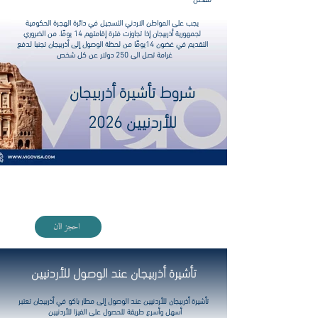
يجب على المواطن الاردني التسجيل في دائرة الهجرة الحكومية
لجمهورية أذربيجان إذا تجاوزت فترة إقامتهم 14 يومًا. من الضروري
التقديم في غضون 14يومًا من لحظة الوصول إلى أذربيجان تجنبا لدفع
غرامة تصل الى 250 دولار عن كل شخص
شروط تأشيرة أذربيجان
للأردنيين 2026
اختر فندقك مع VIGO بأفضل الأسعار
احجز الان
تأشيرة أذربيجان عند الوصول للأردنيين
تأشيرة أذربيجان للأردنيين عند الوصول إلى مطار باكو في أذربيجان تعتبر
أسهل وأسرع طريقة للحصول على الفيزا للأردنيين