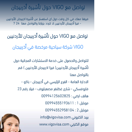
تواصل مع VIGO حول تأشيرة أذربيجان
فريقنا معك في كل وقت حول اي استفسار عن تأشيرة اذربيجان للأردنيين
- فيزا أذربيجان للأردنيين لا تتردد بزيارتنا والتواصل معنا 24 7
تواصل مع VIGO حول تأشيرة أذربيجان للأردنيين
VIGO شركة سياحية مرخصة في أذربيجان
للتواصل والحصول على خدمة الاستشارات المجانية حول
تأشيرة أذربيجان للأردنيين( فيزا اذربيجان للأردنيين ) قم
بالتواصل معنا
الادارة العامة - الفرع الرئيسي في أذربيجان - باكو -
فاروفسكي - شارع غظنفر مصعبايوف - فيلا رقم 23
هاتف ارضي :
00994125602825
موبايل 1 :
00994555193611
موبايل 2 :
00994552958104
​بريد الكتروني
info@vigovisa.com
موقع الكترني
www.vigovisa.com