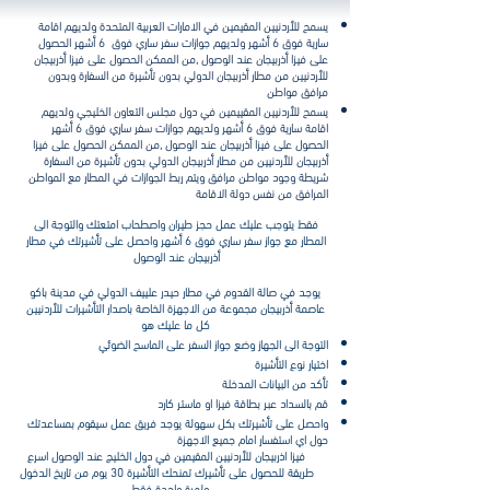
يسمح للأردنيين المقيمين في الامارات العربية المتحدة ولديهم اقامة
سارية فوق 6 أشهر ولديهم جوازات سفر ساري فوق 6 أشهر الحصول
على فيزا أذربيجان عند الوصول ,من الممكن الحصول على فيزا أذربيجان
للأردنيين من مطار أذربيجان الدولي بدون تأشيرة من السفارة وبدون
مرافق مواطن
يسمح للأردنيين المقييمين في دول مجلس التعاون الخليجي ولديهم
اقامة سارية فوق 6 أشهر ولديهم جوازات سفر ساري فوق 6 أشهر
الحصول على فيزا أذربيجان عند الوصول ,من الممكن الحصول على فيزا
أذربيجان للأردنيين من مطار أذربيجان الدولي بدون تأشيرة من السفارة
شريطة وجود مواطن مرافق ويتم ربط الجوازات في المطار مع المواطن
المرافق من نفس دولة الاقامة
فقط يتوجب عليك عمل حجز طيران واصطحاب امتعتك والتوجة الى
المطار مع جواز سفر ساري فوق 6 أشهر واحصل على تأشيرتك في مطار
أذربيجان عند الوصول
يوجد في صالة القدوم في مطار حيدر علييف الدولي في مدينة باكو
عاصمة أذربيجان مجموعة من الاجهزة الخاصة باصدار التأشيرات للأردنيين
كل ما عليك هو
التوجة الى الجهاز وضع جواز السفر على الماسح الضوئي
اختيار نوع التأشيرة
تأكد من البيانات المدخلة
قم بالسداد عبر بطاقة فيزا او ماستر كارد
واحصل على تأشيرتك بكل سهولة يوجد فريق عمل سيقوم بمساعدتك
حول اي استفسار امام جميع الاجهزة
فيزا اذربيجان للأردنيين المقيمين في دول الخليج عند الوصول اسرع
طريقة للحصول على تأشيرك تمنحك التأشيرة 30 يوم من تاريخ الدخول
ولمرة واحدة فقط