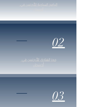
البرامج السياحية للأردنيين في
أذربيجان
02
حجز الفنادق للأردنيين في
أذربيجان
03