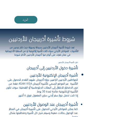
اطلع على دليل تأشيرة أذربيجان مع VIGO
المزيد
شروط تأشيرة أذربيجان للأردنيين
تعد شروط تأشيرة أذربيجان للأردنيين بسيطة وسهلة حيث تتاح نوعين من
التأشيرات للمواطن الأردني سواء كانت تأشيرة إلكترونية او من السفارة الأذربيجانية
في عمان تعرف على أنواع فيزا أذربيجان للأردنيين الأكثر شيوعا
دليل تأشيرة أذربيجان للأردنيين
تأشيرة دخول الأردنيين إلى أذربيجان
تأشيرة أذربيجان الإلكترونية للأردنيين
للمواطنين الأردنيين الراغبين بزيارة أذربيجان عليهم التقدم للحصول على
التأشيرة عبر الموقع الرسمي لتأشيرة أذربيجان ASAN VISA فقط من
دون الاضطرار للانتقال إلى البعثات الدبلوماسية أو القنصلية. سوف تكون
التأشيرة الإلكترونية صالحة لمدة 30 يوما.
إذا كنت تحمل جواز سفر أردني ساري المفعول فوق 6 أشهر
تأشيرة أذربيجان عند الوصول للأردنيين
كما يمكن للمواطن الأردني الحصول على تأشييرة أذربيجان في المطار
عند الوصول بحالات معينة وسيتم شرح كل تأشيرة ومتطلبتها بشكل
مفصل