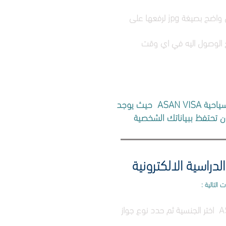
3- احفظ نسخة الكترونية من صورة جواز سفرك بشكل واضح بصيغة jpg لرفعها على
تاكد من اختيار الموقع الرسمي لتأشيرة اذربيجان السياحية ASAN VISA حيث يوجد
ان تحتفظ ببياناتك الشخصية
لدراسية الالكترونية
 التالية :
1- ادخل الموقع الرسمي لتأشيرة أذربيجان ASAN VISA اختر الجنسية ثم حدد نوع جواز