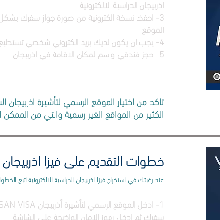
اذربيجان الدراسية الالكترونية
الموقع
4- يجب ان يكون لديك بريد الكتروني شخصي تستطيع الوصول اليه في اي وقت
5- حجز فندقي واسم لمكان الاقامة في اذربيجان
الكثير من المواقع الغير رسمية والتي من الممكن 
خطوات التقديم على فيزا اذربيجان ا
عند رغبتك في استخراج فيزا اذربيجان الدراسية الالكترونية اتبع الخطوات
سفرك ثم ادخل رموز الامان الواضحة على الشاشة