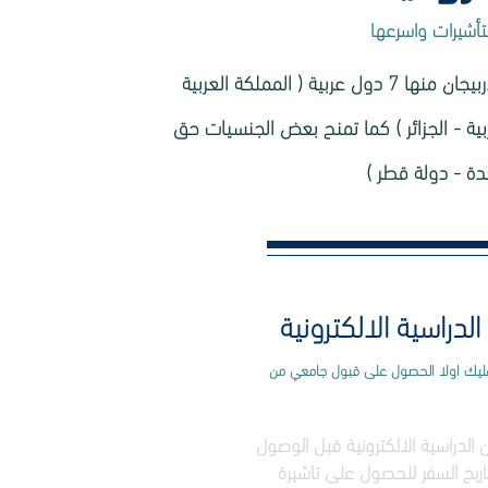
 التأشيرات واسرعها
تمنح جمهورية اذربيجان مواطني 78 دولة حق استخراج فيزا اذربيجان الدراسية الالكترونية قبل الوصول الى أذربيجان منها 7 دول عربية ( المملكة العربية
بية - الجزائر ) كما تمنح بعض الجنسيات حق
حدة - دولة قطر )
الدراسية الالكترونية
ب عليك اولا الحصول على قبول جامعي من
 ساري على الاقل 6 أشهر من تاريخ السفر للحصول على تاشيرة