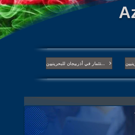
A
نيين
الاستثمار في أذربيجان للبحرينيين