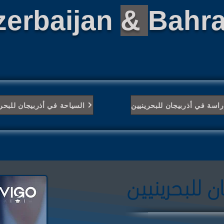
zerbaijan
&
Bahra
راسة في أذربيجان للبحرينيين
السياحة في أذربيجان للبحري
ن للبحرينيين