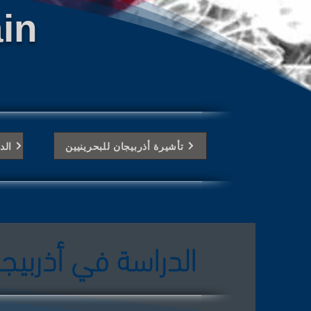
in
تأشيرة أذربيجان للبحرينيين
الد
الدراسة في أذربيجا