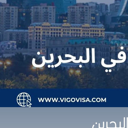
لبحرين