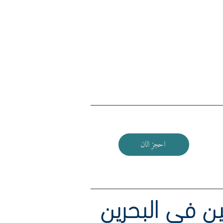
اس
احجز الان