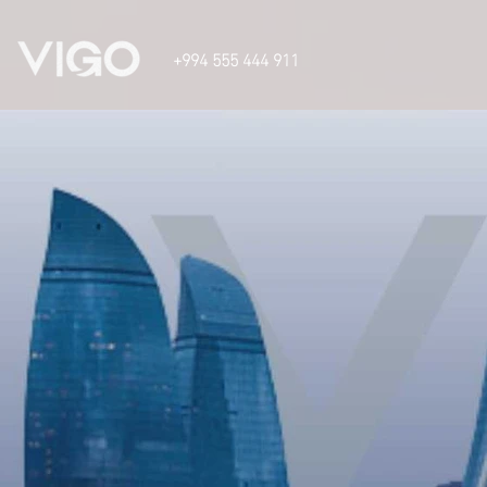
json
+994 555 444 911