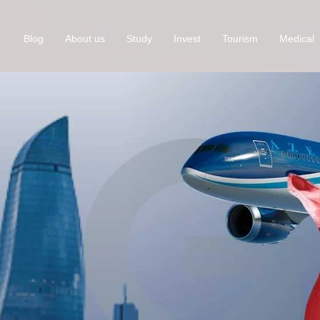
Blog
About us
Study
Invest
Tourism
Medical