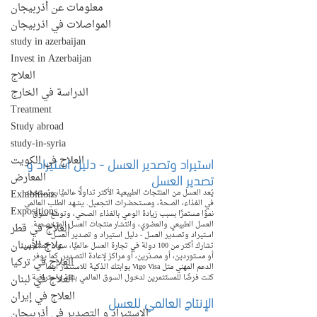
معلومات عن أذربيجان
المواصلات في اذربيجان
study in azerbaijan
Invest in Azerbaijan
العلاج
الدراسة في الخارج
Treatment
Study abroad
study-in-syria
استيراد وتصدير العسل - دليل استيراد و 
العلاج في الكويت
تصدير العسل
المعارض
Exhibitions
يُعد العسل من المنتجات الطبيعية الأكثر تداولًا عالميًا، ويُستخدم 
في الغذاء، الصحة، ومستحضرات التجميل. يشهد الطلب العالمي 
Expositions
نموًا مستمرًا بسبب زيادة الوعي بالغذاء الصحي، وتوسّع سوق 
العسل الطبيعي والعضوي، وانتشار منتجات العسل المتخصصة. 
العلاج في قطر
استيراد وتصدير العسل - دليل استيراد و تصدير العسل
علاج الأسنان
تشارك أكثر من 100 دولة في تجارة العسل عالميًا، سواء كمنتجين، 
أو مستوردين، أو مصدّرين، أو مراكز لإعادة التصدير. كما يوفر 
العلاج في تركيا
الدعم المهني مثل Vigo Visa بوابتك الذكية للاستثمار أينما 
العلاج في لبنان
كنت فرصًا للمستثمرين لدخول السوق العالمي بثقة واحترافية.
العلاج في إيران
الإنتاج العالمي للعسل
الإستيراد و التصدير في أذربيجان