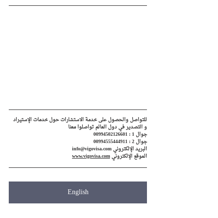
للتواصل والحصول على خدمة الاستشارات حول خدمات الإستيراد 
و التصدير في دول العالم تواصلوا معنا
جوال 1 : 00994502126601
جوال 2 : 00994555444911
البريد الإلكتروني info@vigovisa.com
الموقع الإلكتروني 
www.vigovisa.com
English
English