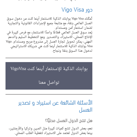
دور Vigo Visa
تُمكّنك Vigo Visa بوابتك الذكية للاستثمار أينما كنت من دخول سوق 
العسل العالمي بثقة، مع متابعة جميع الإجراءات القانونية والتجارية 
لضمان استثمار آمن ومستدام.
يُعد سوق العسل العالمي قطاعًا واعدًا للاستثمار، مع فرص كبيرة في 
الإنتاج المحلي، الاستيراد، والتصدير. ومع التخطيط السليم والدعم 
المهني، يمكن تحويل تجارة العسل إلى مشروع مربح ومستدام.Vigo 
Visa بوابتك الذكية للاستثمار أينما كنت هي شريكك الاستراتيجي 
لدخول هذا السوق بثقة ونجاح.
VigoVisa بوابتك الذكية للإستثمار أينما كنت
تواصل معنا
الأسئلة الشائعة عن استيراد و تصدير 
العسل
هل تنتج الدول العسل محليًا؟
نعم، بعض الدول تنتج كميات كبيرة مثل الصين وتركيا والأرجنتين، 
بينما بعض الدول تعتمد على الاستيراد لتغطية الطلب المحلي.