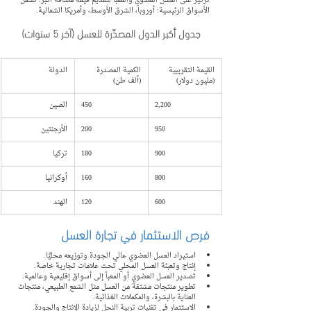
تركيز على العسل العضوي والمعبأ لتقديم قيمة مضافة أكبر. تشمل 
الأسواق الرئيسية: أوروبا، الشرق الأوسط، وأمريكا الشمالية.
جدول أكبر الدول المصدّرة للعسل (آخر 5 سنوات)
القيمة التقريبية 
الكمية المصدرة 
الدولة
(مليون دولار)
(ألف طن)
2,200
450
الصين
950
200
الأرجنتين
900
180
تركيا
800
160
أوكرانيا
600
120
الهند
فرص الاستثمار في تجارة العسل
استيراد العسل العضوي عالي الجودة وتوزيعه محليًا.
إنتاج وتعبئة العسل المحلي تحت علامات تجارية خاصة.
تصدير العسل العضوي أو المعبأ إلى أسواق إقليمية وعالمية.
تطوير منتجات مشتقة من العسل مثل الشمع الطبيعي، منتجات 
العناية بالبشرة، والمكملات الغذائية.
الاستثمار في تقنيات تربية النحل لزيادة الإنتاج والجودة.