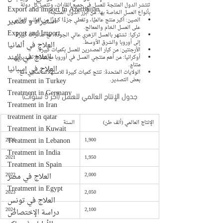
تنتشر الدول المنتجة للعسل في جميع القارات، وتتميز كل دولة 
Export and import in Azerbaijan
بأنواع العسل الخاصة بها. من أبرز الدول المنتجة:
استيراد و تصدير
الصين: أكبر منتج عالميًا، وتغطي جزءًا كبيرًا من الطلب العالمي 
على العسل الخام والمعالج.
Export and Import
تركيا: تشتهر بالعسل الزهري عالي الجودة، مع صادرات كبيرة 
إلى أوروبا والشرق الأوسط.
العلاج في ألمانيا
الأرجنتين: من كبار المصدرين للعسل بكميات كبيرة.
العلاج في الهند
أوكرانيا: من أهم منتجي العسل في أوروبا مع نشاط تصديري 
متنامٍ.
العلاج في إسبانيا
الولايات المتحدة: تنتج كميات كبيرة للاستهلاك المحلي، مع 
Treatment in Turkey
بعض التصدير.
Treatment in Germany
جدول الإنتاج العالمي للعسل (آخر 5 سنوات)
Treatment in Iran
treatment in qatar
الإنتاج العالمي (ألف طن)
السنة
Treatment in Kuwait
Treatment in Lebanon
2020
1,900
Treatment in India
2021
1,950
Treatment in Spain
العلاج في مصر
2022
2,000
Treatment in Egypt
2023
2,050
العلاج في تونس
2024
2,100
دراسة الإختصاص