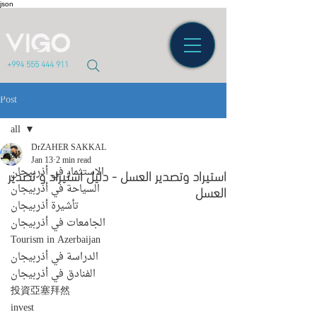
json
+994 555 444 911
Post
all
DrZAHER SAKKAL
all
Jan 13
2 min read
الاستثمار في أذربيجان
استيراد وتصدير العسل - دليل استيراد و تصدير
العسل
السياحة في أذربيجان
تأشيرة أذربيجان
الجامعات في أذربيجان
Tourism in Azerbaijan
الدراسة في أذربيجان
الفنادق في أذربيجان
投資亞塞拜然
invest