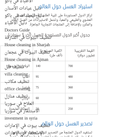
الأطباء في باكو
استيراد العسل حول العالم
دليل عيادات الأسنان
دليل العيادات في باكو
تركز الدول المستوردة على تلبية الطلب المحلي على العسل 
العضوي والطبيعي والمعبأ، وتشمل الاستيرادات من العسل الخام 
دليل الأطباء
والمكرر، بالإضافة إلى المنتجات التجارية الجاهزة.
Doctors Guide
جدول أكبر الدول المستوردة للعسل (آخر 5 سنوات)
تنظيف البيوت في الشارقة
House cleaning in Sharjah
القيمة التقريبية 
الكمية المستوردة 
الدولة
تنظيف البيوت في عجمان
(مليون دولار)
(ألف طن)
House cleaning in Ajman
تنظيف فلل
700
140
الولايات المتحدة
villa cleaning
480
95
ألمانيا
تنظيف مكاتب
360
75
فرنسا
office cleaning
تنظيف منازل
300
60
اليابان
العلاج في سوريا
250
50
المملكة المتحدة
الاستثمار في سوريا
investment in syria
تصدير العسل حول العالم
تنظيف بيوت في الإمارات
الإستثمار في الإمارات
تستفيد الدول المنتجة من التصدير لتوليد العملات الأجنبية، مع 