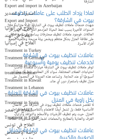
الشارقة
Export and import in Azerbaijan
لماذا يزداد الطلب على عاملات تنظيف 
استيراد و تصدير
بيوت في الشارقة؟
Export and Import
شهدت خدمات عاملات تنظيف بيوت في الشارقة إقبالًا متزايدًا خلال 
العلاج في ألمانيا
السنوات الأخيرة بسبب نمط الحياة المزدحم الذي تعيشه الكثير من 
العائلات. فوجود عاملات تنظيف محترفات يساعد على المحافظة 
العلاج في الهند
على نظافة المنزل بشكل منتظم ويضمن بيئة مريحة وصحية لجميع 
العلاج في إسبانيا
أفراد الأسرة.
Treatment in Turkey
عاملات تنظيف بيوت في الشارقة 
Treatment in Germany
لخدمات تنظيف يومية وأسبوعية
Treatment in Iran
توفر عاملات تنظيف بيوت في الشارقة خيارات متعددة تناسب 
treatment in qatar
احتياجات العملاء المختلفة، سواء كان المطلوب تنظيفًا يوميًا أو 
أسبوعيًا أو عند الحاجة. وتساعد هذه المرونة في الحصول على 
Treatment in Kuwait
منزل نظيف باستمرار دون أي عناء.
Treatment in Lebanon
عاملات تنظيف بيوت في الشارقة للعناية 
Treatment in India
بكل زاوية في المنزل
Treatment in Spain
لا تقتصر خدمات عاملات تنظيف بيوت في الشارقة على الأعمال 
العلاج في مصر
الأساسية فقط، بل تشمل أيضًا الاهتمام بالتفاصيل الدقيقة داخل 
المنزل. حيث يتم تنظيف الأرضيات والأسطح والنوافذ وترتيب 
Treatment in Egypt
الغرف والعناية بالمطابخ والحمامات لضمان أعلى مستويات النظافة.
العلاج في تونس
عاملات تنظيف بيوت في الشارقة للمنازل 
دراسة الإختصاص
الصغيرة والكبيرة