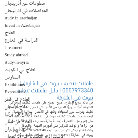
معلومات عن أذربيجان
المواصلات في اذربيجان
study in azerbaijan
Invest in Azerbaijan
العلاج
الدراسة في الخارج
Treatment
Study abroad
study-in-syria
العلاج في الكويت
المعارض
عاملات تنظيف بيوت في الشارقة | 
Exhibitions
0557973340 | دليل عاملات تنظيف 
Expositions
بيوت في الشارقة
العلاج في قطر
في عالم سريع الإيقاع، أصبح العثور على عاملات تنظيف بيوت في 
علاج الأسنان
الشارقة أمرًا ضروريًا للعديد من الأسر التي تسعى للحفاظ على منزل 
نظيف ومرتب دون استهلاك وقتها في الأعمال المنزلية اليومية. 
العلاج في تركيا
توفر خدمات عاملات تنظيف بيوت في الشارقة حلولًا عملية تساعد 
العلاج في لبنان
على إنجاز مهام التنظيف بكفاءة عالية، مما يمنح أفراد الأسرة مزيدًا 
من الراحة والوقت للتركيز على أمورهم المهمة. وللحجز 
العلاج في إيران
والاستفسار يمكن التواصل عبر الرقم 0557973340. عاملات تنظيف 
بيوت في الشارقة | 0557973340 | دليل عاملات تنظيف بيوت في 
الإستيراد و التصدير في أذربيجان