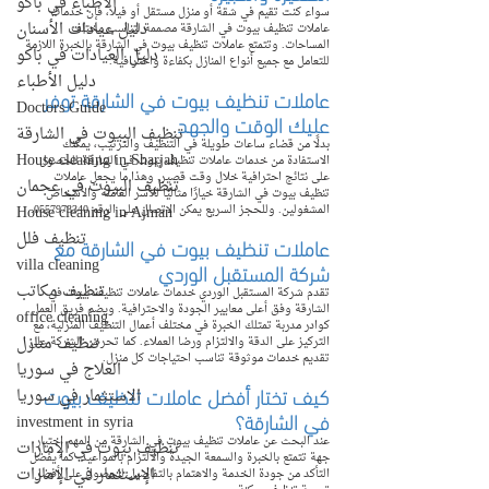
الأطباء في باكو
سواء كنت تقيم في شقة أو منزل مستقل أو فيلا، فإن خدمات 
دليل عيادات الأسنان
عاملات تنظيف بيوت في الشارقة مصممة لتناسب مختلف 
المساحات. وتتمتع عاملات تنظيف بيوت في الشارقة بالخبرة اللازمة 
دليل العيادات في باكو
للتعامل مع جميع أنواع المنازل بكفاءة واحترافية.
دليل الأطباء
عاملات تنظيف بيوت في الشارقة توفر 
Doctors Guide
عليك الوقت والجهد
تنظيف البيوت في الشارقة
بدلًا من قضاء ساعات طويلة في التنظيف والترتيب، يمكنك 
House cleaning in Sharjah
الاستفادة من خدمات عاملات تنظيف بيوت في الشارقة للحصول 
على نتائج احترافية خلال وقت قصير. وهذا ما يجعل عاملات 
تنظيف البيوت في عجمان
تنظيف بيوت في الشارقة خيارًا مثاليًا للأسر العاملة والأشخاص 
House cleaning in Ajman
المشغولين. وللحجز السريع يمكن الاتصال على الرقم 0557973340.
تنظيف فلل
عاملات تنظيف بيوت في الشارقة مع 
villa cleaning
شركة المستقبل الوردي
تنظيف مكاتب
تقدم شركة المستقبل الوردي خدمات عاملات تنظيف بيوت في 
الشارقة وفق أعلى معايير الجودة والاحترافية. ويضم فريق العمل 
office cleaning
كوادر مدربة تمتلك الخبرة في مختلف أعمال التنظيف المنزلية، مع 
تنظيف منازل
التركيز على الدقة والالتزام ورضا العملاء. كما تحرص الشركة على 
تقديم خدمات موثوقة تناسب احتياجات كل منزل.
العلاج في سوريا
كيف تختار أفضل عاملات تنظيف بيوت 
الاستثمار في سوريا
في الشارقة؟
investment in syria
عند البحث عن عاملات تنظيف بيوت في الشارقة من المهم اختيار 
تنظيف بيوت في الإمارات
جهة تتمتع بالخبرة والسمعة الجيدة والالتزام بالمواعيد. كما يفضل 
الإستثمار في الإمارات
التأكد من جودة الخدمة والاهتمام بالتفاصيل للحصول على أفضل 