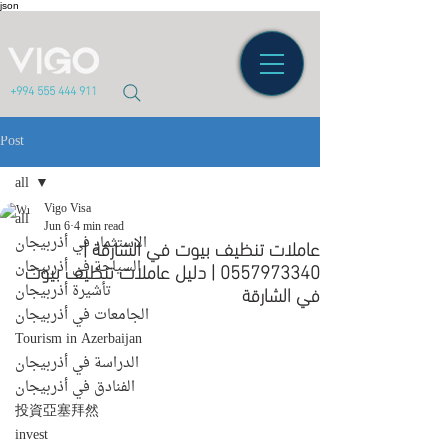
json
+994 555 444 911
Post
all
Vigo Visa
all
Jun 6
4 min read
عاملات تنظيف بيوت في الشارقة |
الاستثمار في أذربيجان
0557973340 | دليل عاملات تنظيف بيوت
السياحة في أذربيجان
في الشارقة
تأشيرة أذربيجان
الجامعات في أذربيجان
Tourism in Azerbaijan
الدراسة في أذربيجان
الفنادق في أذربيجان
投資亞塞拜然
invest