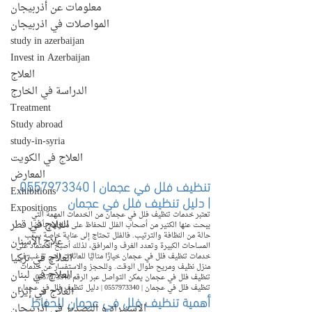
معلومات عن أذربيجان
المواصلات في اذربيجان
study in azerbaijan
Invest in Azerbaijan
العلاج
الدراسة في الخارج
Treatment
Study abroad
study-in-syria
العلاج في الكويت
المعارض
تنظيف فلل في عجمان | 0557973340 
Exhibitions
| دليل تنظيف فلل في عجمان
Expositions
تعتبر خدمات تنظيف فلل في عجمان من الخدمات المهمة التي 
العلاج في قطر
يبحث عنها الكثير من أصحاب الفلل للحفاظ على منازلهم بأفضل 
حالة من النظافة والترتيب. فالفلل تحتاج إلى عناية خاصة بسبب 
علاج الأسنان
المساحات الكبيرة وتعدد الغرف والمرافق، لذلك أصبح الاعتماد على 
العلاج في تركيا
خدمات تنظيف فلل في عجمان خيارًا مثاليًا للعائلات التي ترغب في 
منزل نظيف ومريح طوال الوقت. وللحجز والاستفسار عن خدمات 
العلاج في لبنان
تنظيف فلل في عجمان يمكن التواصل عبر الرقم 0557973340. 
تنظيف فلل في عجمان | 0557973340 | دليل تنظيف فلل في عجمان
العلاج في إيران
أهمية تنظيف فلل في عجمان للحفاظ 
الإستيراد و التصدير في أذربيجان