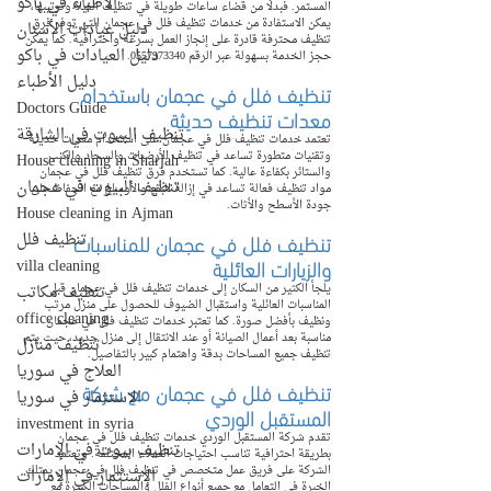
الأطباء في باكو
المستمر. فبدلًا من قضاء ساعات طويلة في تنظيف الفيلا وترتيبها، 
يمكن الاستفادة من خدمات تنظيف فلل في عجمان التي توفر فرق 
دليل عيادات الأسنان
تنظيف محترفة قادرة على إنجاز العمل بسرعة واحترافية. كما يمكن 
دليل العيادات في باكو
حجز الخدمة بسهولة عبر الرقم 0557973340.
دليل الأطباء
تنظيف فلل في عجمان باستخدام 
Doctors Guide
معدات تنظيف حديثة
تنظيف البيوت في الشارقة
تعتمد خدمات تنظيف فلل في عجمان على استخدام معدات حديثة 
وتقنيات متطورة تساعد في تنظيف الأرضيات والسجاد والكنب 
House cleaning in Sharjah
والستائر بكفاءة عالية. كما تستخدم فرق تنظيف فلل في عجمان 
تنظيف البيوت في عجمان
مواد تنظيف فعالة تساعد في إزالة البقع والأوساخ مع الحفاظ على 
جودة الأسطح والأثاث.
House cleaning in Ajman
تنظيف فلل في عجمان للمناسبات 
تنظيف فلل
والزيارات العائلية
villa cleaning
يلجأ الكثير من السكان إلى خدمات تنظيف فلل في عجمان قبل 
تنظيف مكاتب
المناسبات العائلية واستقبال الضيوف للحصول على منزل مرتب 
office cleaning
ونظيف بأفضل صورة. كما تعتبر خدمات تنظيف فلل في عجمان 
مناسبة بعد أعمال الصيانة أو عند الانتقال إلى منزل جديد، حيث يتم 
تنظيف منازل
تنظيف جميع المساحات بدقة واهتمام كبير بالتفاصيل.
العلاج في سوريا
تنظيف فلل في عجمان مع شركة 
الاستثمار في سوريا
المستقبل الوردي
investment in syria
تقدم شركة المستقبل الوردي خدمات تنظيف فلل في عجمان 
تنظيف بيوت في الإمارات
بطريقة احترافية تناسب احتياجات العملاء المختلفة. وتعتمد 
الشركة على فريق عمل متخصص في تنظيف فلل في عجمان يمتلك 
الإستثمار في الإمارات
الخبرة في التعامل مع جميع أنواع الفلل والمساحات الكبيرة مع 