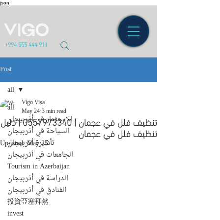
json
+994 555 444 911
Post
all
Vigo Visa
all
May 24
3 min read
الاستثمار في أذربيجان
تنظيف فلل في عجمان | 0557973340 | دليل
تنظيف فلل في عجمان
السياحة في أذربيجان
تأشيرة أذربيجان
Updated:
May 25
الجامعات في أذربيجان
Tourism in Azerbaijan
الدراسة في أذربيجان
الفنادق في أذربيجان
投資亞塞拜然
invest