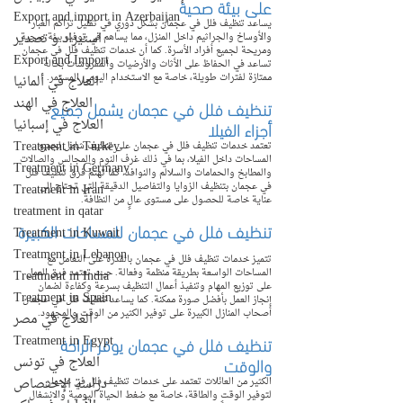
على بيئة صحية
Export and import in Azerbaijan
يساعد تنظيف فلل في عجمان بشكل دوري في تقليل تراكم الغبار 
استيراد و تصدير
والأوساخ والجراثيم داخل المنزل، مما يساهم في توفير بيئة صحية 
ومريحة لجميع أفراد الأسرة. كما أن خدمات تنظيف فلل في عجمان 
Export and Import
تساعد في الحفاظ على الأثاث والأرضيات والمفروشات بحالة 
ممتازة لفترات طويلة، خاصة مع الاستخدام اليومي المستمر.
العلاج في ألمانيا
العلاج في الهند
تنظيف فلل في عجمان يشمل جميع 
أجزاء الفيلا
العلاج في إسبانيا
Treatment in Turkey
تعتمد خدمات تنظيف فلل في عجمان على تنظيف شامل لجميع 
المساحات داخل الفيلا، بما في ذلك غرف النوم والمجالس والصالات 
Treatment in Germany
والمطابخ والحمامات والسلالم والنوافذ. كما تهتم فرق تنظيف فلل 
في عجمان بتنظيف الزوايا والتفاصيل الدقيقة التي تحتاج إلى 
Treatment in Iran
عناية خاصة للحصول على مستوى عالٍ من النظافة.
treatment in qatar
تنظيف فلل في عجمان للمساحات الكبيرة
Treatment in Kuwait
Treatment in Lebanon
تتميز خدمات تنظيف فلل في عجمان بالقدرة على التعامل مع 
المساحات الواسعة بطريقة منظمة وفعالة. حيث تعتمد فرق العمل 
Treatment in India
على توزيع المهام وتنفيذ أعمال التنظيف بسرعة وكفاءة لضمان 
Treatment in Spain
إنجاز العمل بأفضل صورة ممكنة. كما يساعد تنظيف فلل في عجمان 
أصحاب المنازل الكبيرة على توفير الكثير من الوقت والمجهود.
العلاج في مصر
تنظيف فلل في عجمان يوفر الراحة 
Treatment in Egypt
والوقت
العلاج في تونس
دراسة الإختصاص
الكثير من العائلات تعتمد على خدمات تنظيف فلل في عجمان 
لتوفير الوقت والطاقة، خاصة مع ضغط الحياة اليومية والانشغال 