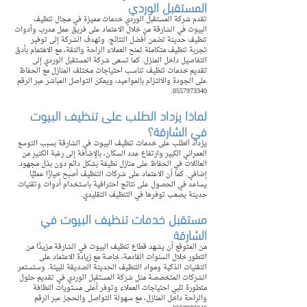
المستقبل الوردي
تقدم شركة المستقبل الوردي خدمات مميزة في مجال تنظيف 
البيوت في الشارقة من خلال الاعتماد على فريق عمل مدرب وأدوات 
تنظيف حديثة تضمن أفضل النتائج. وتهدف الشركة إلى توفير 
تجربة تنظيف متكاملة تمنح العملاء الراحة والثقة، مع الاهتمام بأدق 
التفاصيل داخل المنزل. كما تسعى شركة المستقبل الوردي إلى 
تقديم خدمات تنظيف تناسب احتياجات مختلف المنازل مع الحفاظ 
على الجودة والالتزام بالمواعيد، ويمكن التواصل المباشر عبر الرقم 
0557973340.
لماذا يزداد الطلب على تنظيف البيوت 
في الشارقة؟
يزداد الطلب على خدمات تنظيف البيوت في الشارقة بسبب التوسع 
العمراني الكبير وارتفاع عدد السكان، بالإضافة إلى رغبة الكثير من 
العائلات في الحفاظ على منازل نظيفة بشكل دائم دون بذل مجهود 
إضافي. كما أن الاعتماد على شركات التنظيف أصبح خيارًا عمليًا 
يساعد في الحصول على نتائج احترافية باستخدام أدوات وتقنيات 
حديثة يصعب توفرها في التنظيف التقليدي.
مستقبل خدمات تنظيف البيوت في 
الشارقة
من المتوقع أن يشهد قطاع تنظيف البيوت في الشارقة مزيدًا من 
التطور خلال السنوات القادمة، خاصة مع زيادة الاعتماد على 
التقنيات الذكية ومواد التنظيف الحديثة الصديقة للبيئة. وستستمر 
الشركات المتخصصة مثل شركة المستقبل الوردي في تقديم حلول 
متطورة تلبي احتياجات العملاء وتوفر أعلى مستويات النظافة 
والراحة داخل المنازل، مع سهولة التواصل والحجز عبر الرقم 