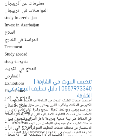
معلومات عن أذربيجان
المواصلات في اذربيجان
study in azerbaijan
Invest in Azerbaijan
العلاج
الدراسة في الخارج
Treatment
Study abroad
study-in-syria
العلاج في الكويت
المعارض
تنظيف البيوت في الشارقة | 
Exhibitions
0557973340 | دليل تنظيف البيوت في 
Expositions
الشارقة
العلاج في قطر
أصبحت خدمات تنظيف البيوت في الشارقة من الحلول الضرورية 
علاج الأسنان
للكثير من العائلات والأفراد الذين يبحثون عن منزل نظيف ومرتب 
دون عناء يومي. ومع نمط الحياة السريع وكثرة الالتزامات، ازداد 
العلاج في تركيا
الاعتماد على خدمات التنظيف الاحترافية التي توفر الراحة وتساعد 
في الحفاظ على بيئة صحية ومريحة داخل المنزل. وللحصول على 
العلاج في لبنان
خدمات تنظيف احترافية يمكن التواصل على الرقم 0557973340 
العلاج في إيران
للاستفسار عن مختلف خدمات التنظيف المتوفرة في 
الشارقة.تنظيف البيوت في الشارقة | 0557973340 | دليل تنظيف 
الإستيراد و التصدير في أذربيجان