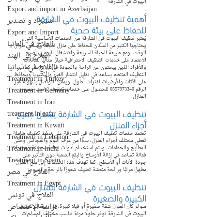
البيوت في الشارقة
Export and import in Azerbaijan
أهمية تنظيف البيوت في الشارقة 
استيراد و تصدير
للحفاظ على بيئة صحية
Export and Import
يُعتبر تنظيف البيوت في الشارقة من الخدمات الأساسية التي 
العلاج في ألمانيا
يحتاجها الكثير من السكان للحفاظ على منزل نظيف وصحي طوال 
الوقت. ومع طبيعة الحياة السريعة والانشغال اليومي، أصبح 
العلاج في الهند
الاعتماد على خدمات التنظيف الاحترافية خيارًا مثاليًا للعائلات 
العلاج في إسبانيا
والأفراد الذين يبحثون عن الراحة والجودة في آنٍ واحد. كما أن 
التنظيف المنتظم يساعد في تقليل انتشار الغبار والبكتيريا ويحافظ 
Treatment in Turkey
على الأثاث والأرضيات لفترات أطول. ويمكن التواصل بسهولة عبر 
Treatment in Germany
الرقم 0557973340 للحصول على خدمات تنظيف تناسب جميع 
المنازل.
Treatment in Iran
تنظيف البيوت في الشارقة يشمل جميع 
treatment in qatar
أجزاء المنزل
Treatment in Kuwait
تعتمد خدمات تنظيف البيوت في الشارقة على خطط تنظيف شاملة 
Treatment in Lebanon
تغطي مختلف أجزاء المنزل، بدءًا من غرف النوم والمجالس وحتى 
Treatment in India
المطابخ والحمامات. ويتم استخدام أدوات تنظيف حديثة ومنتجات 
فعالة تساعد في إزالة الأوساخ والبقع الصعبة دون التأثير على 
Treatment in Spain
جودة الأثاث أو الأسطح. كما تهدف هذه الخدمات إلى منح المنزل 
مظهرًا مرتبًا ورائحة منعشة تضيف شعورًا بالراحة والهدوء.
العلاج في مصر
Treatment in Egypt
تنظيف البيوت في الشارقة للمنازل 
الكبيرة والصغيرة
العلاج في تونس
دراسة الإختصاص
سواء كان المنزل شقة صغيرة أو فيلا كبيرة، فإن خدمات تنظيف 
البيوت في الشارقة توفر حلولًا مرنة تناسب مختلف المساحات 