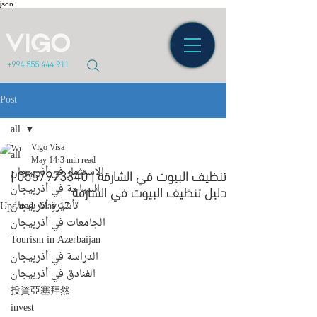
json
+994 555 444 911
Post
all
Vigo Visa
all
May 14
3 min read
الاستثمار في أذربيجان
تنظيف البيوت في الشارقة | 0557973340 |
دليل تنظيف البيوت في الشارقة
السياحة في أذربيجان
تأشيرة أذربيجان
Updated:
May 17
الجامعات في أذربيجان
Tourism in Azerbaijan
الدراسة في أذربيجان
الفنادق في أذربيجان
投資亞塞拜然
invest