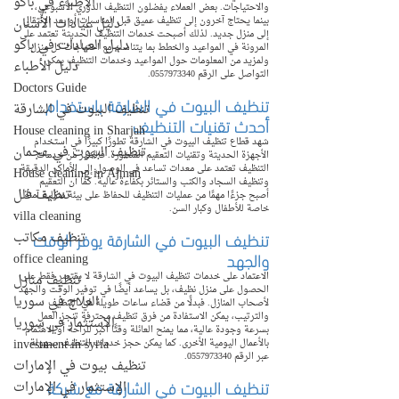
الأطباء في باكو
والاحتياجات. بعض العملاء يفضلون التنظيف الدوري الأسبوعي، 
بينما يحتاج آخرون إلى تنظيف عميق قبل المناسبات أو بعد الانتقال 
دليل عيادات الأسنان
إلى منزل جديد. لذلك أصبحت خدمات التنظيف الحديثة تعتمد على 
دليل العيادات في باكو
المرونة في المواعيد والخطط بما يتناسب مع احتياجات كل منزل. 
ولمزيد من المعلومات حول المواعيد وخدمات التنظيف يمكن 
دليل الأطباء
التواصل على الرقم 0557973340.
Doctors Guide
تنظيف البيوت في الشارقة باستخدام 
تنظيف البيوت في الشارقة
أحدث تقنيات التنظيف
House cleaning in Sharjah
شهد قطاع تنظيف البيوت في الشارقة تطورًا كبيرًا في استخدام 
تنظيف البيوت في عجمان
الأجهزة الحديثة وتقنيات التعقيم المتطورة. فالكثير من خدمات 
التنظيف تعتمد على معدات تساعد في الوصول إلى الأماكن الدقيقة 
House cleaning in Ajman
وتنظيف السجاد والكنب والستائر بكفاءة عالية. كما أن التعقيم 
تنظيف فلل
أصبح جزءًا مهمًا من عمليات التنظيف للحفاظ على بيئة منزلية آمنة 
خاصة للأطفال وكبار السن.
villa cleaning
تنظيف البيوت في الشارقة يوفر الوقت 
تنظيف مكاتب
والجهد
office cleaning
الاعتماد على خدمات تنظيف البيوت في الشارقة لا يقتصر فقط على 
تنظيف منازل
الحصول على منزل نظيف، بل يساعد أيضًا في توفير الوقت والجهد 
العلاج في سوريا
لأصحاب المنازل. فبدلًا من قضاء ساعات طويلة في التنظيف 
والترتيب، يمكن الاستفادة من فرق تنظيف محترفة تنجز العمل 
الاستثمار في سوريا
بسرعة وجودة عالية، مما يمنح العائلة وقتًا أكبر للراحة أو الاهتمام 
investment in syria
بالأعمال اليومية الأخرى. كما يمكن حجز خدمات التنظيف بسهولة 
عبر الرقم 0557973340.
تنظيف بيوت في الإمارات
تنظيف البيوت في الشارقة مع شركة 
الإستثمار في الإمارات