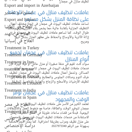
تنظيف منازل في عجمان
Export and import in Azerbaijan
عاملات تنظيف منازل في عجمان للحفاظ 
استيراد و تصدير
على نظافة المنزل بشكل مستمر
Export and Import
تساعد عاملات تنظيف البيوت في عجمان في إنجاز مختلف أعمال 
العلاج في ألمانيا
التنظيف المنزلية بكفاءة عالية، مما يضمن بقاء المنزل نظيفًا ومنظمًا 
طوال الوقت. كما تساهم عاملات تنظيف البيوت في عجمان في 
العلاج في الهند
إزالة الأتربة والأوساخ والحفاظ على مظهر المنزل بشكل أنيق 
العلاج في إسبانيا
ومريح.
Treatment in Turkey
عاملات تنظيف منازل في عجمان لجميع 
Treatment in Germany
أنواع المنازل
Treatment in Iran
سواء كنت تقيم في شقة صغيرة أو منزل عائلي أو فيلا كبيرة، فإن 
treatment in qatar
خدمات عاملات تنظيف البيوت في عجمان تناسب جميع أنواع 
المساكن. وتشمل أعمال عاملات تنظيف البيوت في عجمان تنظيف 
Treatment in Kuwait
غرف النوم وصالات الجلوس والمطابخ والحمامات، بالإضافة إلى 
تنظيف الأرضيات والأسطح والزجاج والعناية بالتفاصيل الدقيقة.
Treatment in Lebanon
عاملات تنظيف منازل في عجمان توفر 
Treatment in India
الوقت والمجهود
Treatment in Spain
العلاج في مصر
تعتمد الكثير من الأسر على عاملات تنظيف البيوت في 
عجمان لتوفير الوقت والطاقة، خاصة مع ضغوط العمل والانشغالات 
Treatment in Egypt
اليومية. فبدلًا من قضاء ساعات طويلة في أعمال التنظيف، يمكن 
الاستفادة من خدمات عاملات تنظيف البيوت في عجمان للحصول 
العلاج في تونس
على منزل نظيف ومرتب بطريقة احترافية. كما يمكن حجز الخدمة 
دراسة الإختصاص
بسهولة عبر الرقم 0557973340.