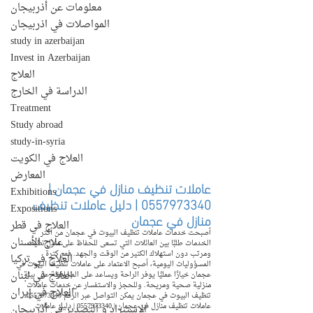
معلومات عن أذربيجان
المواصلات في اذربيجان
study in azerbaijan
Invest in Azerbaijan
العلاج
الدراسة في الخارج
Treatment
Study abroad
study-in-syria
العلاج في الكويت
المعارض
عاملات تنظيف منازل في عجمان | 
Exhibitions
0557973340 | دليل عاملات تنظيف 
Expositions
منازل في عجمان
العلاج في قطر
أصبحت خدمات عاملات تنظيف البيوت في عجمان من أكثر 
علاج الأسنان
الخدمات طلبًا بين العائلات التي تسعى للحفاظ على منزل نظيف 
ومرتب دون استهلاك الكثير من الوقت والجهد. فمع كثرة 
العلاج في تركيا
المسؤوليات اليومية، أصبح الاعتماد على عاملات تنظيف البيوت في 
العلاج في لبنان
عجمان خيارًا عمليًا يوفر الراحة ويساعد على المحافظة على بيئة 
منزلية صحية ومريحة. وللحجز والاستفسار عن خدمات عاملات 
العلاج في إيران
تنظيف البيوت في عجمان يمكن التواصل عبر الرقم 0557973340. 
عاملات تنظيف منازل في عجمان | 0557973340 | دليل عاملات 
الإستيراد و التصدير في أذربيجان