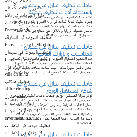
الأطباء في باكو
عاملات تنظيف منازل في عجمان 
دليل عيادات الأسنان
باستخدام أدوات تنظيف حديثة
دليل العيادات في باكو
تعتمد عاملات تنظيف البيوت في عجمان على استخدام أدوات 
ومواد تنظيف فعالة تساعد في إزالة الغبار والبقع والأوساخ من 
دليل الأطباء
مختلف الأسطح. كما تهتم عاملات تنظيف البيوت في 
Doctors Guide
عجمان بتنظيف الزوايا والأماكن التي تحتاج إلى عناية خاصة 
للوصول إلى أفضل مستوى من النظافة.
تنظيف البيوت في الشارقة
عاملات تنظيف منازل في عجمان 
House cleaning in Sharjah
للمناسبات والزيارات العائلية
تنظيف البيوت في عجمان
House cleaning in Ajman
عند التحضير لاستقبال الضيوف أو تنظيم مناسبة عائلية، تصبح 
خدمات عاملات تنظيف البيوت في عجمان خيارًا مثاليًا لتجهيز 
تنظيف فلل
المنزل بأفضل صورة ممكنة. حيث تساعد عاملات تنظيف البيوت في 
عجمان في ترتيب وتنظيف جميع أجزاء المنزل بسرعة وكفاءة.
villa cleaning
عاملات تنظيف منازل في عجمان مع 
تنظيف مكاتب
شركة المستقبل الوردي
office cleaning
تنظيف منازل
توفر شركة المستقبل الوردي خدمات عاملات تنظيف البيوت في 
عجمان من خلال فريق عمل مدرب يمتلك الخبرة في تنفيذ مختلف 
العلاج في سوريا
أعمال التنظيف المنزلية. وتحرص الشركة على تقديم خدمات 
عاملات تنظيف البيوت في عجمان وفق أعلى معايير الجودة 
الاستثمار في سوريا
والاحترافية، مع الاهتمام بأدق التفاصيل لتحقيق رضا العملاء. 
investment in syria
وللتواصل المباشر وحجز الخدمة يمكن الاتصال على الرقم 
0557973340.
تنظيف بيوت في الإمارات
عاملات تنظيف منازل في عجمان خيار 
الإستثمار في الإمارات