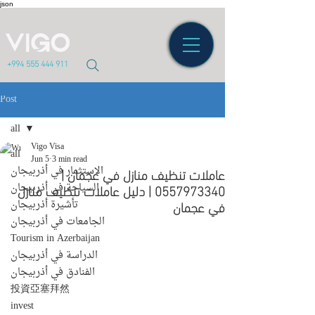
json
+994 555 444 911
Post
all
Vigo Visa
all
Jun 5
3 min read
عاملات تنظيف منازل في عجمان |
الاستثمار في أذربيجان
0557973340 | دليل عاملات تنظيف منازل
السياحة في أذربيجان
في عجمان
تأشيرة أذربيجان
الجامعات في أذربيجان
Tourism in Azerbaijan
الدراسة في أذربيجان
الفنادق في أذربيجان
投資亞塞拜然
invest