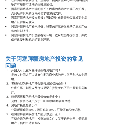
获得阿塞拜疆的房地产居留权：购买价值100,000马纳特的房
地产可获得可续期的临时居留权。
阿塞拜疆房地产市场的增长：巴库的房地产市场正在扩展，
受到经济发展和国内外需求增加的支持。
阿塞拜疆房地产投资回报：可以通过租赁豪华公寓或商业房
地产获得稳定收入。
阿塞拜疆房地产资本增值：城市的持续开发推动了房地产价
格的长期上涨。
阿塞拜疆房地产投资的有利环境：政府鼓励外国投资，并提
供行政便利和稳定的商业环境。
关于阿塞拜疆房地产投资的常见
问题
外国人可以在阿塞拜疆拥有房地产吗？
是的，外国人可以拥有住宅和商业房地产，但不包括农业用
地。
哪些类型的房地产符合获得居留权的条件？
住宅公寓、别墅以及合法登记在投资者名下的一些商业房地
产。
获得居留权的房地产最低价值是多少？
是的，价值必须不少于100,000阿塞拜疆马纳特。
房地产税收是多少？
公司所得税为20%，增值税为18%，可能还有税收优惠。
在阿塞拜疆购买房地产的步骤是什么？
寻找合适的房地产，检查法律文件，签署购房合同，登记房
地产，然后申请居留权。