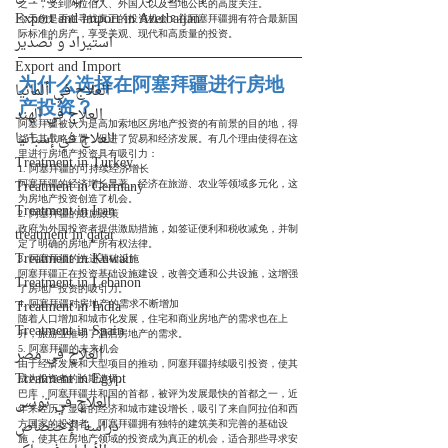
之一，受到阿拉伯人、外国人以及当地公民的高度关注。
Export and import in Azerbaijan
今天您是否在寻找真正的投资机会？在阿塞拜疆拥有符合最新国
际标准的房产，享受美观、现代和高质量的投资。
استيراد و تصدير
Export and Import
为什么选择在阿塞拜疆进行房地
العلاج في ألمانيا
产投资？
العلاج في الهند
阿塞拜疆被认为是高加索地区房地产投资的有前景的目的地，得
العلاج في إسبانيا
益于其战略位置，促进了贸易和经济发展。有几个理由使得在这
里进行房地产投资具有吸引力：
Treatment in Turkey
1. 阿塞拜疆的可持续经济增长
Treatment in Germany
阿塞拜疆的经济增长显著，经济在旅游、农业等领域多元化，这
为房地产投资创造了机会。
Treatment in Iran
2. 阿塞拜疆的鼓励政策
政府为外国投资者提供激励措施，如签证便利和税收减免，并制
treatment in qatar
定了明确的房地产所有权法律。
Treatment in Kuwait
3. 阿塞拜疆的先进基础设施
阿塞拜疆正在投资基础设施建设，改善交通和公共设施，这增强
Treatment in Lebanon
了房地产投资的吸引力。
Treatment in India
4. 阿塞拜疆对房地产的需求不断增加
随着人口增加和城市化发展，住宅和商业房地产的需求也在上
Treatment in Spain
升，旅游业推动了酒店房地产的需求。
5. 阿塞拜疆的未来机会
العلاج في مصر
由于经济发展和大型项目的推动，阿塞拜疆持续吸引投资，使其
Treatment in Egypt
成为投资者的长期选择。
巴库，阿塞拜疆共和国的首都，被评为发展最快的首都之一，近
العلاج في تونس
年来经历了显著的经济和城市建设增长，吸引了来自阿拉伯和西
دراسة الإختصاص
方国家的投资者。阿塞拜疆拥有独特的建筑美和完善的基础设
施，使其在房地产领域的投资成为真正的机会，适合那些寻求安