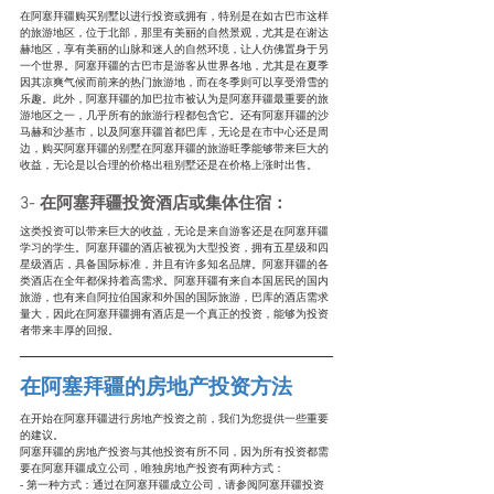
在阿塞拜疆购买别墅以进行投资或拥有，特别是在如古巴市这样
的旅游地区，位于北部，那里有美丽的自然景观，尤其是在谢达
赫地区，享有美丽的山脉和迷人的自然环境，让人仿佛置身于另
一个世界。阿塞拜疆的古巴市是游客从世界各地，尤其是在夏季
因其凉爽气候而前来的热门旅游地，而在冬季则可以享受滑雪的
乐趣。此外，阿塞拜疆的加巴拉市被认为是阿塞拜疆最重要的旅
游地区之一，几乎所有的旅游行程都包含它。还有阿塞拜疆的沙
马赫和沙基市，以及阿塞拜疆首都巴库，无论是在市中心还是周
边，购买阿塞拜疆的别墅在阿塞拜疆的旅游旺季能够带来巨大的
收益，无论是以合理的价格出租别墅还是在价格上涨时出售。
3- 在阿塞拜疆投资酒店或集体住宿：
这类投资可以带来巨大的收益，无论是来自游客还是在阿塞拜疆
学习的学生。阿塞拜疆的酒店被视为大型投资，拥有五星级和四
星级酒店，具备国际标准，并且有许多知名品牌。阿塞拜疆的各
类酒店在全年都保持着高需求。阿塞拜疆有来自本国居民的国内
旅游，也有来自阿拉伯国家和外国的国际旅游，巴库的酒店需求
量大，因此在阿塞拜疆拥有酒店是一个真正的投资，能够为投资
者带来丰厚的回报。
在阿塞拜疆的房地产投资方法
在开始在阿塞拜疆进行房地产投资之前，我们为您提供一些重要
的建议。
阿塞拜疆的房地产投资与其他投资有所不同，因为所有投资都需
要在阿塞拜疆成立公司，唯独房地产投资有两种方式：
- 第一种方式：通过在阿塞拜疆成立公司，请参阅阿塞拜疆投资