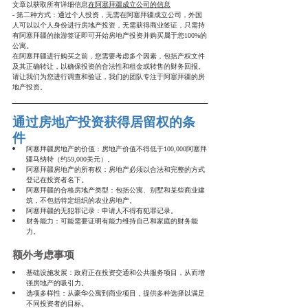
文章以获取所有详细信息
在阿塞拜疆成立公司的信息
- 第二种方式：通过个人投资，无需在阿塞拜疆成立公司，外国
人可以以个人身份进行房地产投资，无需获得商业签证，只需持
有阿塞拜疆的旅游签证即可开始房地产投资并购买属于您100%的
公寓。
在阿塞拜疆进行购买之前，您需要考虑多个因素，包括产权文件
及其正确转让，以确保投资的合法性和租金或转售的财务回报。
请让我们为您进行调查和验证，我们的团队专注于阿塞拜疆的房
地产投资。
通过房地产投资获得居留权的条
件
阿塞拜疆房地产的价值：房地产价值不得低于100,000阿塞拜
疆马纳特（约59,000美元）。
阿塞拜疆房地产的所有权：房地产必须以合法和完整的方式
登记在投资者名下。
阿塞拜疆的合格房地产类型：包括公寓、别墅和某些商业建
筑，不包括特定组织的农业房地产。
阿塞拜疆的无犯罪记录：申请人不得有犯罪记录。
财务能力：可能需要证明有能力维持自己和家庭的财务能
力。
额外考虑事项
基础设施发展：政府正在投资交通和公共服务项目，从而增
强房地产的吸引力。
选项多样性：从豪华公寓到商业项目，提供多种选择以满足
不同投资者的目标。