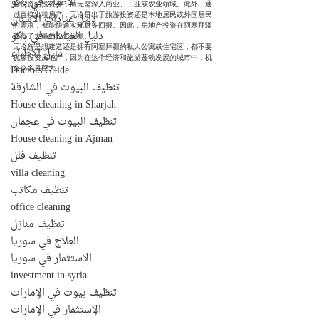
الأطباء في باكو
全投资的投资者，而无需深入商业、工业或农业领域。此外，通
过直接出租房产，无论是出于旅游投资还是本地居民或外国居民
دليل عيادات الأسنان
的需求，都能快速实现财务回报。因此，房地产投资在阿塞拜疆
دليل العيادات في باكو
获得了大量的投资份额。
无论您是想建造还是拥有阿塞拜疆的私人公寓或住宅区，都不要
دليل الأطباء
犹豫投资房地产，因为在这个经济和旅游蓬勃发展的城市中，机
Doctors Guide
会众多且巨大。
تنظيف البيوت في الشارقة
House cleaning in Sharjah
تنظيف البيوت في عجمان
House cleaning in Ajman
تنظيف فلل
villa cleaning
تنظيف مكاتب
office cleaning
تنظيف منازل
العلاج في سوريا
الاستثمار في سوريا
investment in syria
تنظيف بيوت في الإمارات
الإستثمار في الإمارات