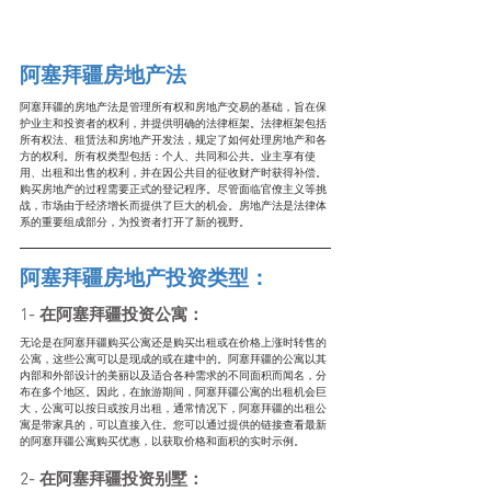
阿塞拜疆房地产法
阿塞拜疆的房地产法是管理所有权和房地产交易的基础，旨在保
护业主和投资者的权利，并提供明确的法律框架。法律框架包括
所有权法、租赁法和房地产开发法，规定了如何处理房地产和各
方的权利。所有权类型包括：个人、共同和公共。业主享有使
用、出租和出售的权利，并在因公共目的征收财产时获得补偿。
购买房地产的过程需要正式的登记程序。尽管面临官僚主义等挑
战，市场由于经济增长而提供了巨大的机会。房地产法是法律体
系的重要组成部分，为投资者打开了新的视野。
阿塞拜疆房地产投资类型：
1- 在阿塞拜疆投资公寓：
无论是在阿塞拜疆购买公寓还是购买出租或在价格上涨时转售的
公寓，这些公寓可以是现成的或在建中的。阿塞拜疆的公寓以其
内部和外部设计的美丽以及适合各种需求的不同面积而闻名，分
布在多个地区。因此，在旅游期间，阿塞拜疆公寓的出租机会巨
大，公寓可以按日或按月出租，通常情况下，阿塞拜疆的出租公
寓是带家具的，可以直接入住。您可以通过提供的链接查看最新
的阿塞拜疆公寓购买优惠，以获取价格和面积的实时示例。
2- 在阿塞拜疆投资别墅：