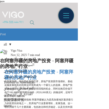
json
+994 555 444 911
Post
all
Vigo Visa
all
Nov 12, 2025
7 min read
在阿塞拜疆的房地产投资 - 阿塞拜疆
الاستثمار في أذربيجان
的房地产行业
السياحة في أذربيجان
在阿塞拜疆的房地产投资 - 阿塞拜
تأشيرة أذربيجان
疆的房地产行业
الجامعات في أذربيجان
Tourism in Azerbaijan
在阿塞拜疆，特别是在首都巴库，房地产投资因市场增长、基础
设施发展和良好的商业环境而成为一个吸引人的选择。房地产投
الدراسة في أذربيجان
资提供通过租赁或资本增值获得回报的机会，同时在购买价值不
低于100,000阿塞拜疆马纳特（约59,000美元）的物业时，还有可
الفنادق في أذربيجان
能获得临时居留权。
投資亞塞拜然
阿塞拜疆房地产投资指南 阿塞拜疆被认为是高加索地区最具吸引
力的投资目的地之一，其房地产行业显著增长，发展迅速。这一
invest
增长归因于几个主要因素，包括政治和经济稳定，以及支持外国