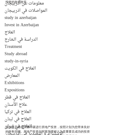
معلومات عن أذربيجان
投资的政府政策。
المواصلات في اذربيجان
study in azerbaijan
Invest in Azerbaijan
العلاج
الدراسة في الخارج
Treatment
Study abroad
study-in-syria
العلاج في الكويت
المعارض
Exhibitions
Expositions
العلاج في قطر
علاج الأسنان
العلاج في تركيا
العلاج في لبنان
العلاج في إيران
现在就开始在阿塞拜疆进行房地产投资，按照计划为您带来良好
的财务回报。房地产投资在阿塞拜疆被认为是重要且成功的投资
الإستيراد و التصدير في أذربيجان