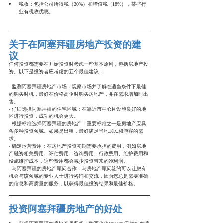
税收：包括公司所得税（20%）和增值税（18%），某些行
业有税收优惠。
关于在阿塞拜疆房地产投资的建
议
任何投资都需要在开始投资时考虑一些基本原则，包括房地产投
资。以下是投资者应考虑的五个最佳建议：
- 监测阿塞拜疆房地产市场：观察市场并了解在适当条件下最佳
的购买时机，最好在价格高企时购买房地产，并在需求增加时出
售。
- 仔细选择阿塞拜疆的住宅区域：在靠近市中心且设施良好的地
区进行投资，成功的机会更大。
- 根据标准选择阿塞拜疆的房地产：重要标准之一是房地产应具
备多种投资领域。如果是出租，最好满足当地居民和游客的需
求。
- 确定运营费用：在房地产投资初期需要承担的费用，例如房地
产融资相关费用、评估费用、咨询费用、行政费用、维护费用和
设施维护成本，这些费用都会减少投资带来的净利润。
- 与阿塞拜疆的房地产顾问合作：与房地产顾问签约可以让您有
机会与该领域的专业人士进行咨询和交流，因为您总是需要准确
的信息和高质量的服务，以获得最佳投资结果和最佳价格。
投资阿塞拜疆房地产的好处