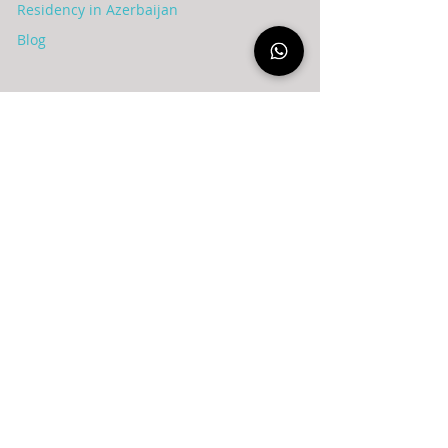
Residency in Azerbaijan
Blog
عن الشركة
Syria
Azerbaijan
Privacy policy
Terms of Use
Our team
Success Partners
Personas & Disclosure
AI Policy
Company formation
Contact us