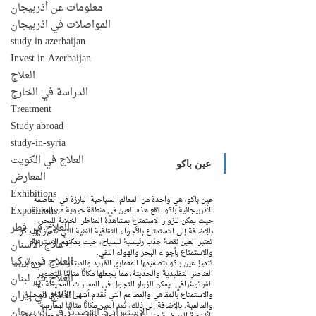
معلومات عن أذربيجان
المواصلات في اذربيجان
study in azerbaijan
Invest in Azerbaijan
العلاج
الدراسة في الخارج
Treatment
Study abroad
study-in-syria
العلاج في الكويت
عين باكو
المعارض
Exhibitions
عين باكو، هي واحدة من المعالم السياحية البارزة في العاصمة 
Expositions
الأذربيجانية باكو. تقع هذه العين في منطقة حيوية من المدينة، 
حيث يمكن للزوار الاستمتاع بمشاهدة المناظر الخلابة للبحر، 
العلاج في قطر
بالإضافة إلى الاستمتاع بالأجواء الثقافية الغنية التي تتميز بها باكو. 
علاج الأسنان
تعتبر العين نقطة جذب رئيسية للسياح، حيث يمكنهم الاسترخاء 
والاستمتاع بأجواء البحر والهواء النقي.
العلاج في تركيا
تتميز عين باكو بتصميمها المعماري الفريد والمبتكر، حيث تجمع بين 
العناصر التقليدية والحديثة، مما يجعلها مكانًا مثاليًا للتصوير 
العلاج في لبنان
الفوتوغرافي. يمكن للزوار التجول في المسارات المحيطة بها، 
العلاج في إيران
والاستمتاع بالمقاهي والمطاعم التي تقدم أشهى الأطباق المحلية 
والعالمية. بالإضافة إلى ذلك، تُعد العين مكانًا مثاليًا لممارسة 
الإستيراد و التصدير في أذربيجان