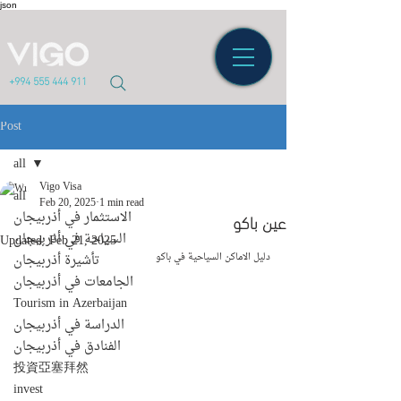
json
+994 555 444 911
Post
all
Vigo Visa
all
Feb 20, 2025
1 min read
عين باكو
الاستثمار في أذربيجان
السياحة في أذربيجان
Updated:
Feb 21, 2025
دليل الاماكن السياحية في باكو 
تأشيرة أذربيجان
الجامعات في أذربيجان
Tourism in Azerbaijan
الدراسة في أذربيجان
الفنادق في أذربيجان
投資亞塞拜然
invest