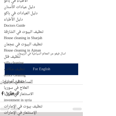
الأطباء في باكو
دليل عيادات الأسنان
دليل العيادات في باكو
دليل الأطباء
Doctors Guide
تنظيف البيوت في الشارقة
House cleaning in Sharjah
تنظيف البيوت في عجمان
House cleaning in Ajman
اسال فيغو عن المعالم السياحية في اذربيجان
تنظيف فلل
villa cleaning
تنظيف مكاتب
For English
office cleaning
تنظيف منازل
السياحة في أذربيجان
العلاج في سوريا
الاستثمار في سوريا
investment in syria
تنظيف بيوت في الإمارات
الإستثمار في الإمارات