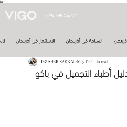
json
+994 555 444 911
ذربيجان
السياحة في أذربيجان
الاستثمار في أذربيجان
all
投資亞塞
2 min read
May 11
الفنادق في أذربيجان
DrZAHER SAKKAL
الدراسة في أذربيجان
يل أطباء التجميل في باكو
Inve
study in azerbaijan
المواصلات في اذربيجان
العلاج في الكويت
study-in-syria
Study abroad