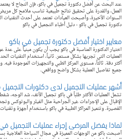
عند البحث عن أفضل دكتورة تجميل في باكو، فإن النجاح لا يعتمد 
العمل، والقدرة على تحقيق نتائج طبيعية تناسب ملامح كل مريض. 
السنوات الأخيرة، وأصبحت العيادات تعتمد على أحدث التقنيات ال
دكتورة تجميل في باكو - دليل أطباء التجميل في باكو
معايير اختيار أفضل دكتورة تجميل في باكو
اختيار الدكتورة المناسبة في باكو يجب أن يكون مبنياً على عدة عو
العمليات التي تجريها بشكل مستمر. ثانياً، استخدام التقنيات الحد
أكثر دقة. ثالثاً، مستوى المركز الطبي والتجهيزات الموجودة فيه. 
جميع تفاصيل العملية بشكل واضح وواقعي.
أشهر عمليات التجميل لدى دكتورات التجميل 
تشمل العمليات الأكثر طلباً في باكو تجميل الأنف، شد الوجه، شفط
الإقبال على الإجراءات غير الجراحية مثل الفيلر والبوتوكس وتجدي
القصيرة. وتتميز المراكز الطبية في باكو باستخدام أجهزة وتقنيات
لماذا يفضل المرضى إجراء عمليات التجميل في 
أصبحت باكو من الوجهات المميزة في مجال السياحة العلاجية بسبب ا