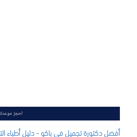
احجز موعدك 
أفضل دكتورة تجميل في باكو - دليل أطباء ال