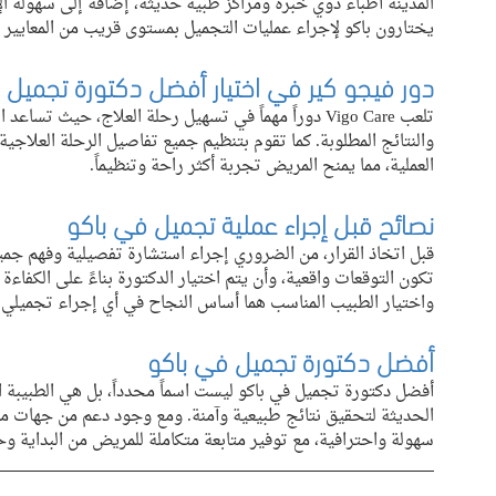
المدينة أطباء ذوي خبرة ومراكز طبية حديثة، إضافة إلى سهولة الإ
يختارون باكو لإجراء عمليات التجميل بمستوى قريب من المعايير ا
دور فيجو كير في اختيار أفضل دكتورة تجميل 
تلعب Vigo Care دوراً مهماً في تسهيل رحلة العلاج، حيث
والنتائج المطلوبة. كما تقوم بتنظيم جميع تفاصيل الرحلة العلاجية،
العملية، مما يمنح المريض تجربة أكثر راحة وتنظيماً.
نصائح قبل إجراء عملية تجميل في باكو
قبل اتخاذ القرار، من الضروري إجراء استشارة تفصيلية وفهم جميع 
تكون التوقعات واقعية، وأن يتم اختيار الدكتورة بناءً على الكفا
واختيار الطبيب المناسب هما أساس النجاح في أي إجراء تجميلي.
أفضل دكتورة تجميل في باكو
أفضل دكتورة تجميل في باكو ليست اسماً محدداً، بل هي الطبيبة ال
الحديثة لتحقيق نتائج طبيعية وآمنة. ومع وجود دعم من جهات 
سهولة واحترافية، مع توفير متابعة متكاملة للمريض من البداية و