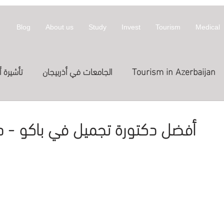
Blog
About us
Study
Invest
Tourism
Medical
Tourism in Azerbaijan
الجامعات في أذربيجان
تأشيرة أ
معلومات عن أذربيجان
invest
拜然
أفضل دكتورة تجميل في باكو - دل
Treatme
الدراسة في الخارج
العلاج
st in Azerbaijan
اج في قطر
Expositions
Exhibitions
المعارض