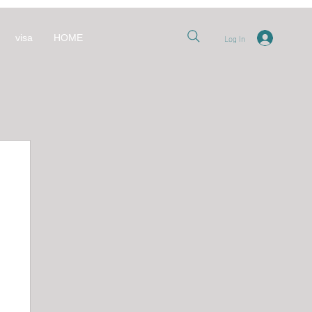
Log In
visa
HOME
nt
العل