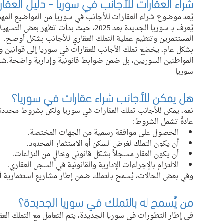
شراء العقارات للأجانب في سوريا - دليل العقا
يُعد موضوع شراء العقارات للأجانب في سوريا من المواضيع المهمة
يُعرف بـ سوريا الجديدة بعد 2025، حيث بدأت
المستثمرين وتنظيم عملية التملك العقاري للأجانب بشكل أوضح.
بشكل عام، يخضع تملك الأجانب للعقارات في سوريا إلى قوانين 
المواطنين السوريين، بل ضمن ضوابط قانونية وإدارية واضحة.شراء
سوريا 
هل يمكن للأجانب شراء عقارات في سوريا؟
نعم، يمكن للأجانب تملك العقارات في سوريا ولكن بشروط محددة
عادةً تشمل الشروط:
الحصول على موافقة رسمية من الجهات المختصة.
أن يكون التملك لغرض السكن أو الاستثمار المحدود.
أن يكون العقار مسجلاً بشكل قانوني وخالٍ من النزاعات.
الالتزام بالإجراءات الإدارية والقانونية في السجل العقاري.
وفي بعض الحالات، يُسمح بالتملك ضمن إطار مشاريع استثمارية
من يُسمح له بالتملك في سوريا الجديدة؟
في إطار التطورات في سوريا الجديدة، يتم التعامل مع التملك الع