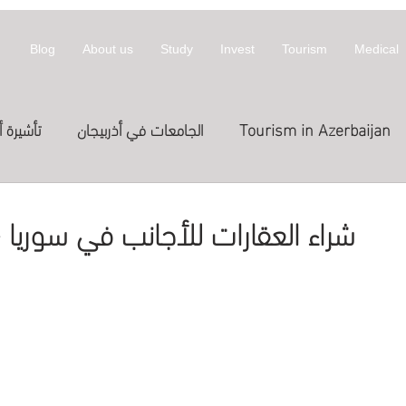
Blog
About us
Study
Invest
Tourism
Medical
Tourism in Azerbaijan
الجامعات في أذربيجان
تأشيرة أ
معلومات عن أذربيجان
invest
拜然
شراء العقارات للأجانب في سوريا 
Treatme
الدراسة في الخارج
العلاج
st in Azerbaijan
اج في قطر
Expositions
Exhibitions
المعارض