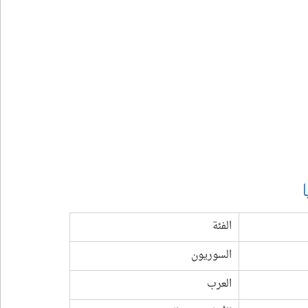
الفئة
السوريون
العرب