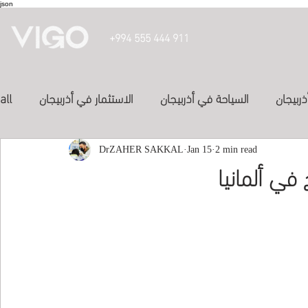
json
+994 555 444 911
ذربيجان
السياحة في أذربيجان
الاستثمار في أذربيجان
all
投資亞塞
2 min read
Jan 15
الفنادق في أذربيجان
DrZAHER SAKKAL
الدراسة في أذربيجان
في ألمانيا
Inve
study in azerbaijan
المواصلات في اذربيجان
العلاج في الكويت
study-in-syria
Study abroad