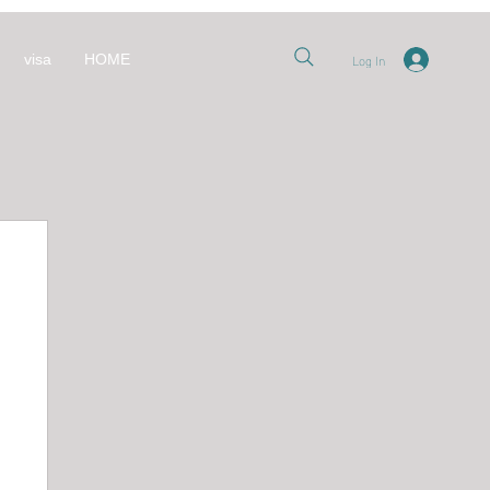
Log In
visa
HOME
nt
العل