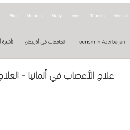
Blog
About us
Study
Invest
Tourism
Medical
Tourism in Azerbaijan
الجامعات في أذربيجان
تأشيرة أ
معلومات عن أذربيجان
invest
拜然
علاج الأعصاب في ألمانيا - العلاج 
Treatme
الدراسة في الخارج
العلاج
st in Azerbaijan
اج في قطر
Expositions
Exhibitions
المعارض