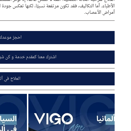
الأطباء. أما التكاليف، فقد تكون مرتفعة نسبيًا، لكنها تعكس جودة 
أمراض الأعصاب.
احجز موعدك 
اشترك معنا كمقدم خدمة و كن شري
العلاج في ألم