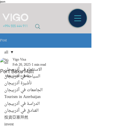
json
+994 555 444 911
Post
all
Vigo Visa
all
Feb 20, 2025
1 min read
Port Baku Mall
الاستثمار في أذربيجان
السياحة في أذربيجان
Malls Guide in Baku
تأشيرة أذربيجان
الجامعات في أذربيجان
Tourism in Azerbaijan
الدراسة في أذربيجان
الفنادق في أذربيجان
投資亞塞拜然
invest