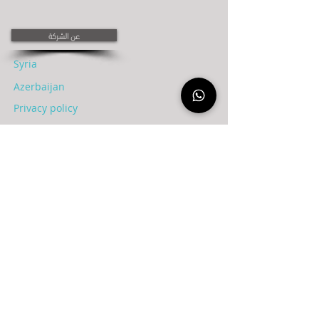
عن الشركة
Syria
Azerbaijan
Privacy policy
Terms of Use
Our team
Success Partners
Personas & Disclosure
AI Policy
Company formation
Contact us
Map