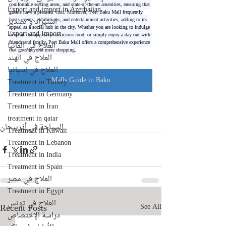
comfortable seating areas, and state-of-the-art amenities, ensuring that 
Export and import in Azerbaijan
guests have a pleasant visit. Moreover, Port Baku Mall frequently 
hosts events, exhibitions, and entertainment activities, adding to its 
استيراد و تصدير
appeal as a social hub in the city. Whether you are looking to indulge 
Export and Import
in retail therapy, savor delicious food, or simply enjoy a day out with 
friends and family, Port Baku Mall offers a comprehensive experience 
العلاج في ألمانيا
that goes beyond mere shopping.
العلاج في الهند
العلاج في إسبانيا
Malls Guide in Baku
Treatment in Turkey
Treatment in Germany
Treatment in Iran
treatment in qatar
السياحة في أذربيجان
Treatment in Kuwait
Treatment in Lebanon
Treatment in India
Treatment in Spain
العلاج في مصر
Treatment in Egypt
العلاج في تونس
Recent Posts
See All
دراسة الإختصاص