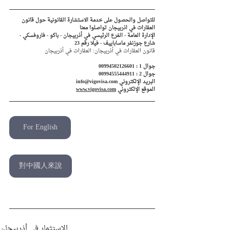
للتواصل والحصول على خدمة الاستشارة القانونية حول قانون 
العقارات في اذربيجان تواصلوا معنا
الإدارة العامة - الفرع الرئيسي في أذربيجان - باكو - فاروفسكي - 
شارع جوزنفر ماساباييف - فيلا رقم 23
قانون العقارات في أذربيجان: العقارات في أذربيجان
جوال 1 : 00994502126601
جوال 2 : 00994555444911
البريد الإلكتروني info@vigovisa.com
الموقع الإلكتروني 
www.vigovisa.com
For English
English
對中國人來說
Русский
الاستثمار في أذربيجان