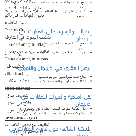
الأطباء في باكو
دفع الرسوم وتقديم المستندات (جواز السفر، إثبات الملكية، 
دليل عيادات الأسنان
إلخ).
تسجيل العقار في السجل العقاري في اذربيجان واستلام شهادة 
دليل العيادات في باكو
الملكية.
دليل الأطباء
الضرائب والرسوم على العقارات في 
Doctors Guide
أذربيجان
تنظيف البيوت في الشارقة
House cleaning in Sharjah
يدفع المشتري رسوم تسجيل العقار (نسبة مئوية من قيمة 
العقار).
تنظيف البيوت في عجمان
ضرائب سنوية على العقارات تختلف حسب نوعها وقيمتها.
House cleaning in Ajman
الرهن العقاري في اذربيجان والتمويل
تنظيف فلل
villa cleaning
متاح فقط للمواطنيين عبر بنوك محلية.
تنظيف مكاتب
يتطلب دفعة أولى وتقديم ضمانات مالية.
office cleaning
نقل الملكية والميراث للعقارات في 
تنظيف منازل
اذربيجان
العلاج في سوريا
نقل الملكية يتم عبر السجل العقاري في اذربيجان.
الاستثمار في سوريا
العقارات قابلة للوراثة بحسب القانون الأذربيجاني.
investment in syria
تنظيف بيوت في الإمارات
الأسئلة الشائعة حول قانون العقارات في 
الإستثمار في الإمارات
أذربيجان