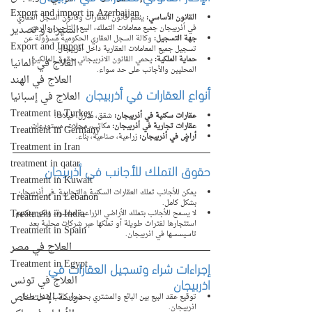
Export and import in Azerbaijan
القانون الأساسي:
 ينظم قانون العقارات وقانون السجل العقاري 
استيراد و تصدير
في أذربيجان جميع معاملات التملك، البيع، التأجير، والرهن.
جهة التسجيل:
 وكالة السجل العقاري الحكومية مسؤولة عن 
Export and Import
تسجيل جميع المعاملات العقارية داخل اذربيجان.
حماية الملكية:
 يحمي القانون الاذربيجاني حقوق المالكين 
العلاج في ألمانيا
المحليين والأجانب على حد سواء.
العلاج في الهند
أنواع العقارات في أذربيجان
العلاج في إسبانيا
Treatment in Turkey
عقارات سكنية في أذربيجان:
 شقق، منازل، فيلات.
عقارات تجارية في أذربيجان:
 مكاتب، محلات، مستودعات.
Treatment in Germany
أراضٍ في أذربيجان:
 زراعية، صناعية، بناء.
Treatment in Iran
treatment in qatar
حقوق التملك للأجانب في أذربيجان
Treatment in Kuwait
يمكن للأجانب تملك العقارات السكنية والتجارية  في أذربيجان 
Treatment in Lebanon
بشكل كامل.
Treatment in India
لا يسمح للأجانب بتملك الأراضي الزراعية مباشرة، ولكن يمكنهم 
استئجارها لفترات طويلة أو تملكها عبر شركات محلية بعد 
Treatment in Spain
تاسيسسها في اذربيجان.
العلاج في مصر
Treatment in Egypt
إجراءات شراء وتسجيل العقارات في 
العلاج في تونس
اذربيجان
دراسة الإختصاص
توقيع عقد البيع بين البائع والمشتري بحضور كاتب عدل داخل 
اذربيجان.