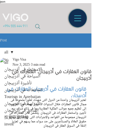
json
+994 555 444 911
Post
all
Vigo Visa
all
Nov 3, 2025
3 min read
قانون العقارات في أذربيجان: العقارات في
الاستثمار في أذربيجان
أذربيجان
السياحة في أذربيجان
تأشيرة أذربيجان
قانون العقارات في أذربيجان: العقارات في 
الجامعات في أذربيجان
أذربيجان
Tourism in Azerbaijan
تعتبر أذربيجان واحدة من الدول التي شهدت تطوراً ملحوظاً في 
الدراسة في أذربيجان
مجال قانون العقارات خلال السنوات الأخيرة. يهدف هذا القانون 
إلى تنظيم جميع جوانب الملكية العقارية، بما في ذلك شراء، بيع، 
الفنادق في أذربيجان
تأجير، واستثمار العقارات في اذربيجان. يتضمن قانن العقارات في 
投資亞塞拜然
اذربيجان مجموعة من القواعد والإجراءات التي تهدف إلى حماية 
حقوق الملاك والمستأجرين على حد سواء، مما يسهم في تعزيز 
invest
الثقة في السوق العقار في اذربيجان