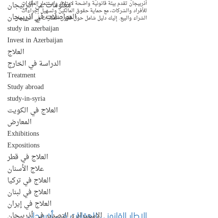
أذربيجان تقدم بيئة قانونية واضحة لامتلاك واستثمار العقارات 
معلومات عن أذربيجان
للأفراد والشركات، مع حماية حقوق المالكين وتسهيل إجراءات 
المواصلات في اذربيجان
الشراء والبيع. إليك دليل شامل حول قانون العقارات في أذربيجان.
study in azerbaijan
Invest in Azerbaijan
العلاج
الدراسة في الخارج
Treatment
Study abroad
study-in-syria
العلاج في الكويت
المعارض
Exhibitions
Expositions
العلاج في قطر
علاج الأسنان
العلاج في تركيا
العلاج في لبنان
العلاج في إيران
الإطار القانوني للعقارات في أذربيجان
الإستيراد و التصدير في أذربيجان