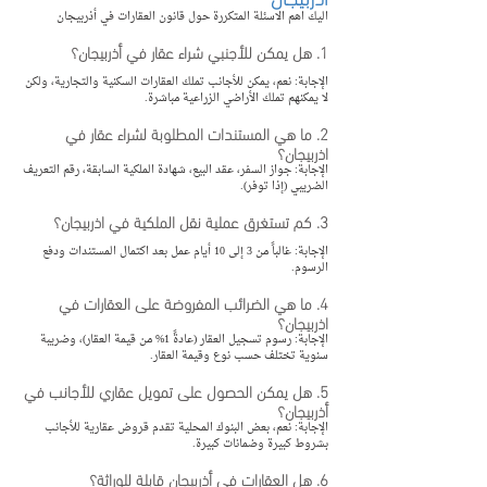
اليك اهم الاسئلة المتكررة حول قانون العقارات في أذربيجان 
1. هل يمكن للأجنبي شراء عقار في أذربيجان؟
الإجابة: نعم، يمكن للأجانب تملك العقارات السكنية والتجارية، ولكن 
لا يمكنهم تملك الأراضي الزراعية مباشرة.
2. ما هي المستندات المطلوبة لشراء عقار في 
اذربيجان؟
الإجابة: جواز السفر، عقد البيع، شهادة الملكية السابقة، رقم التعريف 
الضريبي (إذا توفر).
3. كم تستغرق عملية نقل الملكية في اذربيجان؟
الإجابة: غالباً من 3 إلى 10 أيام عمل بعد اكتمال المستندات ودفع 
الرسوم.
4. ما هي الضرائب المفروضة على العقارات في 
اذربيجان؟
الإجابة: رسوم تسجيل العقار (عادةً 1% من قيمة العقار)، وضريبة 
سنوية تختلف حسب نوع وقيمة العقار.
5. هل يمكن الحصول على تمويل عقاري للأجانب في 
أذربيجان؟
الإجابة: نعم، بعض البنوك المحلية تقدم قروض عقارية للأجانب 
بشروط كبيرة وضمانات كبيرة.
6. هل العقارات في أذربيجان قابلة للوراثة؟