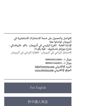
للتواصل والحصول على خدمة الاستشارات الاستثمارية في 
اذربيجان تواصلوا معنا
الإدارة العامة - الفرع الرئيسي في أذربيجان - باكو - فاروفسكي - 
شارع جوزنفر ماساباييف - فيلا رقم 23
الاستثمار الزراعي في أذربيجان - القطاع الزراعي في أذربيجان
جوال 1 : 00994502126601
جوال 2 : 00994555444911
البريد الإلكتروني 
info@vigovisa.com
الموقع الإلكتروني 
www.vigovisa.com
For English
對中國人來說