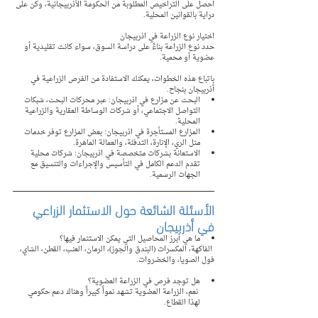
احصل على التراخيص المطلوبة من الحكومة الأذربيجانية، وكن على 
دراية بالقوانين المحلية.
اختيار نوع الزراعة في اذربيجان 
حدد نوع الزراعة بناءً على دراسة السوق، سواء كانت تقليدية أو 
عضوية أو محمية.
باتباع هذه الخطوات، يمكنك الاستفادة من الفرص الزراعية في 
أذربيجان بنجاح.
البحث عن مزارع في اذربيجان: عبر محركات البحث، شبكات 
التواصل الاجتماعي، أو شركات الوساطة العقارية والزراعية 
المحلية.
المزارع المستأجرة في اذربيجان: بعض المزارع توفر خدمات 
مثل الري، الإنارة، التدفئة، والعمالة الماهرة.
الاستعانة بشركات متخصصة في اذربيجان: شركات محلية 
تقدم الدعم الكامل في التأسيس والإجراءات والتنسيق مع 
الجهات الرسمية.
الأسئلة الشائعة حول الاستثمار الزراعي 
في أذربيجان
ما هي أبرز المحاصيل التي يمكن الاستثمار فيها؟
 الفاكهة، المكسرات (البندق والجوز)، الرمان، العنب، القطن، الشاي، 
فول الصويا، والخضروات.
هل توجد فرص في الزراعة العضوية؟
 نعم، الزراعة العضوية تشهد نمواً كبيراً وهناك دعم حكومي 
لهذا القطاع.