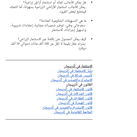
هل يمكن للأجانب تملك أو استئجار أراضٍ زراعية؟
 يمكن للأجانب استئجار الأراضي الزراعية بسهولة، أما التملك 
فيخضع لبعض القيود.
ما هي التسهيلات الحكومية المتاحة؟
 دعم مالي وفني، توفير شجيرات مجانية، إعفاءات ضريبية، 
وتسهيل إجراءات الاستثمار.
كيف يمكن الحصول على إقامة عبر الاستثمار الزراعي؟
 بشراء عقار بقيمة لا تقل عن 100 ألف مانات (حوالي 59 ألف 
دولار).
الاستثمار في أذربيجان
دليل الاستثمار في أذربيجان
تأسيس شركة في أذربيجان
الاستيراد والتصدير في أذربيجان
القانون في أذربيجان
قانون الاستثمار في أذربيجان
قانون الشركات في أذربيجان
قانون العقارات في أذربيجان
قانون الهجرة في أذربيجان
قانون الاستيراد والتصدير في أذربيجان
المتابعة القانونية في أذربيجان