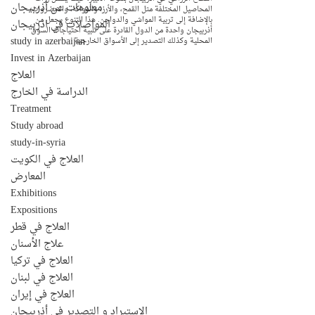
معلومات عن أذربيجان
المحاصيل المختلفة مثل القمح، والأرز، والفواكه، والخضروات، 
بالإضافة إلى تربية المواشي والدواجن. هذا التنوع يجعل من 
المواصلات في اذربيجان
أذربيجان واحدة من الدول القادرة على تلبية احتياجات السوق 
study in azerbaijan
المحلية وكذلك التصدير إلى الأسواق الخارجية
Invest in Azerbaijan
العلاج
الدراسة في الخارج
Treatment
Study abroad
study-in-syria
العلاج في الكويت
المعارض
Exhibitions
Expositions
العلاج في قطر
علاج الأسنان
العلاج في تركيا
العلاج في لبنان
العلاج في إيران
الإستيراد و التصدير في أذربيجان