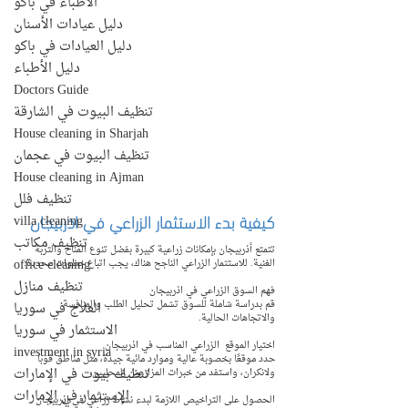
الأطباء في باكو
دليل عيادات الأسنان
دليل العيادات في باكو
دليل الأطباء
Doctors Guide
تنظيف البيوت في الشارقة
House cleaning in Sharjah
تنظيف البيوت في عجمان
House cleaning in Ajman
تنظيف فلل
كيفية بدء الاستثمار الزراعي في اذربيجان
villa cleaning
تنظيف مكاتب
تتمتع أذربيجان بإمكانات زراعية كبيرة بفضل تنوع المناخ والتربة 
office cleaning
الغنية. للاستثمار الزراعي الناجح هناك، يجب اتباع خطوات محددة:
تنظيف منازل
فهم السوق الزراعي في اذربيجان
قم بدراسة شاملة للسوق تشمل تحليل الطلب والمنافسة 
العلاج في سوريا
والاتجاهات الحالية.
الاستثمار في سوريا
اختيار الموقع  الزراعي المناسب في اذربيجان
investment in syria
حدد موقعًا بخصوبة عالية وموارد مائية جيدة، مثل مناطق قوبا 
تنظيف بيوت في الإمارات
ولانكران، واستفد من خبرات المزارعين المحليين.
الإستثمار في الإمارات
الحصول على التراخيص اللازمة لبدء نشاط زراعي في اذربيجان