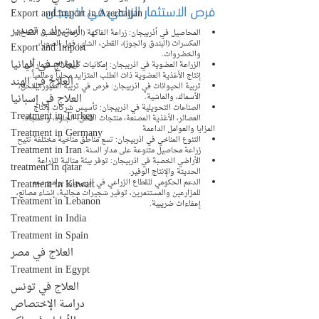
فرص الاستثمار الزراعي في اذربيجان
Export and import in Azerbaijan
استيراد و تصدير
المحاصيل في أذربيجان: زراعة الفاكهة (الرمان، العنب، التفاح)، 
المكسرات (البندق والجوز)، القطن، الشاي، فول الصويا، 
Export and Import
والخضروات.
العلاج في ألمانيا
الزراعة العضوية في اذربيجان: إمكانيات كبيرة للاستثمار في 
إنتاج الأغذية العضوية ذات الطلب المتزايد محلياً وعالمياً.
العلاج في الهند
تربية الحيوانات في اذربيجان: فرص في تربية الطيور، النحل، 
العلاج في إسبانيا
الأسماك، والماشية.
الصناعات التحويلية في اذربيجان: تأسيس شركات لإنتاج 
Treatment in Turkey
العصائر، الأغذية المصنعة، منتجات القطن، الجلود، والسجاد.
المزايا والعوامل الداعمة
Treatment in Germany
التنوع المناخي في اذربيجان: تسع مناطق مناخية مختلفة تتيح 
Treatment in Iran
زراعة محاصيل متنوعة على مدار السنة.
الأراضي الخصبة في اذربيجان: توفر بيئة مثالية للزراعة 
treatment in qatar
الحديثة والإنتاج الوفير.
Treatment in Kuwait
الدعم الحكومي للقطاع الزراعي في اذربيجان: برامج دعم 
للمزارعين والمستثمرين، توفير شجيرات مجانية، إنشاء مصانع، 
Treatment in Lebanon
إعفاءات ضريبية.
Treatment in India
Treatment in Spain
العلاج في مصر
Treatment in Egypt
العلاج في تونس
دراسة الإختصاص