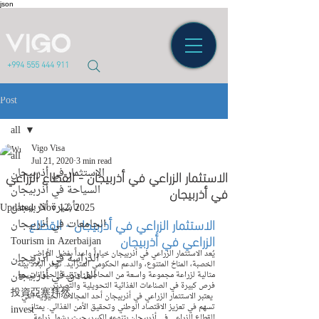
json
+994 555 444 911
Post
all
Vigo Visa
all
Jul 21, 2020
3 min read
الاستثمار في أذربيجان
الاستثمار الزراعي في أذربيجان - القطاع الزراعي
في أذربيجان
السياحة في أذربيجان
تأشيرة أذربيجان
Updated:
Nov 12, 2025
الاستثمار الزراعي في أذربيجان - القطاع 
الجامعات في أذربيجان
الزراعي في أذربيجان
Tourism in Azerbaijan
يُعد الاستثمار الزراعي في أذربيجان خياراً واعداً بفضل الأراضي 
الدراسة في أذربيجان
الخصبة، المناخ المتنوع، والدعم الحكومي المتزايد. توفر البلاد بيئة 
الفنادق في أذربيجان
مثالية لزراعة مجموعة واسعة من المحاصيل وتربية الحيوانات، مع 
فرص كبيرة في الصناعات الغذائية التحويلية والتصدير.
投資亞塞拜然
 يعتبر الاستثمار الزراعي في أذربيجان أحد المجالات الحيوية التي 
تسهم في تعزيز الاقتصاد الوطني وتحقيق الأمن الغذائي. يمتاز 
invest
القطاع الزراعي في أذربيجان بتنوعه الكبير، حيث يشمل زراعة 