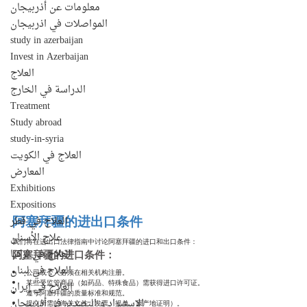
معلومات عن أذربيجان
المواصلات في اذربيجان
study in azerbaijan
Invest in Azerbaijan
العلاج
الدراسة في الخارج
Treatment
Study abroad
study-in-syria
العلاج في الكويت
المعارض
Exhibitions
Expositions
阿塞拜疆的进出口条件
العلاج في قطر
علاج الأسنان
我们将在进出口法律指南中讨论阿塞拜疆的进口和出口条件：
阿塞拜疆的进口条件：
العلاج في تركيا
العلاج في لبنان
公司或个人必须在相关机构注册。
某些受监管商品（如药品、特殊食品）需获得进口许可证。
العلاج في إيران
遵守阿塞拜疆的质量标准和规范。
الإستيراد و التصدير في أذربيجان
提交所需的海关文件（发票、提单、原产地证明）。