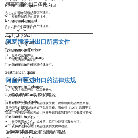
阿塞拜疆的出口条件：
Export and import in Azerbaijan
استيراد و تصدير
出口商必须在政府机构注册。
获得限制商品的必要批准。
Export and Import
遵守海关检查程序。
出具出口发票和原产地证明。
العلاج في ألمانيا
العلاج في الهند
阿塞拜疆进出口所需文件
العلاج في إسبانيا
Treatment in Turkey
详细商业发票。
提单或运输声明。
Treatment in Germany
商品的原产地证明。
Treatment in Iran
某些产品的许可证或特殊许可。
treatment in qatar
阿塞拜疆进出口的法律法规
Treatment in Kuwait
Treatment in Lebanon
以下是关于该法律的一些主要要点：
1. 海关程序 - 关税和税收
Treatment in India
Treatment in Spain
阿塞拜疆对大多数进口商品征收关税，税率根据商品类型而异。
某些商品在国际协议框架下免征关税。增值税（VAT）适用于某
العلاج في مصر
些进口到阿塞拜疆的商品。阿塞拜疆的进出口操作需要遵守特定
Treatment in Egypt
的海关程序，包括：
提交所需的文件，如发票、原产地证明和海关许可。
العلاج في تونس
支付对进口或出口商品征收的关税和税款。
2. 阿塞拜疆禁止和限制的商品
دراسة الإختصاص