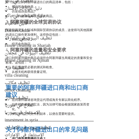
الأطباء في باكو
有一份禁止从阿塞拜疆进出口的商品清单，包括：
毒品和有毒物质。
دليل عيادات الأسنان
仿冒或伪造商品。
دليل العيادات في باكو
对公共健康或环境有害的商品。
3. 阿塞拜疆的全球贸易协议
دليل الأطباء
Doctors Guide
阿塞拜疆是多个区域和国际贸易协议的成员，这使得与其他国家
的进出口操作更加便利。这些协议包括：
تنظيف البيوت في الشارقة
自由贸易协议。
经济合作协议。
House cleaning in Sharjah
4. 阿塞拜疆的质量和安全要求
تنظيف البيوت في عجمان
进口到阿塞拜疆的商品必须符合阿塞拜疆当局规定的质量和安全
House cleaning in Ajman
标准。这包括：
تنظيف فلل
商品需接受必要的测试和检查。
从相关机构获得质量证明。
villa cleaning
تنظيف مكاتب
重要的阿塞拜疆进口商和出口商
office cleaning
建议
تنظيف منازل
在阿塞拜疆请咨询货运代理或海关专家以简化程序。
العلاج في سوريا
始终检查最新的立法，因为法律可能会根据国家政策而变
化。
الاستثمار في سوريا
保留所有正式文件的副本，以便在需要时提供。
investment in syria
تنظيف بيوت في الإمارات
关于阿塞拜疆进出口的常见问题
الإستثمار في الإمارات
进口商品需要哪些文件？