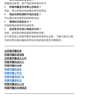
需要提供发票、原产地证明和海关许可。
阿塞拜疆是否有禁止的商品？
是的，禁止的商品包括毒品和仿冒商品。
我如何获取国际市场的信息？
可以通过相关政府机构获取信息。
预期的关税是多少？
关税因商品类型和价值而异。
政府是否对进口商提供支持？
是的，政府提供财政援助和税收优惠。
对于希望进入阿塞拜疆市场的投资者和企业家，了解与进出口相
关的法律法规以确保其商业活动的成功是至关重要的。
在阿塞拜疆投资
阿塞拜疆投资指南
在阿塞拜疆成立公司
阿塞拜疆的进出口
阿塞拜疆的法律
阿塞拜疆投资法
阿塞拜疆公司法
阿塞拜疆房地产法
阿塞拜疆移民法
阿塞拜疆进出口法
阿塞拜疆的法律跟进