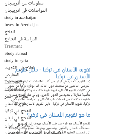
معلومات عن أذربيجان
المواصلات في اذربيجان
study in azerbaijan
Invest in Azerbaijan
العلاج
الدراسة في الخارج
Treatment
Study abroad
study-in-syria
تقويم الأسنان في تركيا - دليل تقويم 
العلاج في الكويت
الأسنان في تركيا
المعارض
Exhibitions
يُعد تقويم الأسنان في تركيا من أكثر العلاجات السنية طلبًا من قبل 
المرضى القادمين من مختلف دول العالم، لما توفره تركيا من تطور 
Expositions
في تقنيات تقويم الأسنان، خبرة طبية متقدمة، ونتائج فعالة بتكلفة 
مناسبة مقارنة بالعديد من الدول الأخرى. ويأتي هذا العلاج ضمن 
العلاج في قطر
منظومة متكاملة من خدمات طب الأسنان والسياحة العلاجية في 
علاج الأسنان
تركيا. تقويم الأسنان في تركيا - دليل تقويم الأسنان في تركيا
العلاج في تركيا
ما هو تقويم الأسنان في تركيا؟
العلاج في لبنان
تقويم الأسنان هو فرع من طب الأسنان يهدف إلى تصحيح 
العلاج في إيران
اصطفاف الأسنان والفكين، وتحسين وظيفة المضغ والنطق، إضافة 
الإستيراد و التصدير في أذربيجان
إلى تحسين المظهر الجمالي للابتسامة. ويُستخدم التقويم لعلاج 