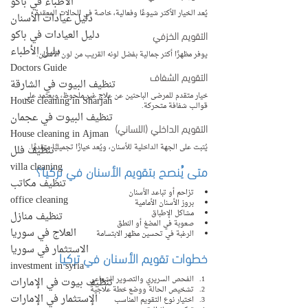
الأطباء في باكو
يُعد الخيار الأكثر شيوعًا وفعالية، خاصة في الحالات المعقدة.
دليل عيادات الأسنان
التقويم الخزفي
دليل العيادات في باكو
دليل الأطباء
يوفر مظهرًا أكثر جمالية بفضل لونه القريب من لون الأسنان.
Doctors Guide
التقويم الشفاف
تنظيف البيوت في الشارقة
خيار متقدم للمرضى الباحثين عن علاج غير ملحوظ، ويعتمد على 
House cleaning in Sharjah
قوالب شفافة متحركة.
تنظيف البيوت في عجمان
التقويم الداخلي (اللساني)
House cleaning in Ajman
يُثبت على الجهة الداخلية للأسنان، ويُعد خيارًا تجميليًا متقدمًا.
تنظيف فلل
villa cleaning
متى يُنصح بتقويم الأسنان في تركيا؟
تنظيف مكاتب
تزاحم أو تباعد الأسنان
office cleaning
بروز الأسنان الأمامية
مشاكل الإطباق
تنظيف منازل
صعوبة في المضغ أو النطق
العلاج في سوريا
الرغبة في تحسين مظهر الابتسامة
الاستثمار في سوريا
خطوات تقويم الأسنان في تركيا
investment in syria
الفحص السريري والتصوير الشعاعي
تنظيف بيوت في الإمارات
تشخيص الحالة ووضع خطة علاجية
الإستثمار في الإمارات
اختيار نوع التقويم المناسب