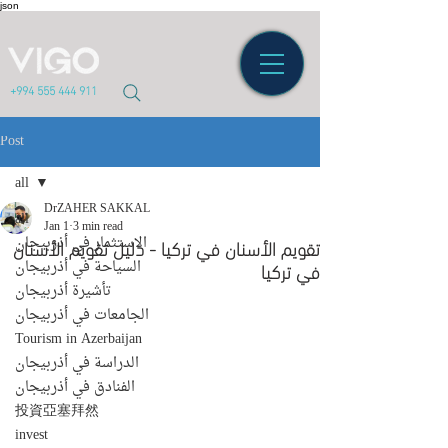
json
+994 555 444 911
Post
all
DrZAHER SAKKAL
all
Jan 1
3 min read
الاستثمار في أذربيجان
تقويم الأسنان في تركيا - دليل تقويم الأسنان
في تركيا
السياحة في أذربيجان
تأشيرة أذربيجان
الجامعات في أذربيجان
Tourism in Azerbaijan
الدراسة في أذربيجان
الفنادق في أذربيجان
投資亞塞拜然
invest