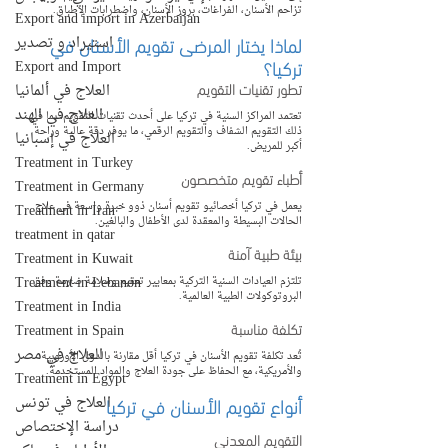
تزاحم الأسنان، الفراغات، بروز الأسنان، واضطرابات الإطباق.
Export and import in Azerbaijan
لماذا يختار المرضى تقويم الأسنان في 
استيراد و تصدير
تركيا؟
Export and Import
تطور تقنيات التقويم
العلاج في ألمانيا
العلاج في الهند
تعتمد المراكز السنية في تركيا على أحدث تقنيات التقويم، بما في 
ذلك التقويم الشفاف والتقويم الرقمي، ما يوفر دقة عالية وراحة 
العلاج في إسبانيا
أكبر للمريض.
Treatment in Turkey
أطباء تقويم متخصصون
Treatment in Germany
يعمل في تركيا أخصائيو تقويم أسنان ذوو خبرة واسعة في علاج 
Treatment in Iran
الحالات البسيطة والمعقدة لدى الأطفال والبالغين.
treatment in qatar
بيئة طبية آمنة
Treatment in Kuwait
Treatment in Lebanon
تلتزم العيادات السنية التركية بمعايير تعقيم وسلامة صارمة وفق 
البروتوكولات الطبية العالمية.
Treatment in India
تكلفة مناسبة
Treatment in Spain
العلاج في مصر
تُعد تكلفة تقويم الأسنان في تركيا أقل مقارنة بالدول الأوروبية 
والأمريكية، مع الحفاظ على جودة العلاج والمواد المستخدمة.
Treatment in Egypt
أنواع تقويم الأسنان في تركيا
العلاج في تونس
دراسة الإختصاص
التقويم المعدني