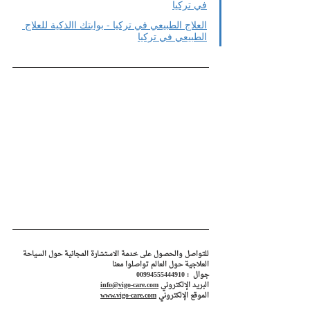
في تركيا
العلاج الطبيعي في تركيا - بوابتك االذكية للعلاج 
الطبيعي في تركيا
للتواصل والحصول على خدمة الاستشارة المجانية حول السياحة 
العلاجية حول العالم تواصلوا معنا
جوال  : 00994555444910
البريد الإلكتروني 
info@vigo-care.com
الموقع الإلكتروني 
www.vigo-care.com