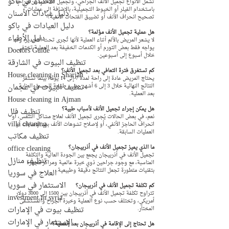
الأطباء في باكو
تشمل الأنواع تجميل الأنف الجراحي، وتجميل الأنف بدون جراحة 
باستخدام الفيلر أو الخيوط التجميلية، بالإضافة إلى عمليات 
دليل عيادات الأسنان
تصحيح انحراف الأنف أو تضييق الفتحات الأنفية.
دليل العيادات في باكو
هل عملية تجميل الأنف مؤلمة؟
دليل الأطباء
لا يشعر المريض بالألم أثناء العملية لأنها تُجرى تحت التخدير، وقد 
يواجه فقط بعض التورم أو الكدمات الخفيفة بعد العملية تختفي 
Doctors Guide
خلال أسبوع إلى أسبوعين.
تنظيف البيوت في الشارقة
كم تستغرق فترة التعافي بعد تجميل الأنف؟
House cleaning in Sharjah
يحتاج المريض عادة إلى راحة لمدة 7 إلى 14 يومًا، بينما تستقر 
تنظيف البيوت في عجمان
النتائج النهائية خلال 3 إلى 6 أشهر حسب طبيعة الجسم والعناية 
بعد العملية.
House cleaning in Ajman
هل يمكن إجراء تجميل الأنف لأسباب طبية؟
تنظيف فلل
نعم، في بعض الحالات يُجرى تجميل الأنف لعلاج مشاكل التنفس، أو 
villa cleaning
انحراف الحاجز الأنفي، أو لإصلاح تشوهات الأنف بعد الإصابات أو 
العمليات السابقة.
تنظيف مكاتب
office cleaning
ما الذي يميز تجميل الأنف في أذربيجان؟
تجميل الأنف في أذربيجان يجمع بين الجودة العالية والتكلفة 
تنظيف منازل
المناسبة، مع وجود جراحين ذوي خبرة عالمية ومراكز مجهزة 
بتقنيات متطورة تجعل النتائج دقيقة وطبيعية.
العلاج في سوريا
الاستثمار في سوريا
كم تكلفة تجميل الأنف في أذربيجان؟
تتراوح تكلفة تجميل الأنف في أذربيجان بين 1500 إلى 3000 دولار 
investment in syria
أمريكي، وتختلف حسب نوع العملية وخبرة الجراح والمستشفى 
تنظيف بيوت في الإمارات
المختار.
الإستثمار في الإمارات
هل تحتاج إلى الإقامة في أذربيجان بعد العملية؟