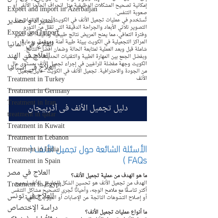
إمكانية تصحيح المشكلات الوظيفية مثل انحراف الحاجز الأنفي أو 
Export and import in Azerbaijan
صعوبة التنفس.
استيراد و تصدير
تُستخدم في عمليات تجميل الأنف في الكويت أحدث التقنيات مثل 
التصوير ثلاثي الأبعاد والجراحة الدقيقة التي تقلل من التورم 
Export and Import
وفترة التعافي، مما يمنح المريض نتائج طبيعية ودقيقة. كما تتميز 
المراكز التجميلية في الكويت ببيئة طبية آمنة ومعقمة، ورعاية 
العلاج في ألمانيا
شاملة قبل وبعد العملية لمتابعة الحالة وضمان أفضل النتائج. 
العلاج في الهند
وبفضل الجمع بين المهارة الطبية والتقنيات الحديثة، أصبحت 
الكويت وجهة مفضلة للراغبين في إجراء تجميل الأنف بمستوى عالٍ 
العلاج في إسبانيا
من الجودة والاحترافية. تجميل الأنف في الكويت - دليل تجميل 
Treatment in Turkey
الأنف
Treatment in Germany
Treatment in Iran
دليل تجميل الأنف في أذربيجان
treatment in qatar
Treatment in Kuwait
Treatment in Lebanon
الأسئلة الشائعة حول تجميل الأنف ( 
Treatment in India
FAQs )
Treatment in Spain
العلاج في مصر
ما هو الهدف من عملية تجميل الأنف؟
Treatment in Egypt
الهدف من تجميل الأنف هو تحسين الشكل الخارجي للأنف ليصبح 
أكثر تناسقًا مع ملامح الوجه، وأحيانًا تُجرى لتصحيح مشاكل التنفس 
العلاج في تونس
أو إصلاح التشوهات الناتجة عن الإصابات أو العيوب الخَلقية.
دراسة الإختصاص
ما أنواع عمليات تجميل الأنف؟