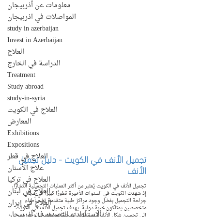
معلومات عن أذربيجان
المواصلات في اذربيجان
study in azerbaijan
Invest in Azerbaijan
العلاج
الدراسة في الخارج
Treatment
Study abroad
study-in-syria
العلاج في الكويت
المعارض
Exhibitions
Expositions
العلاج في قطر
تجميل الأنف في الكويت - دليل تجميل 
الأنف
علاج الأسنان
العلاج في تركيا
تجميل الأنف في الكويت يُعتبر من أكثر العمليات التجميلية انتشارًا، 
العلاج في لبنان
إذ شهدت الكويت في السنوات الأخيرة تطورًا كبيرًا في مجال 
جراحة التجميل بفضل وجود مراكز طبية متقدمة تضم أطباء 
العلاج في إيران
متخصصين يمتلكون خبرة دولية. يهدف تجميل الأنف في الكويت 
الإستيراد و التصدير في أذربيجان
إلى تحسين شكل الأنف ليبدو أكثر انسجامًا مع ملامح الوجه، مع 