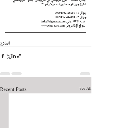
الإدارة العامة - الفرع الرئيسي في أذربيجان - باكو - فاروفسكي - 
شارع جوزنفر ماساباييف - فيلا رقم 23
جوال 1 : 00994502126601
جوال 2 : 00994555444910
البريد الإلكتروني 
info@vigo-care.com
الموقع الإلكتروني 
www.vigo-care.com
العلاج
Recent Posts
See All