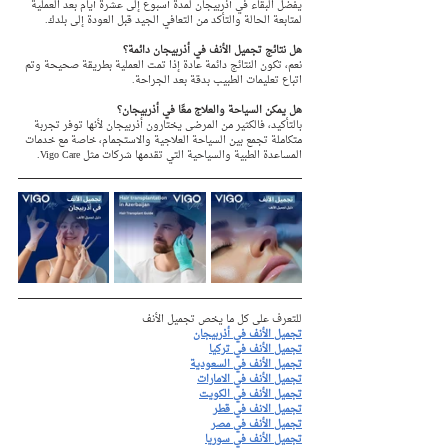
يفضل البقاء في أذربيجان لمدة أسبوع إلى عشرة أيام بعد العملية 
لمتابعة الحالة والتأكد من التعافي الجيد قبل العودة إلى بلدك.
هل نتائج تجميل الأنف في أذربيجان دائمة؟
نعم، تكون النتائج دائمة عادة إذا تمت العملية بطريقة صحيحة وتم 
اتباع تعليمات الطبيب بدقة بعد الجراحة.
هل يمكن السياحة والعلاج معًا في أذربيجان؟
بالتأكيد، فالكثير من المرضى يختارون أذربيجان لأنها توفر تجربة 
متكاملة تجمع بين السياحة العلاجية والاستجمام، خاصة مع خدمات 
المساعدة الطبية والسياحية التي تقدمها شركات مثل Vigo Care.
للتعرف على كل ما يخص تجميل الأنف
تجميل الأنف في أذربيجان
تجميل الأنف في تركيا
تجميل الأنف في السعودية
تجميل الأنف في الامارات
تجميل الأنف في الكويت
تجميل الانف في قطر
تجميل الأنف في مصر
تجميل الأنف في سوريا