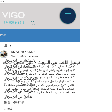
json
+994 555 444 911
Post
all
DrZAHER SAKKAL
all
Nov 4, 2025
3 min read
الاستثمار في أذربيجان
تجميل الأنف في الكويت - دليل تجميل الأنف
السياحة في أذربيجان
تجميل الأنف في الكويت يُعد من العمليات التجميلية الرائجة التي 
تشهد إقبالًا متزايدًا بفضل تطور قطاع الطب التجميلي ووجود أطباء 
تأشيرة أذربيجان
بخبرة عالية. يهدف تجميل الأنف في الكويت إلى تحسين شكل 
الأنف وجعله أكثر تناسقًا مع ملامح الوجه، مع إمكانية تصحيح 
الجامعات في أذربيجان
المشكلات الوظيفية مثل انحراف الحاجز الأنفي أو صعوبات 
Tourism in Azerbaijan
التنفس. تتميز مراطز تجميل الأنف في الكويت باستخدام أحدث 
التقنيات والأجهزة الطبية الحديثة، إضافةً إلى الرعاية الدقيقة قبل 
الدراسة في أذربيجان
وبعد العملية لضمان نتائج طبيعية وآمنة ترضي المريض.
الفنادق في أذربيجان
投資亞塞拜然
invest