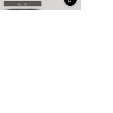
الرئيسية
Invest in Syria
Azerbaijan visa
Azerbaijan e-visa
Study abroad
Study in Azerbaijan
Invest in Azerbaijan
Tourism in Azerbaijan
Treatment in Azerbaijan
Residency in Azerbaijan
Blog
عن الشركة
Syria