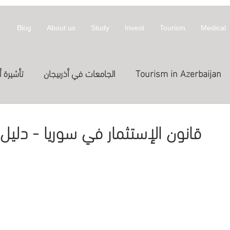
Blog
About us
Study
Invest
Tourism
Medical
Tourism in Azerbaijan
الجامعات في أذربيجان
تأشيرة أ
معلومات عن أذربيجان
invest
拜然
قانون الإستثمار في سوريا - دليل 
Treatme
الدراسة في الخارج
العلاج
st in Azerbaijan
اج في قطر
Expositions
Exhibitions
المعارض