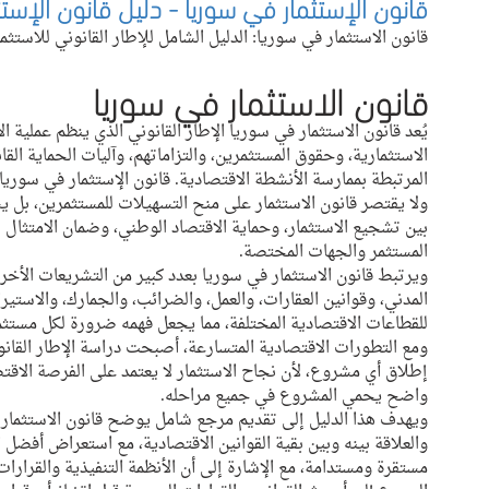
قانون الإستثمار في سوريا - دليل قانون الإست
قانون الاستثمار في سوريا: الدليل الشامل للإطار القانوني للاست
قانون الاستثمار في سوريا
يُعد قانون الاستثمار في سوريا الإطار القانوني الذي ينظم عملية ا
الاستثمارية، وحقوق المستثمرين، والتزاماتهم، وآليات الحماية القان
المرتبطة بممارسة الأنشطة الاقتصادية. قانون الإستثمار في سوريا 
ولا يقتصر قانون الاستثمار على منح التسهيلات للمستثمرين، بل 
بين تشجيع الاستثمار، وحماية الاقتصاد الوطني، وضمان الامتثال للأ
المستثمر والجهات المختصة.
ويرتبط قانون الاستثمار في سوريا بعدد كبير من التشريعات الأخرى
المدني، وقوانين العقارات، والعمل، والضرائب، والجمارك، والاستيرا
للقطاعات الاقتصادية المختلفة، مما يجعل فهمه ضرورة لكل مستثم
ومع التطورات الاقتصادية المتسارعة، أصبحت دراسة الإطار القا
إطلاق أي مشروع، لأن نجاح الاستثمار لا يعتمد على الفرصة الاقت
واضح يحمي المشروع في جميع مراحله.
ويهدف هذا الدليل إلى تقديم مرجع شامل يوضح قانون الاستثمار في 
والعلاقة بينه وبين بقية القوانين الاقتصادية، مع استعراض أفضل 
مستقرة ومستدامة، مع الإشارة إلى أن الأنظمة التنفيذية والقرارات ا