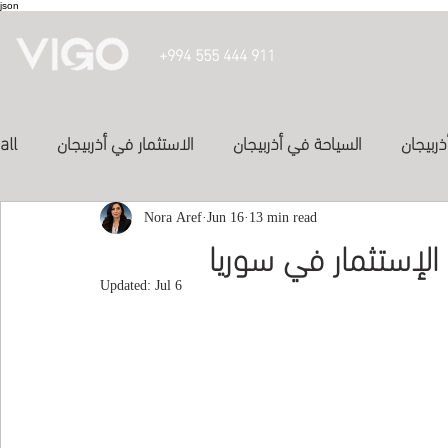
json
+994 555 444 911
ذربيجان
السياحة في أذربيجان
الاستثمار في أذربيجان
all
投資亞塞
13 min read
Jun 16
الفنادق في أذربيجان
Nora Aref
الدراسة في أذربيجان
الإستثمار في سوريا
Updated:
Jul 6
Inve
study in azerbaijan
المواصلات في اذربيجان
العلاج في الكويت
study-in-syria
Study abroad