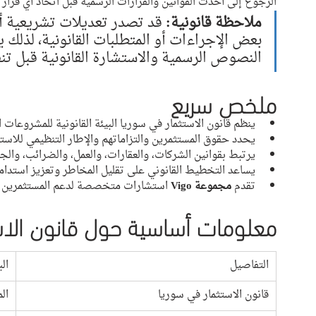
الرجوع إلى أحدث القوانين والقرارات الرسمية قبل اتخاذ أي قرار 
ملاحظة قانونية:
 قد تصدر تعديلات تشريعية أو
بعض الإجراءات أو المتطلبات القانونية، لذلك ي
النصوص الرسمية والاستشارة القانونية قبل تن
ملخص سريع
ينظم قانون الاستثمار في سوريا البيئة القانونية للمشروعات ا
يحدد حقوق المستثمرين والتزاماتهم والإطار التنظيمي للاستث
يرتبط بقوانين الشركات، والعقارات، والعمل، والضرائب، والجم
يساعد التخطيط القانوني على تقليل المخاطر وتعزيز استدام
تقدم 
مجموعة Vigo
 استشارات متخصصة لدعم المستثمرين في ا
معلومات أساسية حول قانون الاس
التفاصيل
الب
قانون الاستثمار في سوريا
ال