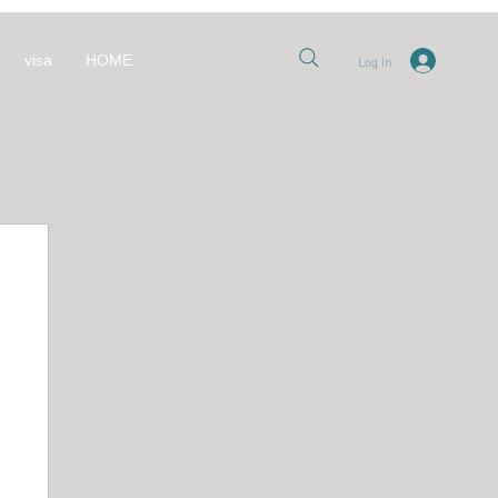
Log In
visa
HOME
nt
العل