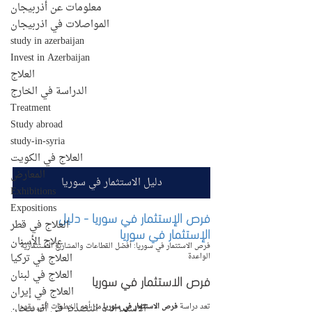
معلومات عن أذربيجان
المواصلات في اذربيجان
study in azerbaijan
Invest in Azerbaijan
العلاج
الدراسة في الخارج
Treatment
Study abroad
study-in-syria
العلاج في الكويت
المعارض
دليل الاستثمار في سوريا
Exhibitions
Expositions
فرص الإستثمار في سوريا - دليل 
العلاج في قطر
الإستثمار في سوريا
علاج الأسنان
فرص الاستثمار في سوريا: أفضل القطاعات والمشاريع الاستثمارية 
العلاج في تركيا
الواعدة
العلاج في لبنان
فرص الاستثمار في سوريا
العلاج في إيران
الإستيراد و التصدير في أذربيجان
تعد دراسة 
فرص الاستثمار في سوريا
 من أهم الخطوات التي يقوم 