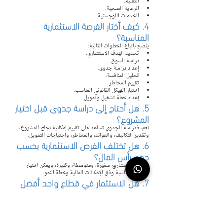
التعليم.
الرعاية الصحية.
الخدمات اللوجستية.
4. كيف أختار الفرصة الاستثمارية 
المناسبة؟
ينصح باتباع الخطوات التالية:
تحديد الهدف الاستثماري.
دراسة السوق.
إعداد دراسة جدوى.
تحليل المنافسة.
تقييم المخاطر.
اختيار الهيكل القانوني المناسب.
إعداد خطة تشغيل وتمويل.
5. هل أحتاج إلى دراسة جدوى قبل اختيار 
المشروع؟
نعم، فدراسة الجدوى تساعد على تقييم إمكانية نجاح المشروع، 
وتقدير التكاليف، والعوائد، والمخاطر، واحتياجات التمويل.
6. هل تختلف الفرص الاستثمارية بحسب 
حجم رأس المال؟
نعم، فهناك مشاريع صغيرة، ومتوسطة، وكبيرة، ويمكن اختيار 
الفرصة المناسبة وفق الإمكانات المالية وخطة النمو.
7. هل الاستثمار في قطاع واحد أفضل 
من تنويع الاستثمارات؟
يعتمد ذلك على استراتيجية المستثمر، إلا أن تنويع الاستثمارات قد 
يساعد على توزيع المخاطر إذا تم بطريقة مدروسة.
8. ما أهمية دراسة السوق قبل الاستثمار؟