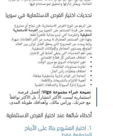
المتاحة، ويمكن إدارتها وتحقيق نمو مستدام فيها.
تحديات اختيار الفرص الاستثمارية في سوريا
على الرغم من تنوع الفرص الاستثمارية، فإن نجاح أي مشروع 
يعتمد على قدرة المستثمر على التمييز بين 
الفرصة الاستثمارية 
الحقيقية
 والفرصة التي تبدو جذابة ظاهرياً فقط.
ولهذا فإن المستثمر المحترف لا يبحث عن أكثر القطاعات شهرة، 
وإنما يبحث عن المشروع الذي يحقق أفضل توازن بين العائد 
المتوقع ومستوى المخاطر والإمكانات التشغيلية.
ومن أهم التحديات التي ينبغي أخذها في الاعتبار:
اختلاف خصائص كل قطاع اقتصادي.
تغير احتياجات السوق مع مرور الوقت.
تفاوت مستويات المنافسة.
اختلاف متطلبات رأس المال.
الحاجة إلى كوادر إدارية وتشغيلية مؤهلة.
أهمية الالتزام بالتشريعات والأنظمة.
ضرورة إدارة السيولة والتدفقات النقدية.
نصيحة خبراء مجموعة Vigo:
 أفضل فرصة 
استثمارية ليست الأكثر انتشاراً، بل الأكثر توافقاً 
مع خبرتك، ورأس مالك، وأهدافك طويلة المدى.
أخطاء شائعة عند اختيار الفرص الاستثمارية
1. اختيار المشروع بناءً على الأرباح 
المتوقعة فقط