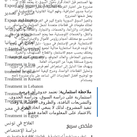
بها المستثمر قبل اتخاذ قرار دخول السوق، إذ يعتمد نجاح أي 
Export and import in Azerbaijan
مشروع على اختيار الفرصة المناسبة، وتحليل السوق، وإعداد 
دراسة جدوى احترافية، وفهم البيئة القانونية والاقتصادية التي 
استيراد و تصدير
يعمل ضمنها المشروع.
Export and Import
وتتميز السوق السورية بتنوع كبير في الفرص الاستثمارية، حيث 
تمتلك مقومات في قطاعات متعددة تشمل الصناعة، والسياحة، 
العلاج في ألمانيا
والعقارات، والزراعة، والخدمات، والتجارة، والطاقة، والتكنولوجيا، 
العلاج في الهند
والنقل، والخدمات اللوجستية، مما يمنح المستثمر خيارات واسعة 
تتناسب مع مختلف أحجام رؤوس الأموال والاستراتيجيات 
العلاج في إسبانيا
الاستثمارية. فرص الإستثمار في سوريا - دليل الإستثمار في سوريا
ولا توجد فرصة استثمارية مثالية لجميع المستثمرين، فكل مشروع 
Treatment in Turkey
يختلف بحسب حجم الاستثمار، والقطاع المستهدف، والخبرة، 
Treatment in Germany
ومستوى المخاطر، والعائد المتوقع، ولذلك ينبغي تقييم كل فرصة 
بصورة مستقلة بعيداً عن التوصيات العامة.
Treatment in Iran
ويهدف هذا الدليل إلى استعراض أهم فرص الاستثمار في سوريا، 
treatment in qatar
وتحليل القطاعات الواعدة، وشرح كيفية اختيار الفرصة المناسبة، 
مع توضيح أفضل الممارسات التي تساعد على بناء مشروع ناجح 
Treatment in Kuwait
ومستدام.
Treatment in Lebanon
ملاحظة استثمارية:
 تعتمد جدوى أي فرصة 
Treatment in India
استثمارية على دراسة السوق، ودراسة الجدوى، 
Treatment in Spain
والتشريعات النافذة، والظروف الاقتصادية وقت 
تنفيذ المشروع، لذلك لا ينبغي اتخاذ القرار 
العلاج في مصر
بالاعتماد على المعلومات العامة فقط.
Treatment in Egypt
العلاج في تونس
ملخص سريع
دراسة الإختصاص
توفر سوريا فرصاً استثمارية في قطاعات اقتصادية متنوعة.