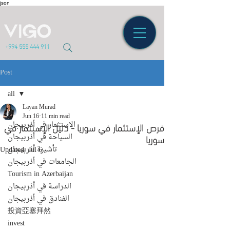
json
+994 555 444 911
Post
all
Layan Murad
all
Jun 16
11 min read
الاستثمار في أذربيجان
فرص الإستثمار في سوريا - دليل الإستثمار في
سوريا
السياحة في أذربيجان
تأشيرة أذربيجان
Updated:
Jul 6
الجامعات في أذربيجان
Tourism in Azerbaijan
الدراسة في أذربيجان
الفنادق في أذربيجان
投資亞塞拜然
invest