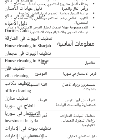
الأطباء في باكو
يختلف أفضل مشروع استثماري بحسب أهداف المستثمر 
دليل عيادات الأسنان
ورأس المال والخبرة.
دراسة السوق ودراسة الجدوى تسبق اختيار المشروع.
دليل العيادات في باكو
التنويع القطاعي يمنح المستثمر مرونة في بناء محفظة 
دليل الأطباء
استثمارية.
تقدم 
مجموعة Vigo
 خدمات تحليل الفرص الاستثمارية وإعداد 
Doctors Guide
دراسات الجدوى والاستراتيجيات الاستثمارية.
تنظيف البيوت في الشارقة
معلومات أساسية
House cleaning in Sharjah
تنظيف البيوت في عجمان
House cleaning in Ajman
التفاصيل
البند
تنظيف فلل
فرص الاستثمار في سوريا
الموضوع
villa cleaning
تنظيف مكاتب
المستثمرون ورواد الأعمال 
الفئة المستهدفة
والشركات
office cleaning
تنظيف منازل
التعرف على أبرز الفرص 
الهدف
العلاج في سوريا
الاستثمارية والقطاعات الواعدة
الاستثمار في سوريا
الصناعة، السياحة، العقارات، 
أهم القطاعات
investment in syria
الزراعة، التجارة، الخدمات، 
التكنولوجيا
تنظيف بيوت في الإمارات
الإستثمار في الإمارات
دليل استثماري تحليلي
طبيعة المحتوى