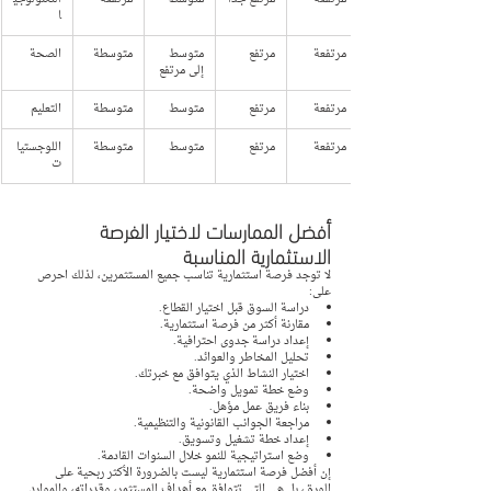
ا
مرتفعة
مرتفع
متوسط 
متوسطة
الصحة
إلى مرتفع
مرتفعة
مرتفع
متوسط
متوسطة
التعليم
مرتفعة
مرتفع
متوسط
متوسطة
اللوجستيا
ت
أفضل الممارسات لاختيار الفرصة 
الاستثمارية المناسبة
لا توجد فرصة استثمارية تناسب جميع المستثمرين، لذلك احرص 
على:
دراسة السوق قبل اختيار القطاع.
مقارنة أكثر من فرصة استثمارية.
إعداد دراسة جدوى احترافية.
تحليل المخاطر والعوائد.
اختيار النشاط الذي يتوافق مع خبرتك.
وضع خطة تمويل واضحة.
بناء فريق عمل مؤهل.
مراجعة الجوانب القانونية والتنظيمية.
إعداد خطة تشغيل وتسويق.
وضع استراتيجية للنمو خلال السنوات القادمة.
إن أفضل فرصة استثمارية ليست بالضرورة الأكثر ربحية على 
الورق، بل هي التي تتوافق مع أهداف المستثمر، وقدراته، والموارد 