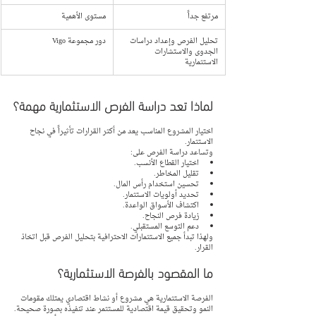
مرتفع جداً
مستوى الأهمية
تحليل الفرص وإعداد دراسات 
دور مجموعة Vigo
الجدوى والاستشارات 
الاستثمارية
لماذا تعد دراسة الفرص الاستثمارية مهمة؟
اختيار المشروع المناسب يعد من أكثر القرارات تأثيراً في نجاح 
الاستثمار.
وتساعد دراسة الفرص على:
اختيار القطاع الأنسب.
تقليل المخاطر.
تحسين استخدام رأس المال.
تحديد أولويات الاستثمار.
اكتشاف الأسواق الواعدة.
زيادة فرص النجاح.
دعم التوسع المستقبلي.
ولهذا تبدأ جميع الاستثمارات الاحترافية بتحليل الفرص قبل اتخاذ 
القرار.
ما المقصود بالفرصة الاستثمارية؟
الفرصة الاستثمارية هي مشروع أو نشاط اقتصادي يمتلك مقومات 
النمو وتحقيق قيمة اقتصادية للمستثمر عند تنفيذه بصورة صحيحة.