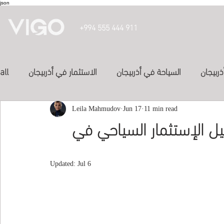
json
+994 555 444 911
ذربيجان
السياحة في أذربيجان
الاستثمار في أذربيجان
all
投資亞塞
11 min read
Jun 17
الفنادق في أذربيجان
Leila Mahmudov
الدراسة في أذربيجان
يل الإستثمار السياحي في
Inve
study in azerbaijan
المواصلات في اذربيجان
Updated:
Jul 6
العلاج في الكويت
study-in-syria
Study abroad