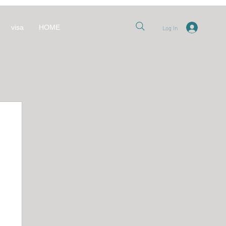
Log In
visa
HOME
nt
العل