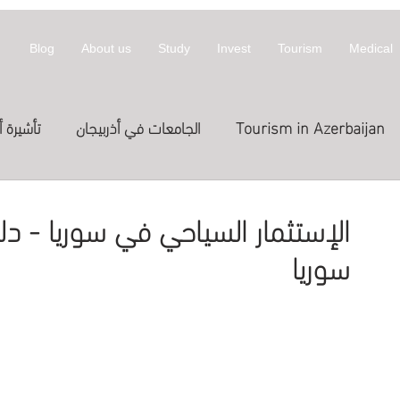
Blog
About us
Study
Invest
Tourism
Medical
Tourism in Azerbaijan
الجامعات في أذربيجان
تأشيرة أ
معلومات عن أذربيجان
invest
拜然
الإستثمار السياحي في سوريا - دل
سوريا
Treatme
الدراسة في الخارج
العلاج
st in Azerbaijan
اج في قطر
Expositions
Exhibitions
المعارض