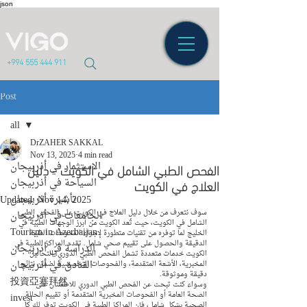
json
+994 555 444 911
Post
all
DrZAHER SAKKAL
all
Nov 13, 2025
4 min read
الفحص الطبي الشامل في الكويت - دليل
الاستثمار في أذربيجان
العلاج في الكويت
السياحة في أذربيجان
تأشيرة أذربيجان
Updated:
Nov 14, 2025
سوف نتعرف من خلال دليل العلاج في الكويت على الفحص الطبي 
الجامعات في أذربيجان
الشامل في الكويت، حيث تُعد الكويت من أبرز الوجهات الطبية في 
Tourism in Azerbaijan
الخليج لما توفره من تقنيات متطورة لإجراء الفحوصات الطبية 
الدقيقة والحصول على تقييم صحي شامل. تقدم المراكز الطبية في 
الدراسة في أذربيجان
الكويت خدمات متعددة تشمل الفحص الطبي الدوري، التحاليل 
الفنادق في أذربيجان
المخبرية، الأشعة المتقدمة، والفحوصات التخصصية لضمان نتائج 
دقيقة وموثوقة.
投資亞塞拜然
وسواء كنت تبحث عن الفحص الطبي الدوري للاطمئنان على 
الصحة العامة أو الفحوصات المخبرية المتقدمة أو تقييم الحالة 
invest
الصحية بشكل شامل، فإن المراكز الطبية في الكويت توفر لك كل 