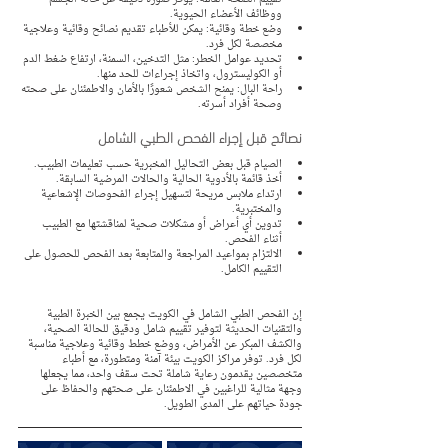
ووظائف الأعضاء الحيوية.
وضع خطة وقائية: يمكن للأطباء تقديم نصائح وقائية وعلاجية 
مخصصة لكل فرد.
تحديد عوامل الخطر: مثل التدخين، السمنة، ارتفاع ضغط الدم 
أو الكوليسترول، واتخاذ إجراءات للحد منها.
راحة البال: يمنح الشخص شعورًا بالأمان والاطمئنان على صحته 
وصحة أفراد أسرته.
نصائح قبل إجراء الفحص الطبي الشامل
الصيام قبل بعض التحاليل المخبرية حسب تعليمات الطبيب.
أخذ قائمة بالأدوية الحالية والحالات المرضية السابقة.
ارتداء ملابس مريحة لتسهيل إجراء الفحوصات الإشعاعية 
والمختبرية.
تدوين أي أعراض أو مشكلات صحية لمناقشتها مع الطبيب 
أثناء الفحص.
الالتزام بمواعيد المراجعة والمتابعة بعد الفحص للحصول على 
التقييم الكامل.
إن الفحص الطبي الشامل في الكويت يجمع بين الخبرة الطبية 
والتقنيات الحديثة لتوفير تقييم شامل ودقيق للحالة الصحية، 
والكشف المبكر عن الأمراض، ووضع خطط وقائية وعلاجية مناسبة 
لكل فرد. توفر مراكز الكويت بيئة آمنة ومتطورة، مع أطباء 
متخصصين يقدمون رعاية شاملة تحت سقف واحد، مما يجعلها 
وجهة مثالية للراغبين في الاطمئنان على صحتهم والحفاظ على 
جودة حياتهم على المدى الطويل.