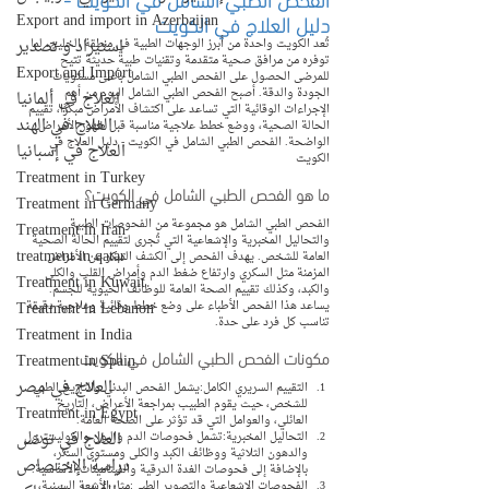
دليل العلاج في الكويت
Export and import in Azerbaijan
استيراد و تصدير
تُعد الكويت واحدة من أبرز الوجهات الطبية في منطقة الخليج، لما 
توفره من مرافق صحية متقدمة وتقنيات طبية حديثة تتيح 
Export and Import
للمرضى الحصول على الفحص الطبي الشامل بأعلى مستويات 
الجودة والدقة. أصبح الفحص الطبي الشامل اليوم من أهم 
العلاج في ألمانيا
الإجراءات الوقائية التي تساعد على اكتشاف الأمراض مبكرًا، تقييم 
العلاج في الهند
الحالة الصحية، ووضع خطط علاجية مناسبة قبل ظهور الأعراض 
الواضحة. الفحص الطبي الشامل في الكويت - دليل العلاج في 
العلاج في إسبانيا
الكويت
Treatment in Turkey
ما هو الفحص الطبي الشامل في الكويت؟
Treatment in Germany
الفحص الطبي الشامل هو مجموعة من الفحوصات الطبية 
Treatment in Iran
والتحاليل المخبرية والإشعاعية التي تُجرى لتقييم الحالة الصحية 
treatment in qatar
العامة للشخص. يهدف الفحص إلى الكشف المبكر عن الأمراض 
المزمنة مثل السكري وارتفاع ضغط الدم وأمراض القلب والكلى 
Treatment in Kuwait
والكبد، وكذلك تقييم الصحة العامة للوظائف الحيوية للجسم. 
Treatment in Lebanon
يساعد هذا الفحص الأطباء على وضع خطط وقائية وعلاجية دقيقة 
تناسب كل فرد على حدة.
Treatment in India
مكونات الفحص الطبي الشامل في الكويت
Treatment in Spain
العلاج في مصر
التقييم السريري الكامل:يشمل الفحص البدني والتاريخ الطبي 
للشخص، حيث يقوم الطبيب بمراجعة الأعراض، التاريخ 
Treatment in Egypt
العائلي، والعوامل التي قد تؤثر على الصحة العامة.
العلاج في تونس
التحاليل المخبرية:تشمل فحوصات الدم والبول والكوليسترول 
والدهون الثلاثية ووظائف الكبد والكلى ومستوى السكر، 
دراسة الإختصاص
بالإضافة إلى فحوصات الغدة الدرقية والفيتامينات الأساسية.
الفحوصات الإشعاعية والتصوير الطبي:مثل الأشعة السينية، 