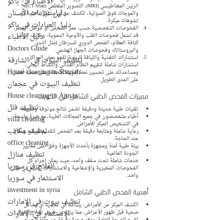
الأطباء في باكو
الرنين المغناطيسي (MRI)، التصوير المقطعي (CT Scan)، 
دليل عيادات الأسنان
والموجات فوق الصوتية، للكشف عن أي مشاكل داخلية أو 
تشوهات مبكرة.
دليل العيادات في باكو
الفحوصات التخصصية:حسب عمر الشخص أو عوامل الخطر، 
دليل الأطباء
قد تشمل فحوصات القلب والأوعية الدموية، وظائف الرئة، 
كثافة العظام، الفحص الدوري للسرطان (مثل الثدي 
Doctors Guide
والبروستاتا)، وفحوصات الجهاز الهضمي.
استشارات التغذية واللياقة البدنية:تقدم بعض المراكز 
تنظيف البيوت في الشارقة
استشارات شاملة لتقييم النظام الغذائي والنشاط البدني، 
House cleaning in Sharjah
ومساعدتك على تحسين نمط الحياة للحفاظ على صحة أفضل 
على المدى الطويل.
تنظيف البيوت في عجمان
مميزات الفحص الطبي الشامل في الكويت
House cleaning in Ajman
تنظيف فلل
تقنيات طبية حديثة ودقيقة تضمن نتائج موثوقة وسريعة.
أطباء متخصصون في جميع المجالات الطبية، مع خبرة واسعة 
villa cleaning
في التشخيص المبكر للأمراض.
تنظيف مكاتب
رعاية شاملة ومتابعة دقيقة بعد الفحص لتقديم نصائح وعلاج 
عند الحاجة.
office cleaning
بيئة طبية آمنة ومجهزة بأحدث الأجهزة وفق أعلى معايير 
تنظيف منازل
الجودة العالمية.
خدمات شاملة تحت سقف واحد، حيث يمكن إجراء كل 
العلاج في سوريا
الفحوصات المخبرية والإشعاعية والاستشارات الطبية في مكان 
واحد.
الاستثمار في سوريا
investment in syria
أهمية الفحص الطبي الشامل
تنظيف بيوت في الإمارات
الكشف المبكر عن الأمراض: يساعد في تحديد أي مشاكل 
الإستثمار في الإمارات
صحية قبل ظهور الأعراض، مما يزيد من فرص العلاج الفعال.
تقييم الصحة العامة: يوفر صورة دقيقة عن حالة الجسم 