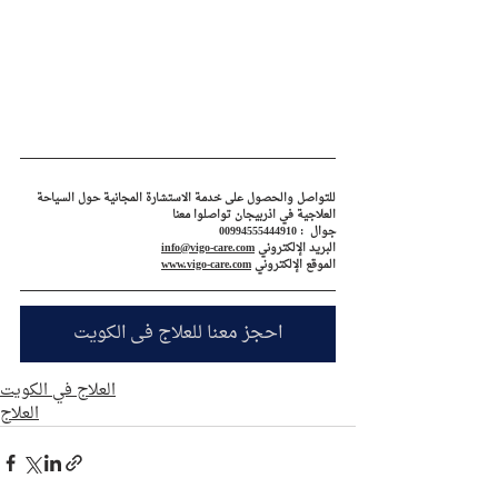
للتواصل والحصول على خدمة الاستشارة المجانية حول السياحة 
العلاجية في اذربيجان تواصلوا معنا
جوال  : 00994555444910
البريد الإلكتروني 
info@vigo-care.com
الموقع الإلكتروني 
www.vigo-care.com
احجز معنا للعلاج في الكويت
العلاج في الكويت
العلاج