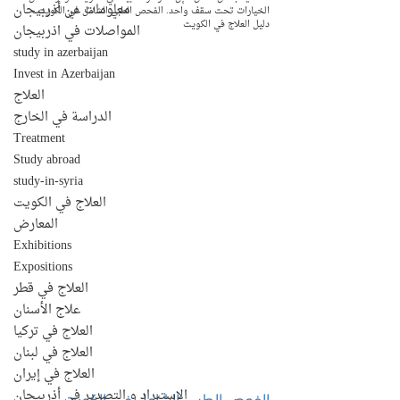
معلومات عن أذربيجان
الخيارات تحت سقف واحد. الفحص الطبي الشامل في الكويت - 
دليل العلاج في الكويت
المواصلات في اذربيجان
study in azerbaijan
Invest in Azerbaijan
العلاج
الدراسة في الخارج
Treatment
Study abroad
study-in-syria
العلاج في الكويت
المعارض
Exhibitions
Expositions
العلاج في قطر
علاج الأسنان
العلاج في تركيا
العلاج في لبنان
العلاج في إيران
الفحص الطبي الشامل في الكويت - 
الإستيراد و التصدير في أذربيجان