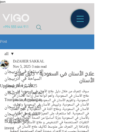
json
+994 555 444 911
Post
all
DrZAHER SAKKAL
all
Nov 5, 2025
3 min read
علاج الأسنان في السعودية - دليل علاج
الاستثمار في أذربيجان
الأسنان
السياحة في أذربيجان
تأشيرة أذربيجان
Updated:
Nov 7, 2025
سوف تتعرف من خلال دليل علاج الأسنان في السعودية على ما هو 
الجامعات في أذربيجان
علاج الأسنان في السعودية، وأهم أنواعه مثل زراعة الأسنان في 
Tourism in Azerbaijan
السعودية، وتقويم الأسنان في السعودية، وتجميل الابتسامة و 
الأسنان في السعودية، وتبييض الأسنان في السعودية وتنظيف 
الدراسة في أذربيجان
الأسنان في السعودية، وعلاج اللثة في السعودية و علاج العصب 
الفنادق في أذربيجان
في السعودية. كما ستتعرف على المميزات التي تجعل العناية 
بالأسنان في السعودية جزءًا أساسيًا من الصحة العامة، وعلى أحدث 
投資亞塞拜然
التقنيات المستخدمة في التشخيص و علاج الأسنان في السعودية، 
بالإضافة إلى التعرف على متوسط تكاليف علاج الأسنان في 
invest
السعودية بحسب نوع الإجراء وجودة المواد المستخدمة لتحقيق 