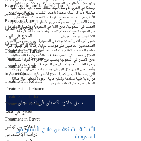
يُعتبر علاج الأسنان في السعودية من أكثر مجالات الطب تطورًا 
Export and import in Azerbaijan
وتقدمًا في الشرق الأوسط، حيث تمتلك المملكة بنية تحتية طبية 
استيراد و تصدير
متكاملة ومراكز أسنان مجهزة بأحدث التقنيات العالمية. يشمل علاج 
الأسنان في السعودية جميع الفروع والتخصصات الدقيقة مثل 
Export and Import
زراعة الأسنان في السعودية، تقويم الأسنان في السعودية، علاج 
العصب في السعودية، علاج اللثة في السعودية، وتجميل الابتسامة 
العلاج في ألمانيا
في السعودية، مع استخدام تقنيات رقمية حديثة تضمن دقة 
العلاج في الهند
التشخيص وراحة المريض.
تتميز العيادات والمستشفيات في السعودية بوجود نخبة من الأطباء 
العلاج في إسبانيا
المتخصصين الحاصلين على مؤهلات دولية، إضافة إلى تطبيق أعلى 
Treatment in Turkey
معايير الجودة والتعقيم والسلامة. كما تُعرف المملكة بتنوع خيارات 
العلاج والأسعار التي تناسب مختلف الفئات، حيث تختلف تكاليف 
Treatment in Germany
علاج الأسنان في السعودية بحسب نوع الإجراء، المواد المستخدمة، 
وخبرة الطبيب. علاج الأسنان في السعودية - دليل علاج الأسنان
Treatment in Iran
وتُعد المدن الكبرى مثل الرياض، جدة، والدمام من أبرز الوجهات 
treatment in qatar
التي يقصدها المرضى لإجراء علاج الأسنان في السعودية، لما توفره 
من رعاية طبية متقدمة ونتائج عالية الجودة تجعلها خيارًا مثاليًا 
Treatment in Kuwait
للمرضى من داخل المملكة وخارجها.
Treatment in Lebanon
Treatment in India
دليل علاج الأسنان في أذربيجان
Treatment in Spain
العلاج في مصر
Treatment in Egypt
العلاج في تونس
الأسئلة الشائعة عن علاج الأسنان في 
دراسة الإختصاص
السعودية