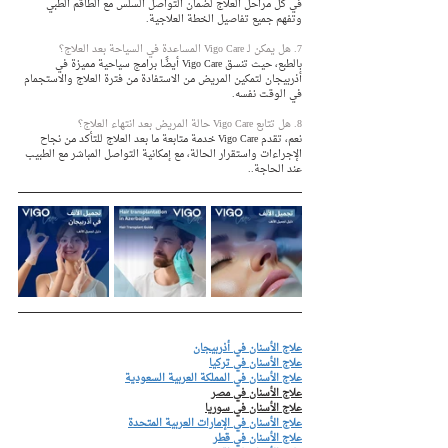
في كل مراحل العلاج لضمان التواصل السلس مع الطاقم الطبي 
وتفهم جميع تفاصيل الخطة العلاجية.
7. هل يمكن لـ Vigo Care المساعدة في السياحة بعد العلاج؟
بالطبع، حيث تنسق Vigo Care أيضًا برامج سياحية مميزة في 
أذربيجان لتمكين المريض من الاستفادة من فترة العلاج والاستجمام 
في الوقت نفسه.
8. هل تتابع Vigo Care حالة المريض بعد انتهاء العلاج؟
نعم، تقدم Vigo Care خدمة متابعة ما بعد العلاج للتأكد من نجاح 
الإجراءات واستقرار الحالة، مع إمكانية التواصل المباشر مع الطبيب 
عند الحاجة..
علاج الأسنان في أذربيجان
علاج الأسنان في تركيا
علاج الأسنان في المملكة العربية السعودية
علاج الأسنان في مصر
علاج الأسنان في سوريا
علاج الأسنان في الإمارات العربية المتحدة
علاج الأسنان في قطر