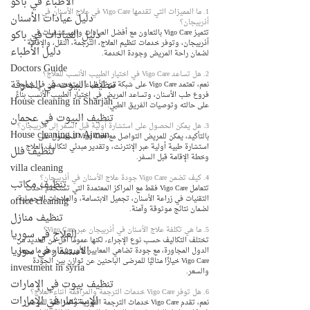
الأطباء في باكو
1. ما المميزات التي تقدمها Vigo Care في علاج الأسنان في 
دليل عيادات الأسنان
أذربيجان؟
دليل العيادات في باكو
تتميز Vigo Care بالتعاون مع أفضل العيادات والمستشفيات في 
أذربيجان، وتوفر خدمات تنظيم العلاج، الترجمة، النقل، والإقامة 
دليل الأطباء
لضمان راحة المريض وجودة الخدمة.
Doctors Guide
2. هل تساعد Vigo Care في اختيار الطبيب الأنسب للعلاج؟
تنظيف البيوت في الشارقة
نعم، تعتمد Vigo Care على شبكة من الأطباء المتخصصين في جميع 
فروع طب الأسنان، وتساعد المريض في اختيار الطبيب الأنسب بناءً 
House cleaning in Sharjah
على حالته وتوصيات الفريق الطبي.
تنظيف البيوت في عجمان
3. هل يمكن الحصول على استشارة أولية قبل السفر إلى أذربيجان؟
House cleaning in Ajman
بالتأكيد، يمكن للمريض التواصل مع Vigo Care للحصول على 
استشارة طبية أولية عبر الإنترنت، وتقدير مبدئي لتكاليف العلاج 
تنظيف فلل
وخطة الإقامة قبل السفر.
villa cleaning
4. كيف تضمن Vigo Care جودة علاج الأسنان في أذربيجان؟
تنظيف مكاتب
تتعامل Vigo Care فقط مع المراكز المعتمدة التي تستخدم أحدث 
office cleaning
التقنيات في زراعة الأسنان، تجميل الابتسامة، والعلاجات التجميلية، 
لضمان نتائج موثوقة وآمنة.
تنظيف منازل
5. ما هي تكلفة علاج الأسنان في أذربيجان عبر Vigo Care؟
العلاج في سوريا
تختلف التكاليف حسب نوع الإجراء، لكنها عمومًا أقل من العديد من 
الاستثمار في سوريا
الدول المجاورة، مع جودة تضاهي المعايير الأوروبية، وهو ما يجعل 
Vigo Care خيارًا مثاليًا للمرضى الباحثين عن توازن بين الجودة 
investment in syria
والسعر.
تنظيف بيوت في الإمارات
6. هل توفر Vigo Care خدمات الترجمة والمرافقة أثناء العلاج؟
الإستثمار في الإمارات
نعم، تقدم Vigo Care خدمات الترجمة الفورية والمرافقة للمرضى 