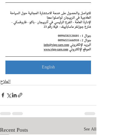
للتواصل والحصول على خدمة الاستشارة المجانية حول السياحة 
العلاجية في اذربيجان تواصلوا معنا
الإدارة العامة - الفرع الرئيسي في أذربيجان - باكو - فاروفسكي - 
شارع جوزنفر ماساباييف - فيلا رقم 23
جوال 1 : 00994502126601
جوال 2 : 00994555444910
البريد الإلكتروني 
info@vigo-care.com
الموقع الإلكتروني 
www.vigo-care.com
English
العلاج
Recent Posts
See All