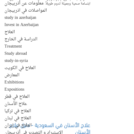
معلومات عن أذربيجان
ابتسامة صحية وجميلة تدوم طويلاً.
المواصلات في اذربيجان
study in azerbaijan
Invest in Azerbaijan
العلاج
الدراسة في الخارج
Treatment
Study abroad
study-in-syria
العلاج في الكويت
المعارض
Exhibitions
Expositions
العلاج في قطر
علاج الأسنان
العلاج في تركيا
العلاج في لبنان
علاج الأسنان في السعودية - دليل علاج 
العلاج في إيران
الأسنان
الإستيراد و التصدير في أذربيجان