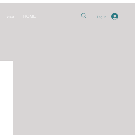
Log In
visa
HOME
nt
العل