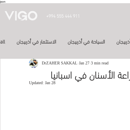
json
+994 555 444 911
ذربيجان
السياحة في أذربيجان
الاستثمار في أذربيجان
all
投資亞塞
3 min read
Jan 27
الفنادق في أذربيجان
DrZAHER SAKKAL
الدراسة في أذربيجان
راعة الأسنان في اسبانيا
Updated:
Jan 28
Inve
study in azerbaijan
المواصلات في اذربيجان
العلاج في الكويت
study-in-syria
Study abroad