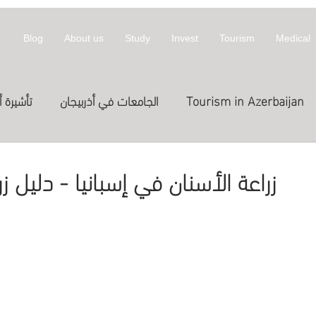
Blog
About us
Study
Invest
Tourism
Medical
Tourism in Azerbaijan
الجامعات في أذربيجان
تأشيرة أ
معلومات عن أذربيجان
invest
拜然
زراعة الأسنان في إسبانيا - دليل ز
Treatme
الدراسة في الخارج
العلاج
st in Azerbaijan
اج في قطر
Expositions
Exhibitions
المعارض