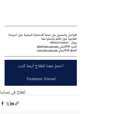
للتواصل والحصول على خدمة الاستشارة المجانية حول السياحة 
العلاجية حول العالم تواصلوا معنا
جوال  : 00994555444910
البريد الإلكتروني 
info@vigo-care.com
الموقع الإلكتروني 
www.vigo-care.com
احجز معنا للعلاج أينما كنت
Treatment Abroad
العلاج في إسبانيا