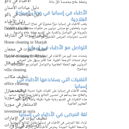
الأطباء في باكو
وخطط علاج مخصصة لكل حالة.
دليل عيادات الأسنان
الأطباء في إسبانيا في مجال السياحة 
دليل العيادات في باكو
العلاجية
دليل الأطباء
يلعب الأطباء في إسبانيا دورًا محوريًا في نجاح السياحة العلاجية، 
Doctors Guide
حيث يتعاملون مع مرضى دوليين من خلفيات مختلفة. يتميز الأطباء 
بالمرونة في التواصل والقدرة على تقديم خطط علاج واضحة 
تنظيف البيوت في الشارقة
تناسب احتياجات المرضى القادمين من الخارج.
House cleaning in Sharjah
التواصل مع الأطباء في إسبانيا
تنظيف البيوت في عجمان
House cleaning in Ajman
يتحدث عدد كبير من الأطباء في إسبانيا اللغة الإنجليزية، إضافة إلى 
توفر خدمات الترجمة الطبية. هذا الأمر يسهّل على المرضى 
تنظيف فلل
الدوليين فهم الخطة العلاجية والتواصل المباشر مع الطبيب بثقة 
villa cleaning
ووضوح.
تنظيف مكاتب
التقنيات التي يستخدمها الأطباء في 
office cleaning
إسبانيا
تنظيف منازل
يعتمد الأطباء في إسبانيا على تقنيات طبية حديثة في التشخيص 
والعلاج، مما يساهم في تحسين النتائج وتقليل مدة العلاج. تساعد 
العلاج في سوريا
هذه التقنيات في تقديم رعاية طبية دقيقة وآمنة وفق أحدث 
الاستثمار في سوريا
المعايير العالمية.
investment in syria
ثقة المرضى في الأطباء في إسبانيا
تنظيف بيوت في الإمارات
تزداد ثقة المرضى في الأطباء في إسبانيا بفضل النتائج الإيجابية 
الإستثمار في الإمارات
والسمعة الطبية الجيدة. يحرص الأطباء على إشراك المريض في 