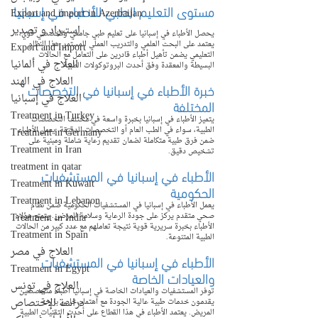
مستوى التعليم الطبي للأطباء في إسبانيا
Export and import in Azerbaijan
استيراد و تصدير
يحصل الأطباء في إسبانيا على تعليم طبي جامعي وتخصصي قوي، 
يعتمد على البحث العلمي والتدريب العملي المستمر. هذا النظام 
Export and Import
التعليمي يضمن تأهيل أطباء قادرين على التعامل مع الحالات 
العلاج في ألمانيا
البسيطة والمعقدة وفق أحدث البروتوكولات الطبية.
العلاج في الهند
خبرة الأطباء في إسبانيا في التخصصات 
العلاج في إسبانيا
المختلفة
Treatment in Turkey
يتميز الأطباء في إسبانيا بخبرة واسعة في مختلف التخصصات 
Treatment in Germany
الطبية، سواء في الطب العام أو التخصصات الدقيقة. يعمل الأطباء 
ضمن فرق طبية متكاملة لضمان تقديم رعاية شاملة ومبنية على 
Treatment in Iran
تشخيص دقيق.
treatment in qatar
الأطباء في إسبانيا في المستشفيات 
Treatment in Kuwait
الحكومية
Treatment in Lebanon
يعمل الأطباء في إسبانيا في المستشفيات الحكومية ضمن نظام 
Treatment in India
صحي متقدم يركز على جودة الرعاية وسلامة المرضى. يتمتع هؤلاء 
الأطباء بخبرة سريرية قوية نتيجة تعاملهم مع عدد كبير من الحالات 
Treatment in Spain
الطبية المتنوعة.
العلاج في مصر
الأطباء في إسبانيا في المستشفيات 
Treatment in Egypt
والعيادات الخاصة
العلاج في تونس
توفر المستشفيات والعيادات الخاصة في إسبانيا أطباء متخصصين 
دراسة الإختصاص
يقدمون خدمات طبية عالية الجودة مع اهتمام خاص براحة 
المريض. يعتمد الأطباء في هذا القطاع على أحدث التقنيات الطبية 