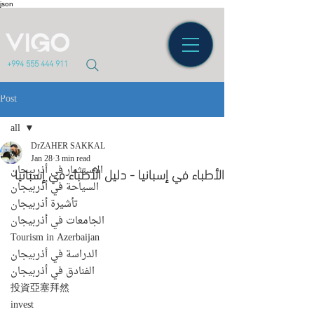
json
+994 555 444 911
Post
all
DrZAHER SAKKAL
all
Jan 28
3 min read
الأطباء في إسبانيا - دليل الأطباء في إسبانيا
الاستثمار في أذربيجان
السياحة في أذربيجان
تأشيرة أذربيجان
الجامعات في أذربيجان
Tourism in Azerbaijan
الدراسة في أذربيجان
الفنادق في أذربيجان
投資亞塞拜然
invest