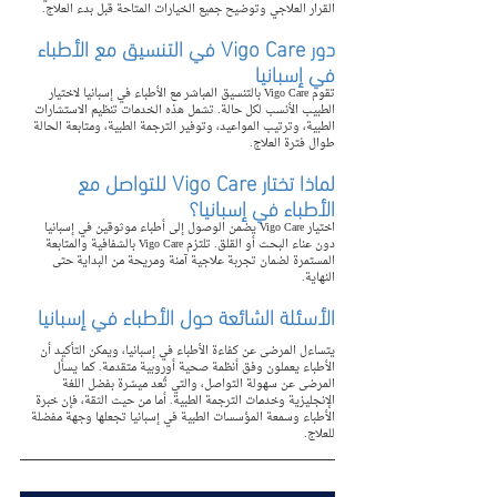
القرار العلاجي وتوضيح جميع الخيارات المتاحة قبل بدء العلاج.
دور Vigo Care في التنسيق مع الأطباء 
في إسبانيا
تقوم Vigo Care بالتنسيق المباشر مع الأطباء في إسبانيا لاختيار 
الطبيب الأنسب لكل حالة. تشمل هذه الخدمات تنظيم الاستشارات 
الطبية، وترتيب المواعيد، وتوفير الترجمة الطبية، ومتابعة الحالة 
طوال فترة العلاج.
لماذا تختار Vigo Care للتواصل مع 
الأطباء في إسبانيا؟
اختيار Vigo Care يضمن الوصول إلى أطباء موثوقين في إسبانيا 
دون عناء البحث أو القلق. تلتزم Vigo Care بالشفافية والمتابعة 
المستمرة لضمان تجربة علاجية آمنة ومريحة من البداية حتى 
النهاية.
الأسئلة الشائعة حول الأطباء في إسبانيا
يتساءل المرضى عن كفاءة الأطباء في إسبانيا، ويمكن التأكيد أن 
الأطباء يعملون وفق أنظمة صحية أوروبية متقدمة. كما يسأل 
المرضى عن سهولة التواصل، والتي تُعد ميسّرة بفضل اللغة 
الإنجليزية وخدمات الترجمة الطبية. أما من حيث الثقة، فإن خبرة 
الأطباء وسمعة المؤسسات الطبية في إسبانيا تجعلها وجهة مفضلة 
للعلاج.