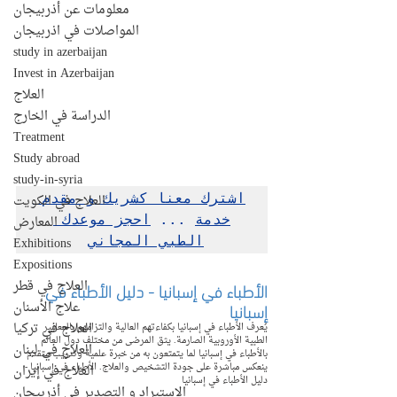
معلومات عن أذربيجان
المواصلات في اذربيجان
study in azerbaijan
Invest in Azerbaijan
العلاج
الدراسة في الخارج
Treatment
Study abroad
study-in-syria
العلاج في الكويت
اشترك معنا كشريك و مقدم 
المعارض
خدمة
 ... 
احجز موعدك 
Exhibitions
الطبي المجاني
Expositions
العلاج في قطر
الأطباء في إسبانيا - دليل الأطباء في 
إسبانيا
علاج الأسنان
العلاج في تركيا
يُعرف الأطباء في إسبانيا بكفاءتهم العالية والتزامهم بالمعايير 
الطبية الأوروبية الصارمة. يثق المرضى من مختلف دول العالم 
العلاج في لبنان
بالأطباء في إسبانيا لما يتمتعون به من خبرة علمية وتدريب متقدم 
ينعكس مباشرة على جودة التشخيص والعلاج. الأطباء في إسبانيا - 
العلاج في إيران
دليل الأطباء في إسبانيا
الإستيراد و التصدير في أذربيجان