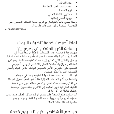
عدد الغرف.
عدد ساعات العمل المطلوبة.
نوع الخدمة.
مستوى النظافة الحالي.
وجود أعمال إضافية.
ولهذا ينصح دائماً بالتواصل مع فريق خدمة العملاء للحصول على 
التوصية المناسبة وفق احتياجات كل منزل.
📞 
00971557973340
لماذا أصبحت خدمة تنظيف البيوت 
بالساعة الخيار المفضل في عجمان؟
شهدت إمارة عجمان خلال السنوات الأخيرة توسعاً كبيراً في 
المشاريع السكنية والمجمعات الحديثة، وأصبحت تضم آلاف الشقق 
والفلل والمنازل التي تحتاج إلى خدمات تنظيف منتظمة. ومع تغير 
نمط الحياة وازدياد ساعات العمل والانشغال اليومي، أصبح من 
الصعب على الكثير من الأسر تخصيص الوقت الكافي للقيام بأعمال 
التنظيف المنزلية بشكل مستمر.
لهذا السبب أصبحت خدمة 
شركة تنظيف بيوت في عجمان 
بالساعة
 من أكثر الخدمات المنزلية طلباً، لأنها تمنح العميل المرونة 
في اختيار عدد ساعات العمل، وتسمح له بالحصول على خدمة 
تنظيف احترافية دون الحاجة إلى الالتزام بعقد طويل أو خدمة 
تنظيف شاملة في كل زيارة.
كما تساعد هذه الخدمة على تنظيم الوقت بشكل أفضل، حيث يمكن 
حجزها أسبوعياً أو شهرياً أو عند الحاجة فقط، وهو ما يجعلها 
مناسبة لمختلف فئات العملاء.
من هم الأشخاص الذين تناسبهم خدمة 