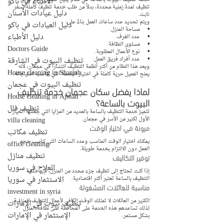
الأطباء في باكو
تنظيف لمدة زمنية محددة، بدلاً من طلب خدمة تنظيف كاملة بسعر 
دليل عيادات الأسنان
ثابت.
ويتم تحديد عدد ساعات العمل بناءً على:
دليل العيادات في باكو
مساحة المنزل.
دليل الأطباء
عدد الغرف.
مستوى النظافة.
Doctors Guide
نوع الأعمال المطلوبة.
تنظيف البيوت في الشارقة
عدد أفراد فريق العمل.
ويعد هذا النظام من أكثر أنظمة التنظيف انتشاراً في عجمان، لأنه 
House cleaning in Sharjah
يمنح العميل حرية كاملة في اختيار الخدمة التي تناسب احتياجاته.
تنظيف البيوت في عجمان
لماذا يفضل سكان عجمان خدمة تنظيف 
House cleaning in Ajman
البيوت بالساعة؟
تنظيف فلل
تتميز خدمة التنظيف بالساعة بالعديد من المزايا التي جعلتها الخيار 
villa cleaning
الأول لكثير من الأسر في عجمان.
مرونة في اختيار الوقت
تنظيف مكاتب
يمكنك اختيار الوقت المناسب وعدد الساعات التي تناسب حجم 
office cleaning
العمل دون الالتزام بخدمة طويلة.
تنظيف منازل
توفير التكاليف
العلاج في سوريا
إذا كنت تحتاج إلى تنظيف جزء محدد من المنزل، فإن خدمة 
الاستثمار في سوريا
التنظيف بالساعة تعتبر أكثر اقتصادية.
مناسبة للعائلات المشغولة
investment in syria
الكثير من العائلات لا تمتلك الوقت الكافي لأعمال التنظيف المنزلية، 
تنظيف بيوت في الإمارات
لذلك تساعدهم هذه الخدمة على المحافظة على نظافة المنزل 
الإستثمار في الإمارات
بشكل مستمر.