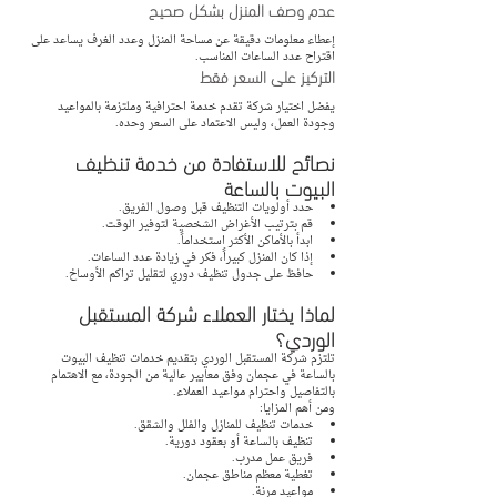
عدم وصف المنزل بشكل صحيح
إعطاء معلومات دقيقة عن مساحة المنزل وعدد الغرف يساعد على 
اقتراح عدد الساعات المناسب.
التركيز على السعر فقط
يفضل اختيار شركة تقدم خدمة احترافية وملتزمة بالمواعيد 
وجودة العمل، وليس الاعتماد على السعر وحده.
نصائح للاستفادة من خدمة تنظيف 
البيوت بالساعة
حدد أولويات التنظيف قبل وصول الفريق.
قم بترتيب الأغراض الشخصية لتوفير الوقت.
ابدأ بالأماكن الأكثر استخداماً.
إذا كان المنزل كبيراً، فكر في زيادة عدد الساعات.
حافظ على جدول تنظيف دوري لتقليل تراكم الأوساخ.
لماذا يختار العملاء شركة المستقبل 
الوردي؟
تلتزم شركة المستقبل الوردي بتقديم خدمات تنظيف البيوت 
بالساعة في عجمان وفق معايير عالية من الجودة، مع الاهتمام 
بالتفاصيل واحترام مواعيد العملاء.
ومن أهم المزايا:
خدمات تنظيف للمنازل والفلل والشقق.
تنظيف بالساعة أو بعقود دورية.
فريق عمل مدرب.
تغطية معظم مناطق عجمان.
مواعيد مرنة.