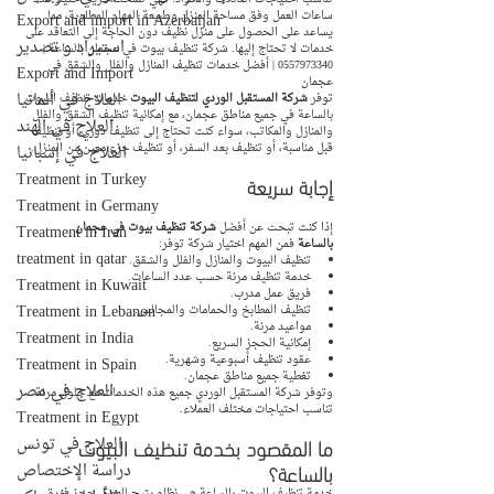
ساعات العمل وفق مساحة المنزل وطبيعة المهام المطلوبة، مما 
Export and import in Azerbaijan
يساعد على الحصول على منزل نظيف دون الحاجة إلى التعاقد على 
استيراد و تصدير
خدمات لا تحتاج إليها. شركة تنظيف بيوت في عجمان بالساعة | 
0557973340 | أفضل خدمات تنظيف المنازل والفلل والشقق في 
Export and Import
عجمان
العلاج في ألمانيا
توفر 
شركة المستقبل الوردي لتنظيف البيوت
 خدمات تنظيف البيوت 
بالساعة في جميع مناطق عجمان، مع إمكانية تنظيف الشقق والفلل 
العلاج في الهند
والمنازل والمكاتب، سواء كنت تحتاج إلى تنظيف دوري، أو تنظيف 
قبل مناسبة، أو تنظيف بعد السفر، أو تنظيف جزء معين من المنزل.
العلاج في إسبانيا
Treatment in Turkey
إجابة سريعة
Treatment in Germany
إذا كنت تبحث عن أفضل 
شركة تنظيف بيوت في عجمان 
Treatment in Iran
بالساعة
 فمن المهم اختيار شركة توفر:
treatment in qatar
تنظيف البيوت والمنازل والفلل والشقق.
خدمة تنظيف مرنة حسب عدد الساعات.
Treatment in Kuwait
فريق عمل مدرب.
Treatment in Lebanon
تنظيف المطابخ والحمامات والمجالس.
مواعيد مرنة.
Treatment in India
إمكانية الحجز السريع.
عقود تنظيف أسبوعية وشهرية.
Treatment in Spain
تغطية جميع مناطق عجمان.
العلاج في مصر
وتوفر شركة المستقبل الوردي جميع هذه الخدمات مع حلول مرنة 
تناسب احتياجات مختلف العملاء.
Treatment in Egypt
ما المقصود بخدمة تنظيف البيوت 
العلاج في تونس
بالساعة؟
دراسة الإختصاص
خدمة تنظيف البيوت بالساعة هي نظام يتيح للعميل حجز فريق 