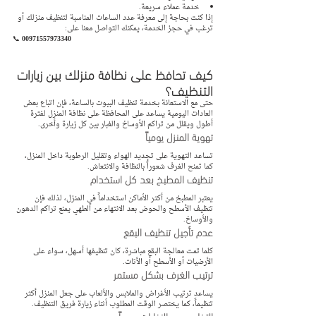
خدمة عملاء سريعة.
إذا كنت بحاجة إلى معرفة عدد الساعات المناسبة لتنظيف منزلك أو 
ترغب في حجز الخدمة، يمكنك التواصل معنا على:
📞 
00971557973340
كيف تحافظ على نظافة منزلك بين زيارات 
التنظيف؟
حتى مع الاستعانة بخدمة تنظيف البيوت بالساعة، فإن اتباع بعض 
العادات اليومية يساعد على المحافظة على نظافة المنزل لفترة 
أطول ويقلل من تراكم الأوساخ والغبار بين كل زيارة وأخرى.
تهوية المنزل يومياً
تساعد التهوية على تجديد الهواء وتقليل الرطوبة داخل المنزل، 
كما تمنح الغرف شعوراً بالنظافة والانتعاش.
تنظيف المطبخ بعد كل استخدام
يعتبر المطبخ من أكثر الأماكن استخداماً في المنزل، لذلك فإن 
تنظيف الأسطح والحوض بعد الانتهاء من الطهي يمنع تراكم الدهون 
والأوساخ.
عدم تأجيل تنظيف البقع
كلما تمت معالجة البقع مباشرة، كان تنظيفها أسهل، سواء على 
الأرضيات أو الأسطح أو الأثاث.
ترتيب الغرف بشكل مستمر
يساعد ترتيب الأغراض والملابس والألعاب على جعل المنزل أكثر 
تنظيماً، كما يختصر الوقت المطلوب أثناء زيارة فريق التنظيف.