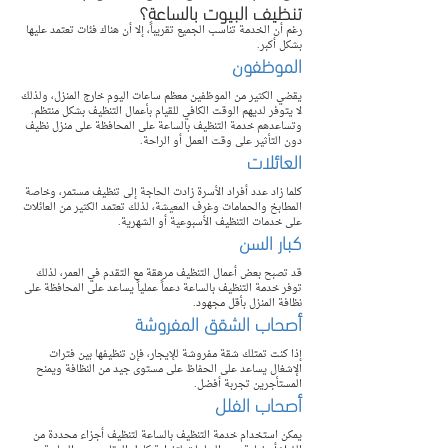
تنظيف البيوت بالساعة؟
رغم أن الخدمة تناسب الجميع تقريباً، إلا أن هناك فئات تعتمد عليها 
بشكل أكبر.
الموظفون
يقضي الكثير من الموظفين معظم ساعات اليوم خارج المنزل، ولذلك 
لا يتوفر لديهم الوقت الكافي للقيام بأعمال التنظيف بشكل منتظم. 
وتساعدهم خدمة التنظيف بالساعة على المحافظة على منزل نظيف 
دون التأثير على وقت العمل أو الراحة.
العائلات
كلما زاد عدد أفراد الأسرة زادت الحاجة إلى تنظيف مستمر، وخاصة 
المطابخ والحمامات وغرف المعيشة، لذلك تعتمد الكثير من العائلات 
على خدمات التنظيف الأسبوعية أو الشهرية.
كبار السن
قد تصبح بعض أعمال التنظيف مرهقة مع التقدم في العمر، لذلك 
توفر خدمة التنظيف بالساعة دعماً عملياً يساعد على المحافظة على 
نظافة المنزل بأقل مجهود.
أصحاب الشقق المفروشة
إذا كنت تمتلك شقة مفروشة للإيجار، فإن تنظيفها بين فترات 
الإشغال يساعد على الحفاظ على مستوى جيد من النظافة ويمنح 
المستأجرين تجربة أفضل.
أصحاب الفلل
يمكن استخدام خدمة التنظيف بالساعة لتنظيف أجزاء محددة من 