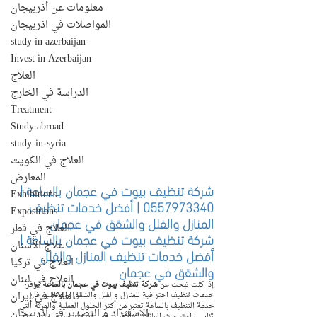
معلومات عن أذربيجان
المواصلات في اذربيجان
study in azerbaijan
Invest in Azerbaijan
العلاج
الدراسة في الخارج
Treatment
Study abroad
study-in-syria
العلاج في الكويت
المعارض
شركة تنظيف بيوت في عجمان بالساعة | 
Exhibitions
0557973340 | أفضل خدمات تنظيف 
Expositions
المنازل والفلل والشقق في عجمان
العلاج في قطر
شركة تنظيف بيوت في عجمان بالساعة | 
علاج الأسنان
أفضل خدمات تنظيف المنازل والفلل 
العلاج في تركيا
والشقق في عجمان
العلاج في لبنان
إذا كنت تبحث عن 
شركة تنظيف بيوت في عجمان بالساعة
 توفر 
العلاج في إيران
خدمات تنظيف احترافية للمنازل والفلل والشقق والمكاتب، فإن 
خدمة التنظيف بالساعة تعتبر من أكثر الحلول العملية والمرنة التي 
الإستيراد و التصدير في أذربيجان
تناسب احتياجات العائلات والأفراد. فهي تمنحك حرية اختيار عدد 