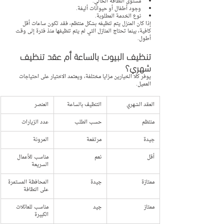
مستوى النظافة الحالي.
وجود أطفال أو حيوانات أليفة.
نوع الخدمة المطلوبة.
إذا كان المنزل يتم تنظيفه بشكل منتظم، فقد تكون ساعات أقل 
كافية، بينما تحتاج المنازل التي لم يتم تنظيفها منذ فترة إلى وقت 
أطول.
تنظيف البيوت بالساعة أم عقد تنظيف 
شهري؟
يوفر كلا الخيارين مزايا مختلفة، ويعتمد الاختيار على احتياجات 
العميل.
العقد الشهري
التنظيف بالساعة
العنصر
منتظم
حسب الطلب
عدد الزيارات
جيدة
مرتفعة
المرونة
أقل
نعم
مناسب للأعمال 
السريعة
ممتازة
جيدة
المحافظة المستمرة 
على النظافة
ممتاز
جيد
مناسب للعائلات 
الكبيرة