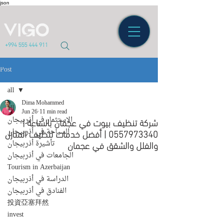
json
+994 555 444 911
Post
all
Dima Mohammed
all
Jun 26
11 min read
شركة تنظيف بيوت في عجمان بالساعة |
الاستثمار في أذربيجان
0557973340 | أفضل خدمات تنظيف المنازل
السياحة في أذربيجان
والفلل والشقق في عجمان
تأشيرة أذربيجان
الجامعات في أذربيجان
Tourism in Azerbaijan
الدراسة في أذربيجان
الفنادق في أذربيجان
投資亞塞拜然
invest