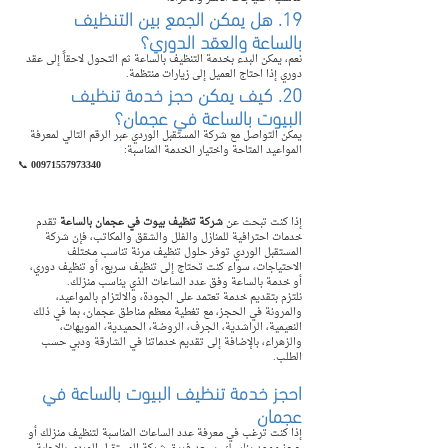
19. هل يمكن الجمع بين التنظيف 
بالساعة والعقد الدوري؟
نعم، يمكن البدء بخدمة التنظيف بالساعة ثم التحول لاحقاً إلى عقد 
دوري إذا احتاج العميل إلى زيارات منتظمة.
20. كيف يمكن حجز خدمة تنظيف 
البيوت بالساعة في عجمان؟
يمكن التواصل مع شركة المستقبل الوردي عبر الرقم التالي لمعرفة 
المواعيد المتاحة واختيار الخدمة المناسبة:
📞 
00971557973340
إذا كنت تبحث عن 
شركة تنظيف بيوت في عجمان بالساعة
 تقدم 
خدمات احترافية للمنازل والفلل والشقق والمكاتب، فإن شركة 
المستقبل الوردي توفر حلول تنظيف مرنة تناسب مختلف 
الاحتياجات، سواء كنت تحتاج إلى تنظيف سريع، أو تنظيف دوري، 
أو خدمة بالساعة وفق عدد الساعات الذي يناسب منزلك.
نلتزم بتقديم خدمة تعتمد على الجودة، والالتزام بالمواعيد، 
والمرونة في الحجز، مع تغطية معظم مناطق عجمان، بما في ذلك 
النعيمية، الراشدية، الجرف، الروضة، الحميدية، المويهات، 
والزهراء، بالإضافة إلى تقديم خدماتنا في الشارقة ودبي حسب 
الطلب.
احجز خدمة تنظيف البيوت بالساعة في 
عجمان
إذا كنت ترغب في معرفة عدد الساعات المناسبة لتنظيف منزلك أو 