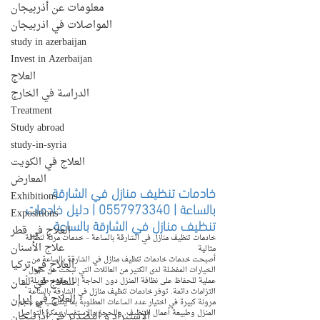
معلومات عن أذربيجان
المواصلات في اذربيجان
study in azerbaijan
Invest in Azerbaijan
العلاج
الدراسة في الخارج
Treatment
Study abroad
study-in-syria
العلاج في الكويت
المعارض
خادمات تنظيف منازل في الشارقة 
Exhibitions
بالساعة | 0557973340 | دليل خادمات 
Expositions
تنظيف منازل في الشارقة بالساعة
العلاج في قطر
خادمات تنظيف منازل في الشارقة بالساعة – خدمات مرنة لنظافة 
علاج الأسنان
مثالية
أصبحت خدمات خادمات تنظيف منازل في الشارقة بالساعة من 
العلاج في تركيا
الخيارات المفضلة لدى الكثير من العائلات التي تبحث عن حلول 
العلاج في لبنان
عملية للحفاظ على نظافة المنزل دون الحاجة إلى عقود طويلة أو 
التزامات دائمة. توفر خادمات تنظيف منازل في الشارقة بالساعة 
العلاج في إيران
مرونة كبيرة في اختيار عدد الساعات المطلوبة بما يتناسب مع حجم 
المنزل وطبيعة أعمال التنظيف. وللحجز والاستفسار يمكن التواصل 
الإستيراد و التصدير في أذربيجان