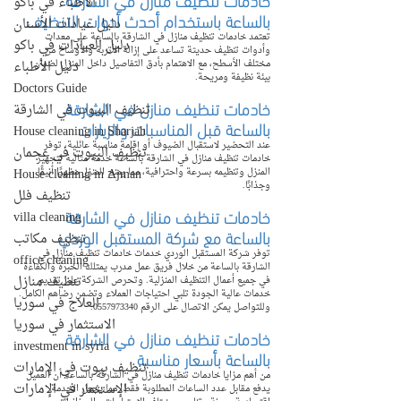
الأطباء في باكو
بالساعة باستخدام أحدث أدوات التنظيف
دليل عيادات الأسنان
تعتمد خادمات تنظيف منازل في الشارقة بالساعة على معدات 
دليل العيادات في باكو
وأدوات تنظيف حديثة تساعد على إزالة الأتربة والأوساخ من 
مختلف الأسطح، مع الاهتمام بأدق التفاصيل داخل المنزل لضمان 
دليل الأطباء
بيئة نظيفة ومريحة.
Doctors Guide
خادمات تنظيف منازل في الشارقة 
تنظيف البيوت في الشارقة
بالساعة قبل المناسبات والزيارات
House cleaning in Sharjah
عند التحضير لاستقبال الضيوف أو إقامة مناسبة عائلية، توفر 
تنظيف البيوت في عجمان
خادمات تنظيف منازل في الشارقة بالساعة خدمة مثالية لتجهيز 
House cleaning in Ajman
المنزل وتنظيمه بسرعة واحترافية، مما يمنح المنزل مظهرًا أنيقًا 
وجذابًا.
تنظيف فلل
خادمات تنظيف منازل في الشارقة 
villa cleaning
بالساعة مع شركة المستقبل الوردي
تنظيف مكاتب
توفر شركة المستقبل الوردي خدمات خادمات تنظيف منازل في 
office cleaning
الشارقة بالساعة من خلال فريق عمل مدرب يمتلك الخبرة والكفاءة 
تنظيف منازل
في جميع أعمال التنظيف المنزلية. وتحرص الشركة على تقديم 
خدمات عالية الجودة تلبي احتياجات العملاء وتضمن رضاهم الكامل. 
العلاج في سوريا
وللتواصل يمكن الاتصال على الرقم 0557973340.
الاستثمار في سوريا
خادمات تنظيف منازل في الشارقة 
investment in syria
بالساعة بأسعار مناسبة
تنظيف بيوت في الإمارات
من أهم مزايا خادمات تنظيف منازل في الشارقة بالساعة أن العميل 
الإستثمار في الإمارات
يدفع مقابل عدد الساعات المطلوبة فقط، مما يجعل الخدمة 