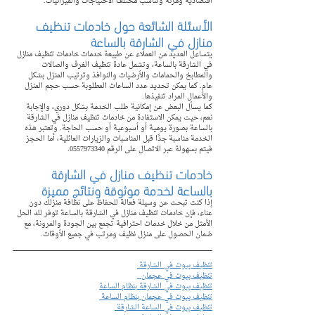
اقتصادية ومرنة وتناسب مختلف الاحتياجات والميزانيات.
الأسئلة الشائعة حول خادمات تنظيف 
منازل في الشارقة بالساعة
يتساءل العديد من العملاء عن طبيعة خدمات خادمات تنظيف منازل 
في الشارقة بالساعة، وتشمل عادة تنظيف الغرف والصالات 
والمطابخ والحمامات والأرضيات والنوافذ وترتيب المنزل بشكل 
عام. كما يمكن تحديد عدد الساعات المطلوبة حسب حجم المنزل 
والأعمال المراد تنفيذها.
كما يسأل البعض عن إمكانية طلب الخدمة بشكل دوري، والإجابة 
نعم، حيث يمكن الاستفادة من خادمات تنظيف منازل في الشارقة 
بالساعة بصورة يومية أو أسبوعية أو حسب الحاجة. وتعتبر هذه 
الخدمة مناسبة جدًا قبل المناسبات والزيارات العائلية، أما الحجز 
فيتم بسهولة عبر الاتصال على الرقم 0557973340.
خادمات تنظيف منازل في الشارقة 
بالساعة لخدمة موثوقة ونتائج مميزة
إذا كنت تبحث عن وسيلة فعالة للحفاظ على نظافة منزلك دون 
عناء، فإن خادمات تنظيف منازل في الشارقة بالساعة توفر لك الحل 
الأمثل من خلال خدمات احترافية تجمع بين الجودة والمرونة، مع 
ضمان الحصول على منزل نظيف ومرتب في جميع الأوقات.
تنظيف بيوت في الشارقة 
تنظيف بيوت في عجمان  
تنظيف بيوت في الشارقة بنظام الساعة
تنظيف بيوت في عجمان بنظام الساعة 
تنظيف بيوت في الساعة الشارقة 