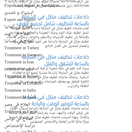
على الرقم 0557973340. خادمات تنظيف منازل في الشارقة بالساعة | 
Export and import in Azerbaijan
0557973340 | دليل خادمات تنظيف منازل في الشارقة بالساعة
استيراد و تصدير
خادمات تنظيف منازل في الشارقة 
Export and Import
بالساعة لتنظيف شامل لجميع الغرف
العلاج في ألمانيا
تقدم خادمات تنظيف منازل في الشارقة بالساعة خدمات متكاملة 
تشمل تنظيف غرف النوم وغرف المعيشة والمطابخ والحمامات، 
العلاج في الهند
بالإضافة إلى تنظيف الأرضيات والأسطح والنوافذ. وتحرص خادمات 
العلاج في إسبانيا
تنظيف منازل في الشارقة بالساعة على تنفيذ جميع المهام بدقة 
واهتمام للحصول على أفضل النتائج.
Treatment in Turkey
خادمات تنظيف منازل في الشارقة 
Treatment in Germany
بالساعة للشقق والفلل
Treatment in Iran
treatment in qatar
سواء كنت تقيم في شقة صغيرة أو فيلا كبيرة، فإن خدمات خادمات 
تنظيف منازل في الشارقة بالساعة مناسبة لجميع أنواع العقارات 
Treatment in Kuwait
السكنية. وتمتلك خادمات تنظيف منازل في الشارقة بالساعة الخبرة 
الكافية للتعامل مع مختلف المساحات وتقديم مستوى عالٍ من 
Treatment in Lebanon
النظافة والترتيب.
Treatment in India
خادمات تنظيف منازل في الشارقة 
Treatment in Spain
بالساعة لتوفير الوقت والراحة
العلاج في مصر
تساعد خادمات تنظيف منازل في الشارقة بالساعة أصحاب المنازل 
Treatment in Egypt
على توفير الوقت والجهد، حيث يتم إنجاز أعمال التنظيف بسرعة 
وكفاءة. ولهذا أصبحت خادمات تنظيف منازل في الشارقة بالساعة 
العلاج في تونس
خيارًا مثاليًا للأسر العاملة والأشخاص المشغولين.
دراسة الإختصاص
خادمات تنظيف منازل في الشارقة 