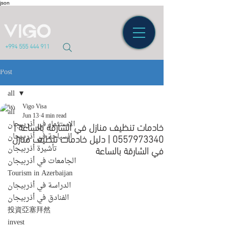
json
+994 555 444 911
Post
all
Vigo Visa
all
Jun 13
4 min read
خادمات تنظيف منازل في الشارقة بالساعة |
الاستثمار في أذربيجان
0557973340 | دليل خادمات تنظيف منازل
السياحة في أذربيجان
في الشارقة بالساعة
تأشيرة أذربيجان
الجامعات في أذربيجان
Tourism in Azerbaijan
الدراسة في أذربيجان
الفنادق في أذربيجان
投資亞塞拜然
invest