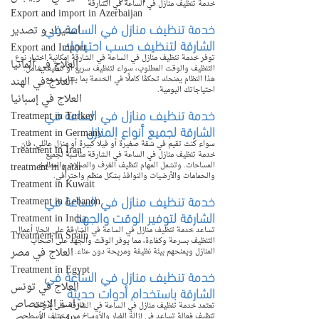
خدمة تنظيف منازل في الساعة في الشارقة
Export and import in Azerbaijan
خدمة تنظيف منازل في الساعة في 
استيراد و تصدير
الشارقة لتنظيف حسب احتياجك
Export and Import
توفر خدمة تنظيف منازل في الساعة في الشارقة إمكانية اختيار نوع 
العلاج في ألمانيا
التنظيف والوقت المطلوب، سواء لتنظيف سريع أو تنظيف شامل. 
العلاج في الهند
هذا النظام يمنحك تحكمًا كاملًا في الخدمة بما يتناسب مع 
احتياجاتك اليومية.
العلاج في إسبانيا
خدمة تنظيف منازل في الساعة في 
Treatment in Turkey
الشارقة لجميع أنواع المنازل
Treatment in Germany
سواء كنت تقيم في شقة صغيرة أو فيلا كبيرة أو منزل عائلي، فإن 
Treatment in Iran
خدمة تنظيف منازل في الساعة في الشارقة مناسبة لجميع 
treatment in qatar
المساحات. وتشمل المهام تنظيف الغرف والصالات والمطابخ 
والحمامات والأرضيات والنوافذ بشكل منظم واحترافي.
Treatment in Kuwait
خدمة تنظيف منازل في الساعة في 
Treatment in Lebanon
الشارقة لتوفير الوقت والجهد
Treatment in India
تساعد خدمة تنظيف منازل في الساعة في الشارقة على إنجاز أعمال 
Treatment in Spain
التنظيف بسرعة وكفاءة، مما يوفر الوقت والجهد على أصحاب 
العلاج في مصر
المنازل ويمنحهم بيئة نظيفة ومريحة دون عناء.
Treatment in Egypt
خدمة تنظيف منازل في الساعة في 
العلاج في تونس
الشارقة باستخدام أدوات حديثة
دراسة الإختصاص
تعتمد خدمة تنظيف منازل في الساعة في الشارقة على أدوات 
تنظيف فعالة تساعد في إزالة الغبار والأوساخ من مختلف الأسطح، 