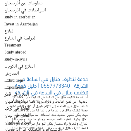
معلومات عن أذربيجان
المواصلات في اذربيجان
study in azerbaijan
Invest in Azerbaijan
العلاج
الدراسة في الخارج
Treatment
Study abroad
study-in-syria
العلاج في الكويت
المعارض
خدمة تنظيف منازل في الساعة في 
Exhibitions
الشارقة | 0557973340 | دليل خدمة 
Expositions
تنظيف منازل في الساعة في الشارقة
العلاج في قطر
تُعد خدمة تنظيف منازل في الساعة في الشارقة من الخدمات 
علاج الأسنان
الحديثة التي تمنح العائلات والأفراد مرونة كاملة في الحفاظ على 
نظافة المنزل دون الحاجة إلى التزام طويل أو تكلفة ثابتة. تعتمد 
العلاج في تركيا
خدمة تنظيف منازل في الساعة في الشارقة على نظام الساعات، 
العلاج في لبنان
حيث يمكن للعميل تحديد عدد الساعات المناسبة حسب حجم 
المنزل ونوع التنظيف المطلوب، مما يجعلها مناسبة لجميع أنواع 
العلاج في إيران
المنازل. وللحجز والاستفسار يمكن التواصل عبر الرقم 0557973340. 
خدمة تنظيف منازل في الساعة في الشارقة | 0557973340 | دليل 
الإستيراد و التصدير في أذربيجان