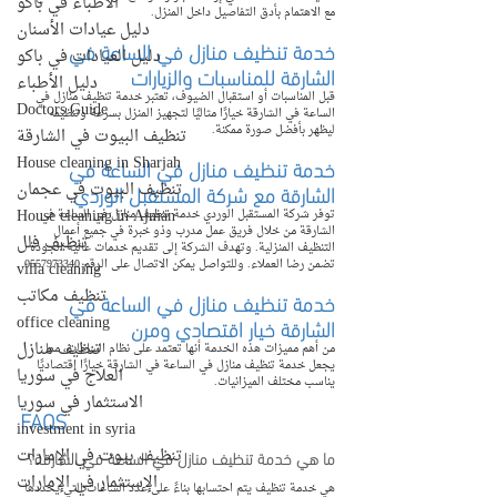
الأطباء في باكو
مع الاهتمام بأدق التفاصيل داخل المنزل.
دليل عيادات الأسنان
خدمة تنظيف منازل في الساعة في 
دليل العيادات في باكو
الشارقة للمناسبات والزيارات
دليل الأطباء
قبل المناسبات أو استقبال الضيوف، تعتبر خدمة تنظيف منازل في 
Doctors Guide
الساعة في الشارقة خيارًا مثاليًا لتجهيز المنزل بسرعة وتنظيمه 
ليظهر بأفضل صورة ممكنة.
تنظيف البيوت في الشارقة
House cleaning in Sharjah
خدمة تنظيف منازل في الساعة في 
الشارقة مع شركة المستقبل الوردي
تنظيف البيوت في عجمان
House cleaning in Ajman
توفر شركة المستقبل الوردي خدمة تنظيف منازل في الساعة في 
الشارقة من خلال فريق عمل مدرب وذو خبرة في جميع أعمال 
تنظيف فلل
التنظيف المنزلية. وتهدف الشركة إلى تقديم خدمات عالية الجودة 
تضمن رضا العملاء. وللتواصل يمكن الاتصال على الرقم 0557973340.
villa cleaning
تنظيف مكاتب
خدمة تنظيف منازل في الساعة في 
office cleaning
الشارقة خيار اقتصادي ومرن
تنظيف منازل
من أهم مميزات هذه الخدمة أنها تعتمد على نظام الساعات، مما 
يجعل خدمة تنظيف منازل في الساعة في الشارقة خيارًا اقتصاديًا 
العلاج في سوريا
يناسب مختلف الميزانيات.
الاستثمار في سوريا
FAQS
investment in syria
تنظيف بيوت في الإمارات
ما هي خدمة تنظيف منازل في الساعة في الشارقة؟
الإستثمار في الإمارات
هي خدمة تنظيف يتم احتسابها بناءً على عدد الساعات التي يحددها 