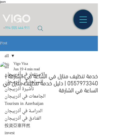
json
+994 555 444 911
Post
all
Vigo Visa
all
Jun 19
4 min read
خدمة تنظيف منازل في الساعة في الشارقة |
الاستثمار في أذربيجان
0557973340 | دليل خدمة تنظيف منازل في
السياحة في أذربيجان
الساعة في الشارقة
تأشيرة أذربيجان
الجامعات في أذربيجان
Tourism in Azerbaijan
الدراسة في أذربيجان
الفنادق في أذربيجان
投資亞塞拜然
invest