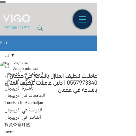
json
+994 555 444 911
Post
all
Vigo Visa
all
Jun 5
3 min read
عاملات تنظيف المنازل بالساعة في عجمان |
الاستثمار في أذربيجان
0557973340 | دليل عاملات تنظيف المنازل
السياحة في أذربيجان
بالساعة في عجمان
تأشيرة أذربيجان
الجامعات في أذربيجان
Tourism in Azerbaijan
الدراسة في أذربيجان
الفنادق في أذربيجان
投資亞塞拜然
invest