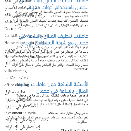
الأطباء في باكو
عجمان باستخدام أدوات حديثة
دليل عيادات الأسنان
تعتمد عاملات تنظيف المنازل بالساعة في عجمان على أدوات 
دليل العيادات في باكو
تنظيف متطورة ومواد فعالة تساعد في إزالة الأوساخ والبقع من 
مختلف الأسطح. كما تهتم عاملات تنظيف المنازل بالساعة في 
دليل الأطباء
عجمان بتنظيف الزوايا والأماكن التي تحتاج إلى عناية خاصة.
Doctors Guide
عاملات تنظيف المنازل بالساعة في 
تنظيف البيوت في الشارقة
عجمان مع شركة المستقبل الوردي
House cleaning in Sharjah
توفر شركة المستقبل الوردي خدمات عاملات تنظيف المنازل 
تنظيف البيوت في عجمان
بالساعة في عجمان من خلال فريق عمل مدرب وذو خبرة في أعمال 
House cleaning in Ajman
التنظيف المنزلية. وتحرص الشركة على تقديم خدمات عاملات 
تنظيف المنازل بالساعة في عجمان بجودة عالية واهتمام بالتفاصيل 
تنظيف فلل
لضمان رضا العملاء. وللتواصل المباشر يمكن الاتصال على الرقم 
0557973340.
villa cleaning
تنظيف مكاتب
الأسئلة الشائعة حول عاملات تنظيف 
office cleaning
المنازل بالساعة في عجمان
تنظيف منازل
1. ما هي خدمة عاملات تنظيف المنازل بالساعة في عجمان؟
العلاج في سوريا
هي خدمة تنظيف منزلية يتم فيها تحديد عدد ساعات العمل حسب 
حاجة العميل لإنجاز أعمال التنظيف بشكل احترافي.
الاستثمار في سوريا
investment in syria
2. هل يمكن اختيار عدد الساعات؟
نعم، يمكن تحديد عدد الساعات حسب حجم المنزل وكمية التنظيف 
تنظيف بيوت في الإمارات
المطلوبة.
الإستثمار في الإمارات
3. ماذا تشمل الخدمة؟