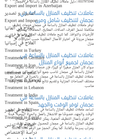
0557973340 | دليل عاملات تنظيف المنازل بالساعة في عجمان
Export and import in Azerbaijan
عاملات تنظيف المنازل بالساعة في 
استيراد و تصدير
عجمان لتنظيف شامل ومرن
Export and Import
توفر عاملات تنظيف المنازل بالساعة في عجمان خدمات تنظيف 
العلاج في ألمانيا
متكاملة تشمل الغرف، الصالات، المطابخ، الحمامات، وتنظيف 
الأرضيات والنوافذ. كما تتيح عاملات تنظيف المنازل بالساعة في 
العلاج في الهند
عجمان مرونة في اختيار الأعمال المطلوبة حسب احتياجات كل 
العلاج في إسبانيا
منزل.
Treatment in Turkey
عاملات تنظيف المنازل بالساعة في 
Treatment in Germany
عجمان لجميع أنواع المنازل
Treatment in Iran
سواء كان المنزل صغيرًا أو كبيرًا، فإن خدمات عاملات تنظيف 
treatment in qatar
المنازل بالساعة في عجمان تناسب جميع أنواع المساكن. حيث تتمتع 
عاملات تنظيف المنازل بالساعة في عجمان بالخبرة في التعامل مع 
Treatment in Kuwait
مختلف المساحات المنزلية وتقديم نتائج عالية الجودة خلال وقت 
مناسب.
Treatment in Lebanon
عاملات تنظيف المنازل بالساعة في 
Treatment in India
عجمان توفر الوقت والجهد
Treatment in Spain
العلاج في مصر
تساعد عاملات تنظيف المنازل بالساعة في عجمان الأسر على توفير 
الوقت والجهد، خصوصًا مع الانشغال بالعمل والحياة اليومية. فبدلًا 
Treatment in Egypt
من القيام بأعمال التنظيف المتعبة، يمكن الاعتماد على عاملات 
تنظيف المنازل بالساعة في عجمان للحصول على منزل نظيف 
العلاج في تونس
ومرتب بسرعة وكفاءة. كما يمكن الحجز عبر الرقم 0557973340.
دراسة الإختصاص
عاملات تنظيف المنازل بالساعة في 