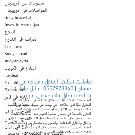
معلومات عن أذربيجان
المواصلات في اذربيجان
study in azerbaijan
Invest in Azerbaijan
العلاج
الدراسة في الخارج
Treatment
Study abroad
study-in-syria
العلاج في الكويت
المعارض
عاملات تنظيف المنازل بالساعة في 
Exhibitions
عجمان | 0557973340 | دليل عاملات 
Expositions
تنظيف المنازل بالساعة في عجمان
العلاج في قطر
تُعد خدمات عاملات تنظيف المنازل بالساعة في عجمان من أكثر 
علاج الأسنان
الحلول طلبًا لدى العائلات التي تبحث عن تنظيف منزلها بطريقة 
مرنة وسريعة دون الالتزام بعقود طويلة. توفر عاملات تنظيف 
العلاج في تركيا
المنازل بالساعة في عجمان إمكانية اختيار عدد الساعات المناسبة 
العلاج في لبنان
حسب حجم المنزل واحتياجاته، مما يجعل الخدمة مناسبة للشقق 
والفلل والمنازل المختلفة. وللحجز والاستفسار عن خدمات عاملات 
العلاج في إيران
تنظيف المنازل بالساعة في عجمان يمكن التواصل عبر الرقم 
0557973340. عاملات تنظيف المنازل بالساعة في عجمان | 
الإستيراد و التصدير في أذربيجان