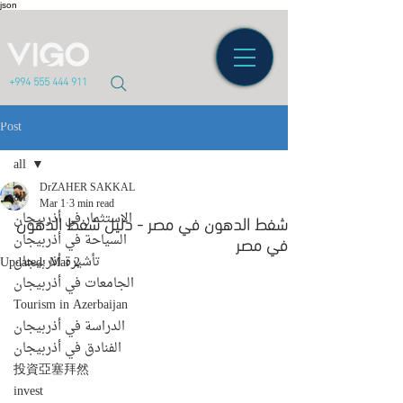
json
+994 555 444 911
Post
all
DrZAHER SAKKAL
all
Mar 1
3 min read
شفط الدهون في مصر - دليل شفط الدهون
الاستثمار في أذربيجان
في مصر
السياحة في أذربيجان
تأشيرة أذربيجان
Updated:
Mar 2
الجامعات في أذربيجان
Tourism in Azerbaijan
الدراسة في أذربيجان
الفنادق في أذربيجان
投資亞塞拜然
invest