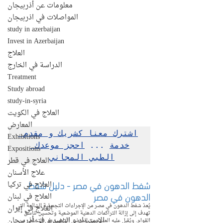
معلومات عن أذربيجان
المواصلات في اذربيجان
study in azerbaijan
Invest in Azerbaijan
العلاج
الدراسة في الخارج
Treatment
Study abroad
study-in-syria
العلاج في الكويت
المعارض
اشترك معنا كشريك و مقدم 
Exhibitions
خدمة
 ... 
احجز موعدك 
Expositions
الطبي المجاني
العلاج في قطر
علاج الأسنان
شفط الدهون في مصر - دليل شفط 
العلاج في تركيا
الدهون في مصر
العلاج في لبنان
يُعدّ شفط الدهون في مصر من الإجراءات التجميلية الشائعة التي 
العلاج في إيران
تهدف إلى إزالة التراكمات الدهنية الموضعية وتحسين تناسق 
الإستيراد و التصدير في أذربيجان
القوام. ويُقبل عليه العديد من المرضى الراغبين في التخلص من 