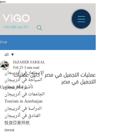
json
+994 555 444 911
Post
all
DrZAHER SAKKAL
all
Feb 25
3 min read
عمليات التجميل في مصر - دليل عمليات
الاستثمار في أذربيجان
التجميل في مصر
السياحة في أذربيجان
تأشيرة أذربيجان
Updated:
Mar 2
الجامعات في أذربيجان
Tourism in Azerbaijan
الدراسة في أذربيجان
الفنادق في أذربيجان
投資亞塞拜然
invest