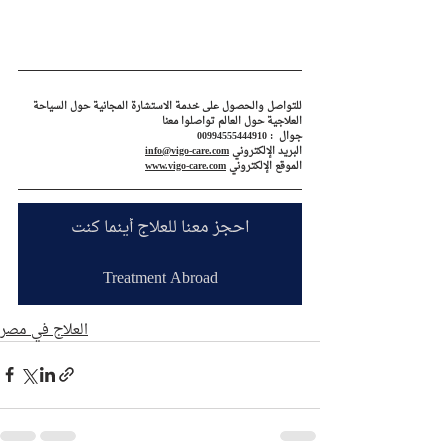
للتواصل والحصول على خدمة الاستشارة المجانية حول السياحة 
العلاجية حول العالم تواصلوا معنا
جوال  : 00994555444910
البريد الإلكتروني 
info@vigo-care.com
الموقع الإلكتروني 
www.vigo-care.com
احجز معنا للعلاج أينما كنت
Treatment Abroad
العلاج في مصر