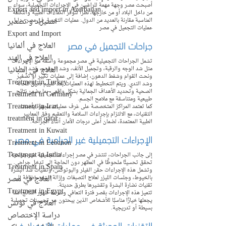
أصبحت مصر وجهة مهمة للراغبين في الإجراءات التجميلية، سواء 
Export and import in Azerbaijan
من داخل البلاد أو من خارجها، نظرًا لتوفر الكفاءات الطبية والتكلفة 
استيراد و تصدير
المناسبة مقارنة بالعديد من الدول. عمليات التجميل في مصر - دليل 
عمليات التجميل في مصر
Export and Import
جراحات التجميل في مصر
العلاج في ألمانيا
العلاج في الهند
تشمل الجراحات التجميلية في مصر مجموعة واسعة من الإجراءات 
العلاج في إسبانيا
مثل شد الوجه والرقبة، وتجميل الأنف، وشد الجفون، وشد البطن، 
ونحت القوام وشفط الدهون، إضافة إلى عمليات تكبير أو تصغير 
Treatment in Turkey
وشد الثدي. ويتم التخطيط لهذه العمليات بعد تقييم دقيق للحالة 
الصحية وتحديد الأهداف الجمالية بشكل واقعي، بما يضمن نتائج 
Treatment in Germany
طبيعية ومتناسقة مع ملامح الجسم.
Treatment in Iran
كما تعتمد المراكز المتخصصة على غرف عمليات مجهزة بأحدث 
التقنيات، مع الالتزام بإجراءات السلامة والتعقيم وفق المعايير 
treatment in qatar
الطبية المعتمدة، لضمان أعلى درجات الأمان أثناء الجراحة.
Treatment in Kuwait
الإجراءات التجميلية غير الجراحية في مصر
Treatment in Lebanon
Treatment in India
إلى جانب الجراحات، تنتشر في مصر إجراءات تجميلية غير جراحية 
تحقق تحسينًا ملحوظًا في المظهر دون الحاجة إلى تدخل جراحي. 
Treatment in Spain
وتشمل هذه الإجراءات حقن الفيلر والبوتوكس، وتقنيات شد البشرة 
العلاج في مصر
بالخيوط، وجلسات الليزر لعلاج التصبغات وإزالة الشعر، إضافة إلى 
تقنيات نضارة البشرة وتقشيرها بطرق حديثة.
Treatment in Egypt
تتميز هذه الإجراءات بقصر فترة التعافي وسرعة ظهور النتائج، مما 
يجعلها خيارًا مناسبًا للأشخاص الذين يبحثون عن تحسينات تجميلية 
العلاج في تونس
بسيطة أو تدريجية.
دراسة الإختصاص
التقنيات الحديثة في عمليات التجميل في 