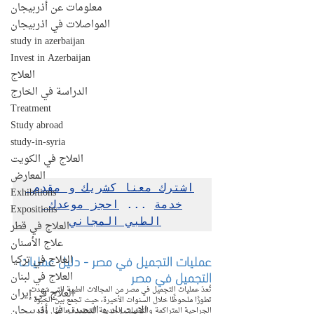
معلومات عن أذربيجان
المواصلات في اذربيجان
study in azerbaijan
Invest in Azerbaijan
العلاج
الدراسة في الخارج
Treatment
Study abroad
study-in-syria
العلاج في الكويت
المعارض
اشترك معنا كشريك و مقدم 
Exhibitions
خدمة
 ... 
احجز موعدك 
Expositions
الطبي المجاني
العلاج في قطر
علاج الأسنان
عمليات التجميل في مصر - دليل عمليات 
العلاج في تركيا
التجميل في مصر
العلاج في لبنان
تُعدّ عمليات التجميل في مصر من المجالات الطبية التي شهدت 
العلاج في إيران
تطورًا ملحوظًا خلال السنوات الأخيرة، حيث تجمع بين الخبرة 
الإستيراد و التصدير في أذربيجان
الجراحية المتراكمة والتقنيات الحديثة المعتمدة عالميًا. وقد 