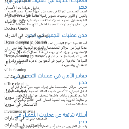
الأطباء في باكو
مصر
دليل عيادات الأسنان
تعتمد العديد من المراكز في مصر على أجهزة حديثة لنحت الجسم 
دليل العيادات في باكو
بالفيزر أو الليزر، وتقنيات تصوير رقمية تساعد على محاكاة النتائج 
المتوقعة قبل العملية. كما يتم استخدام مواد طبية عالية الجودة 
دليل الأطباء
في الحقن والإجراءات التجميلية لضمان نتائج آمنة وطويلة الأمد.
Doctors Guide
مدن عمليات التجميل في مصر
تنظيف البيوت في الشارقة
House cleaning in Sharjah
تُعد القاهرة المركز الرئيسي لعمليات التجميل في مصر، حيث تضم 
عددًا كبيرًا من المراكز المتخصصة والعيادات الحديثة. كما تبرز 
تنظيف البيوت في عجمان
الإسكندرية والجيزة كمدن مهمة في هذا المجال، إضافة إلى بعض 
House cleaning in Ajman
المدن السياحية مثل شرم الشيخ والغردقة التي تستقطب مرضى 
السياحة العلاجية الراغبين في الجمع بين الإجراء التجميلي وفترة 
تنظيف فلل
نقاهة في بيئة مريحة.
villa cleaning
معايير الأمان في عمليات التجميل في 
تنظيف مكاتب
مصر
office cleaning
تحرص المراكز المتخصصة على إجراء تقييم طبي شامل قبل أي 
تنظيف منازل
تدخل تجميلي، للتأكد من ملاءمة الحالة الصحية للإجراء المطلوب. 
كما يتم تقديم إرشادات واضحة للمريض حول فترة التعافي 
العلاج في سوريا
والمتابعة الدورية بعد العملية لضمان أفضل النتائج وتقليل أي 
الاستثمار في سوريا
مضاعفات محتملة.
investment in syria
أسئلة شائعة عن عمليات التجميل في 
تنظيف بيوت في الإمارات
مصر
الإستثمار في الإمارات
يتساءل الكثيرون عن مدى أمان العمليات التجميلية في مصر، 