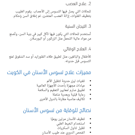
2. علاج العصب
للحالات التي يصل فيها التسوس إلى الأعصاب. يقوم الطبيب 
بتنظيف القنوات، إزالة العصب المتضرر، ثم إغلاق السن بإحكام.
3. التيجان السنية
تُستخدم للحالات التي يكون فيها تآكل كبير في بنية السن، وتُصنع 
من مواد عالية التحمل مثل الزركون أو البورسلان.
4. العلاج الوقائي
للأطفال والبالغين، مثل تطبيق طلاء الفلورايد أو سد الشقوق لمنع 
التسوس قبل حدوثه.
مميزات علاج تسوس الأسنان في الكويت
تقنيات ليزر حديثة لتقليل الألم
عيادات مجهزة بأحدث الأجهزة العالمية
تطبيق صارم لمعايير التعقيم والسلامة
رعاية قبلية وبعدية شاملة
تكاليف مناسبة مقارنة بالدول الأخرى
نصائح للوقاية من تسوس الأسنان
تنظيف الأسنان مرتين يوميًا
استخدام الخيط الطبي
تقليل تناول السكريات
الفحص الدوري عند طبيب الأسنان