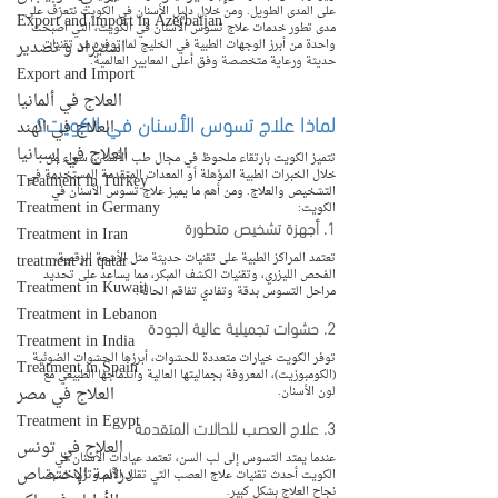
على المدى الطويل. ومن خلال دليل الأسنان في الكويت نتعرّف على 
Export and import in Azerbaijan
مدى تطور خدمات علاج تسوس الأسنان في الكويت، التي أصبحت 
استيراد و تصدير
واحدة من أبرز الوجهات الطبية في الخليج لما توفره من تقنيات 
حديثة ورعاية متخصصة وفق أعلى المعايير العالمية.
Export and Import
العلاج في ألمانيا
لماذا علاج تسوس الأسنان في الكويت؟
العلاج في الهند
العلاج في إسبانيا
تتميز الكويت بارتقاء ملحوظ في مجال طب الأسنان، سواء من 
خلال الخبرات الطبية المؤهلة أو المعدات المتقدمة المستخدمة في 
Treatment in Turkey
التشخيص والعلاج. ومن أهم ما يميز علاج تسوس الأسنان في 
Treatment in Germany
الكويت:
1. أجهزة تشخيص متطورة
Treatment in Iran
treatment in qatar
تعتمد المراكز الطبية على تقنيات حديثة مثل الأشعة الرقمية، 
الفحص الليزري، وتقنيات الكشف المبكر، مما يساعد على تحديد 
Treatment in Kuwait
مراحل التسوس بدقة وتفادي تفاقم الحالة.
Treatment in Lebanon
2. حشوات تجميلية عالية الجودة
Treatment in India
توفر الكويت خيارات متعددة للحشوات، أبرزها الحشوات الضوئية 
Treatment in Spain
(الكومبوزيت)، المعروفة بجماليتها العالية واندماجها الطبيعي مع 
العلاج في مصر
لون الأسنان.
Treatment in Egypt
3. علاج العصب للحالات المتقدمة
العلاج في تونس
عندما يمتد التسوس إلى لب السن، تعتمد عيادات الأسنان في 
دراسة الإختصاص
الكويت أحدث تقنيات علاج العصب التي تقلل الألم وتزيد نسبة 
نجاح العلاج بشكل كبير.