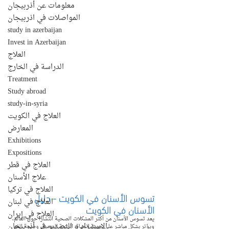
معلومات عن أذربيجان
المواصلات في اذربيجان
study in azerbaijan
Invest in Azerbaijan
العلاج
الدراسة في الخارج
Treatment
Study abroad
study-in-syria
العلاج في الكويت
المعارض
Exhibitions
Expositions
العلاج في قطر
علاج الأسنان
العلاج في تركيا
تسوس الأسنان في الكويت - دليل 
العلاج في لبنان
الأسنان في الكويت
العلاج في إيران
يعد تسوس الأسنان من أكثر المشكلات الصحية انتشارًا حول العالم، 
الإستيراد و التصدير في أذربيجان
ويؤثر بشكل مباشر على جودة الحياة، الراحة اليومية، وصحة الفم 