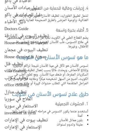
الأطباء في باكو
4. إجراءات وقائية للحماية من التسوس
دليل عيادات الأسنان
دليل العيادات في باكو
تشمل تطبيق الفلورايد، تنظيف الأسنان الاحترافي، الإرشادات 
الغذائية، وتوعية المرضى بالطرق الصحيحة للعناية بالفم.
دليل الأطباء
Doctors Guide
5. أطباء بخبرة واسعة
تنظيف البيوت في الشارقة
يضم القطاع الطبي في الكويت نخبة من أطباء الأسنان المتخصصين 
House cleaning in Sharjah
في علاج التسوس، طب الأسنان التجميلي، علاج الجذور، طب 
الأطفال، وغيرها.
تنظيف البيوت في عجمان
ما هو تسوس الأسنان  في الكويت؟
House cleaning in Ajman
تنظيف فلل
تسوس الأسنان هو تآكل في مينا الأسنان نتيجة تراكم البكتيريا 
villa cleaning
وإنتاج الأحماض، ويحدث غالبًا بسبب إهمال تنظيف الأسنان، تناول 
السكريات المفرط، أو ضعف مينا الأسنان. ومع تطور الطب في 
تنظيف مكاتب
الكويت، أصبح من السهل تشخيصه مبكرًا وعلاجه قبل أن يصل إلى 
المراحل المتقدمة التي تتطلب حشوات كبيرة أو علاج عصب.
office cleaning
تنظيف منازل
طرق علاج تسوس الأسنان في الكويت
العلاج في سوريا
1. الحشوات التجميلية
الاستثمار في سوريا
تُستخدم عندما يكون التسوس في مراحله المبكرة، وتتميز بأنها:
investment in syria
آمنة
تنظيف بيوت في الإمارات
بلون مماثل للأسنان
متينة وتدوم لسنوات
الإستثمار في الإمارات