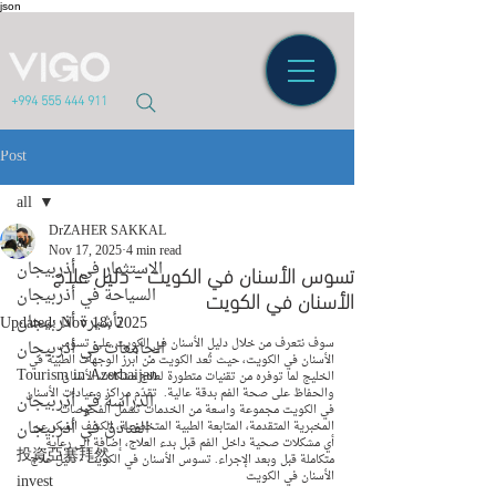
json
+994 555 444 911
Post
all
DrZAHER SAKKAL
all
Nov 17, 2025
4 min read
تسوس الأسنان في الكويت - دليل علاج
الاستثمار في أذربيجان
الأسنان في الكويت
السياحة في أذربيجان
تأشيرة أذربيجان
Updated:
Nov 18, 2025
سوف نتعرف من خلال دليل الأسنان في الكويت على تسوس 
الجامعات في أذربيجان
الأسنان في الكويت، حيث تُعد الكويت من أبرز الوجهات الطبية في 
Tourism in Azerbaijan
الخليج لما توفره من تقنيات متطورة لعلاج مشكلات الأسنان 
والحفاظ على صحة الفم بدقة عالية.  تقدّم مراكز وعيادات الأسنان 
الدراسة في أذربيجان
في الكويت مجموعة واسعة من الخدمات تشمل الفحوصات 
الفنادق في أذربيجان
المخبرية المتقدمة، المتابعة الطبية المتخصصة، الكشف المبكر عن 
أي مشكلات صحية داخل الفم قبل بدء العلاج، إضافة إلى رعاية 
投資亞塞拜然
متكاملة قبل وبعد الإجراء. تسوس الأسنان في الكويت - دليل علاج 
الأسنان في الكويت
invest