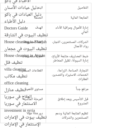
الأطباء في باكو
دليل عيادات الأسنان
التفاصيل
البند
دليل العيادات في باكو
المتابعة المالية
الخدمة
دليل الأطباء
Doctors Guide
إدارة الأموال ومراقبة الأداء 
الهدف
المالي
تنظيف البيوت في الشارقة
House cleaning in Sharjah
الشركات، المستثمرون، التجار، 
الفئة المستهدفة
رواد الأعمال
تنظيف البيوت في عجمان
House cleaning in Ajman
ضبط المصاريف، متابعة الأرباح، 
أهم الاستخدامات
إدارة السيولة، تقليل المخاطر
تنظيف فلل
villa cleaning
التجارة، الصناعة، الزراعة، 
القطاعات المستفيدة
الخدمات، الاستيراد والتصدير، 
تنظيف مكاتب
العقارات
office cleaning
تنظيف منازل
مرتفع جداً
مستوى الأهمية
العلاج في سوريا
قبل التأسيس وبعد إطلاق 
المرحلة المناسبة
الاستثمار في سوريا
المشروع
investment in syria
تنظيم المتابعة المالية ودعم 
دور Vigo Visa
تنظيف بيوت في الإمارات
المستثمرين والشركات
الإستثمار في الإمارات