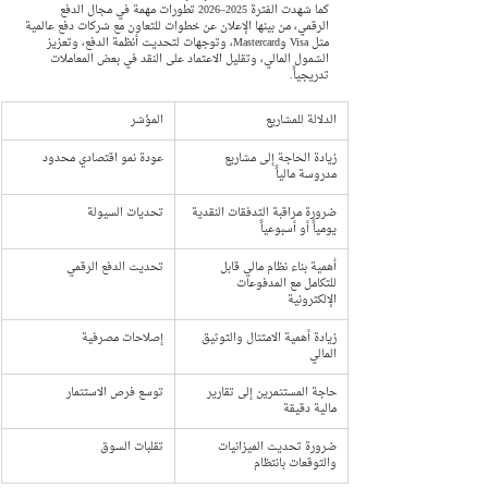
كما شهدت الفترة 2025–2026 تطورات مهمة في مجال الدفع 
الرقمي، من بينها الإعلان عن خطوات للتعاون مع شركات دفع عالمية 
مثل Visa وMastercard، وتوجهات لتحديث أنظمة الدفع، وتعزيز 
الشمول المالي، وتقليل الاعتماد على النقد في بعض المعاملات 
تدريجياً.
الدلالة للمشاريع
المؤشر
زيادة الحاجة إلى مشاريع 
عودة نمو اقتصادي محدود
مدروسة مالياً
ضرورة مراقبة التدفقات النقدية 
تحديات السيولة
يومياً أو أسبوعياً
أهمية بناء نظام مالي قابل 
تحديث الدفع الرقمي
للتكامل مع المدفوعات 
الإلكترونية
زيادة أهمية الامتثال والتوثيق 
إصلاحات مصرفية
المالي
حاجة المستثمرين إلى تقارير 
توسع فرص الاستثمار
مالية دقيقة
ضرورة تحديث الميزانيات 
تقلبات السوق
والتوقعات بانتظام