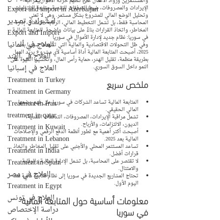
والمستثمرين ورواد الأعمال على تنظيم حركة الأموال، مراقبة 
Export and import in Azerbaijan
الإيرادات والمصروفات، ضبط التدفقات النقدية، متابعة الالتزامات، 
وتحليل الوضع المالي للمشروع بشكل مستمر. وهي لا تعني 
استيراد و تصدير
المحاسبة فقط، بل تشمل التخطيط المالي، الرقابة، الامتثال، إدارة 
المخاطر، واتخاذ القرارات بناءً على بيانات واضحة. المتابعة المالية 
Export and Import
في سوريا: نظام جديد لإدارة الأموال في سوريا
العلاج في ألمانيا
وفي ظل التحولات الاقتصادية والمالية التي تشهدها سوريا بعد 
2025، أصبحت المتابعة المالية أداة أساسية لأي مشروع يريد العمل 
العلاج في الهند
بطريقة منظمة، تقليل الهدر، حماية رأس المال، وتحسين القدرة على 
العلاج في إسبانيا
النمو داخل السوق السوري.
Treatment in Turkey
ملخص سريع
Treatment in Germany
Treatment in Iran
المتابعة المالية تساعد الشركات في سوريا على فهم وضعها 
المالي الحقيقي.
treatment in qatar
تشمل مراقبة الإيرادات، المصروفات، التدفقات النقدية، 
الديون، الالتزامات، والأرباح.
Treatment in Kuwait
أصبحت أكثر أهمية مع تطور أنظمة الدفع الرقمي والإصلاحات 
Treatment in Lebanon
المالية بعد 2025.
تساعد المستثمر المحلي والأجنبي على تقليل المخاطر واتخاذ 
Treatment in India
قرارات أفضل.
Treatment in Spain
لا تقتصر على المحاسبة، بل تشمل الإدارة المالية والرقابة 
والامتثال.
العلاج في مصر
تحتاج المشاريع الجديدة في سوريا إلى نظام متابعة مالية منذ 
اليوم الأول.
Treatment in Egypt
العلاج في تونس
معلومات أساسية حول المتابعة المالية 
في سوريا
دراسة الإختصاص