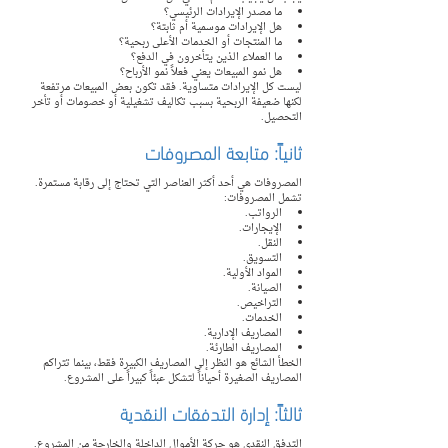
ما مصدر الإيرادات الرئيسي؟
هل الإيرادات موسمية أم ثابتة؟
ما المنتجات أو الخدمات الأعلى ربحية؟
ما العملاء الذين يتأخرون في الدفع؟
هل نمو المبيعات يعني فعلاً نمو الأرباح؟
ليست كل الإيرادات متساوية. فقد تكون بعض المبيعات مرتفعة 
لكنها ضعيفة الربحية بسبب تكاليف تشغيلية أو خصومات أو تأخر 
التحصيل.
ثانياً: متابعة المصروفات
المصروفات هي أحد أكثر العناصر التي تحتاج إلى رقابة مستمرة.
تشمل المصروفات:
الرواتب.
الإيجارات.
النقل.
التسويق.
المواد الأولية.
الصيانة.
التراخيص.
الخدمات.
المصاريف الإدارية.
المصاريف الطارئة.
الخطأ الشائع هو النظر إلى المصاريف الكبيرة فقط، بينما تتراكم 
المصاريف الصغيرة أحياناً لتشكل عبئاً كبيراً على المشروع.
ثالثاً: إدارة التدفقات النقدية
التدفق النقدي هو حركة الأموال الداخلة والخارجة من المشروع.