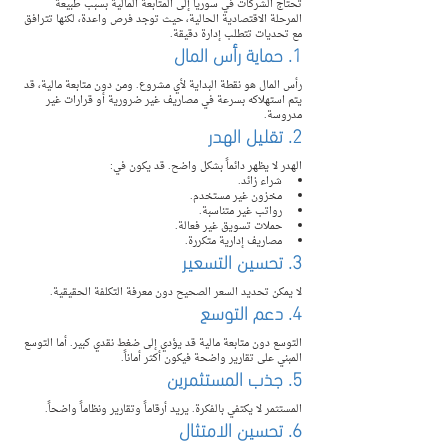
تحتاج الشركات في سوريا إلى المتابعة المالية بسبب طبيعة 
المرحلة الاقتصادية الحالية، حيث توجد فرص واعدة، لكنها تترافق 
مع تحديات تتطلب إدارة دقيقة.
1. حماية رأس المال
رأس المال هو نقطة البداية لأي مشروع. ومن دون متابعة مالية، قد 
يتم استهلاكه بسرعة في مصاريف غير ضرورية أو قرارات غير 
مدروسة.
2. تقليل الهدر
الهدر لا يظهر دائماً بشكل واضح. قد يكون في:
شراء زائد.
مخزون غير مستخدم.
رواتب غير متناسبة.
حملات تسويق غير فعالة.
مصاريف إدارية متكررة.
3. تحسين التسعير
لا يمكن تحديد السعر الصحيح دون معرفة التكلفة الحقيقية.
4. دعم التوسع
التوسع دون متابعة مالية قد يؤدي إلى ضغط نقدي كبير. أما التوسع 
المبني على تقارير واضحة فيكون أكثر أماناً.
5. جذب المستثمرين
المستثمر لا يكتفي بالفكرة. يريد أرقاماً وتقارير ونظاماً واضحاً.
6. تحسين الامتثال