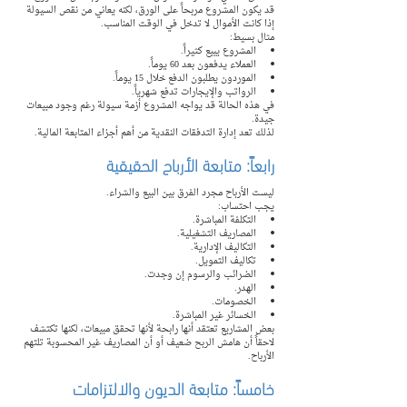
قد يكون المشروع مربحاً على الورق، لكنه يعاني من نقص السيولة 
إذا كانت الأموال لا تدخل في الوقت المناسب.
مثال بسيط:
المشروع يبيع كثيراً.
العملاء يدفعون بعد 60 يوماً.
الموردون يطلبون الدفع خلال 15 يوماً.
الرواتب والإيجارات تدفع شهرياً.
في هذه الحالة قد يواجه المشروع أزمة سيولة رغم وجود مبيعات 
جيدة.
لذلك تعد إدارة التدفقات النقدية من أهم أجزاء المتابعة المالية.
رابعاً: متابعة الأرباح الحقيقية
ليست الأرباح مجرد الفرق بين البيع والشراء.
يجب احتساب:
التكلفة المباشرة.
المصاريف التشغيلية.
التكاليف الإدارية.
تكاليف التمويل.
الضرائب والرسوم إن وجدت.
الهدر.
الخصومات.
الخسائر غير المباشرة.
بعض المشاريع تعتقد أنها رابحة لأنها تحقق مبيعات، لكنها تكتشف 
لاحقاً أن هامش الربح ضعيف أو أن المصاريف غير المحسوبة تلتهم 
الأرباح.
خامساً: متابعة الديون والالتزامات