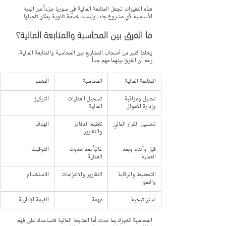
هذه التغيرات تجعل المتابعة المالية في سوريا جزءاً من البنية 
الأساسية لأي مشروع جاد، وليست خدمة ثانوية يمكن تأجيلها.
ما الفرق بين المحاسبة والمتابعة المالية؟
يخلط كثير من أصحاب المشاريع بين المحاسبة والمتابعة المالية، 
رغم أن الفرق بينهما مهم جداً.
المتابعة المالية
المحاسبة
العنصر
تحليل ومراقبة 
تسجيل العمليات 
التركيز
وإدارة الأموال
المالية
تحسين القرار المالي
تنظيم الدفاتر 
الهدف
والتقارير
قبل وأثناء وبعد 
غالباً بعد حدوث 
التوقيت
العملية
العملية
التخطيط والرقابة 
التقارير والالتزامات
الاستخدام
والنمو
استراتيجية
مهمة
القيمة الإدارية
المحاسبة تخبرك بما حدث.أما المتابعة المالية فتساعدك على فهم 