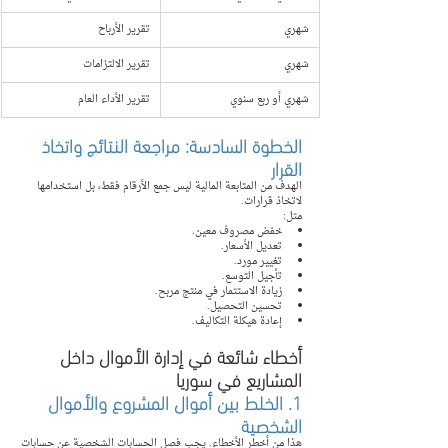
شهري
تقرير الأرباح
شهري
تقرير الالتزامات
شهري أو ربع سنوي
تقرير الأداء العام
الخطوة السادسة: مراجعة النتائج واتخاذ 
القرار
الهدف من المتابعة المالية ليس جمع الأرقام فقط، بل استخدامها 
لاتخاذ قرارات.
مثل:
خفض مصروف معين.
تعديل الأسعار.
تغيير مورد.
تأجيل التوسع.
زيادة الاستثمار في منتج مربح.
تحسين التحصيل.
إعادة هيكلة التكاليف.
أخطاء شائعة في إدارة الأموال داخل 
المشاريع في سوريا
1. الخلط بين أموال المشروع والأموال 
الشخصية
هذا من أخطر الأخطاء. يجب فصل الحسابات الشخصية عن حسابات 