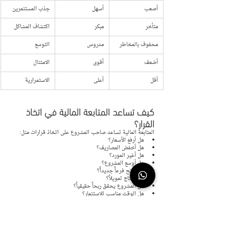
أصعب
أسهل
جذب المستثمرين
متأخر
مبكر
اكتشاف المشاكل
محفوف بالمخاطر
مدروس
التوسع
أضعف
أقوى
الامتثال
أقل
أعلى
الاستمرارية
كيف تساعد المتابعة المالية في اتخاذ 
القرار؟
المتابعة المالية تساعد صاحب المشروع على اتخاذ قرارات مثل:
هل أرفع الأسعار؟
هل أخفض المصاريف؟
هل أغير المورد؟
هل أوسع المشروع؟
هل أفتح فرعاً جديداً؟
هل أحتاج تمويلاً؟
هل المشروع يحقق ربحاً حقيقياً؟
هل الوقت مناسب للاستثمار؟
كل قرار من هذه القرارات يحتاج إلى أرقام، وليس إلى شعور عام.
دور الدفع الرقمي في تطوير المتابعة 