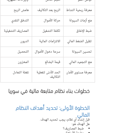
معرفة ربحية النشاط
الربح بعد التكاليف
هامش الربح
منع أزمات السيولة
حركة الأموال
التدفق النقدي
ضبط الإنفاق
تكلفة التشغيل
المصاريف التشغيلية
تقليل الضغط المالي
الالتزامات المالية
الديون
تحسين السيولة
سرعة دخول الأموال
التحصيل
منع التجميد المالي
قيمة البضائع
المخزون
معرفة مستوى الأمان
الحد الأدنى لتغطية 
نقطة التعادل
التكاليف
خطوات بناء نظام متابعة مالية في سوريا
الخطوة الأولى: تحديد أهداف النظام 
المالي
قبل إنشاء أي نظام، يجب تحديد الهدف.
هل الهدف هو:
ضبط المصاريف؟