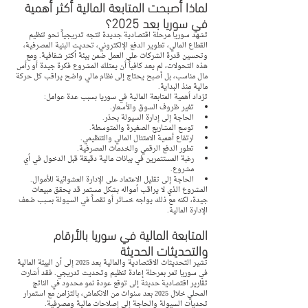
لماذا أصبحت المتابعة المالية أكثر أهمية 
في سوريا بعد 2025؟
تشهد سوريا مرحلة اقتصادية جديدة تتجه تدريجياً نحو تنظيم 
القطاع المالي، تطوير الدفع الإلكتروني، تحديث البنية المصرفية، 
وتحسين قدرة الشركات على العمل ضمن بيئة أكثر شفافية. ومع 
هذه التحولات، لم يعد كافياً أن يمتلك المشروع فكرة جيدة أو رأس 
مال مناسب، بل أصبح يحتاج إلى نظام مالي واضح يراقب كل حركة 
مالية منذ البداية.
تزداد أهمية المتابعة المالية في سوريا بسبب عدة عوامل:
تغير ظروف السوق والأسعار.
الحاجة إلى إدارة السيولة بحذر.
توسع المشاريع الصغيرة والمتوسطة.
ارتفاع أهمية الامتثال المالي والتنظيمي.
تطور الدفع الرقمي والخدمات المصرفية.
رغبة المستثمرين في بيانات مالية دقيقة قبل الدخول في أي 
مشروع.
الحاجة إلى تقليل الاعتماد على الإدارة العشوائية للأموال.
المشروع الذي لا يراقب أمواله بشكل مستمر قد يحقق مبيعات 
جيدة، لكنه مع ذلك يواجه خسائر أو نقصاً في السيولة بسبب ضعف 
الإدارة المالية.
المتابعة المالية في سوريا بالأرقام 
والتحديثات الحديثة
تشير التحديثات الاقتصادية والمالية بعد 2025 إلى أن البيئة المالية 
في سوريا تمر بمرحلة إعادة تنظيم وتحديث تدريجي. فقد أشارت 
تقارير اقتصادية حديثة إلى توقع عودة نمو محدود في الناتج 
المحلي خلال 2025 بعد سنوات من الانكماش، بالتزامن مع استمرار 
تحديات السيولة والحاجة إلى إصلاحات مالية ومصرفية.