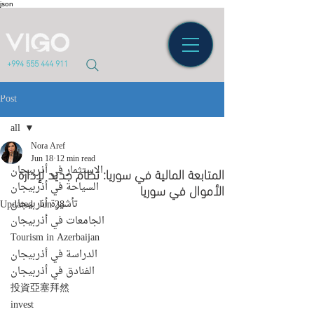
json
+994 555 444 911
Post
all
Nora Aref
all
Jun 18
12 min read
المتابعة المالية في سوريا: نظام جديد لإدارة
الاستثمار في أذربيجان
الأموال في سوريا
السياحة في أذربيجان
تأشيرة أذربيجان
Updated:
Jun 28
الجامعات في أذربيجان
Tourism in Azerbaijan
الدراسة في أذربيجان
الفنادق في أذربيجان
投資亞塞拜然
invest