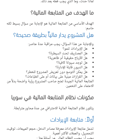
لماذا حدث، وما الذي يجب فعله بعد ذلك.
ما الهدف من المتابعة المالية؟
الهدف الأساسي من المتابعة المالية هو الإجابة عن سؤال بسيط لكنه 
حاسم:
هل المشروع يدار مالياً بطريقة صحيحة؟
وللإجابة عن هذا السؤال، يجب مراقبة عدة عناصر:
هل الإيرادات تنمو؟
هل المصاريف تحت السيطرة؟
هل الأرباح حقيقية أم ظاهرية؟
هل توجد سيولة كافية؟
هل الديون قابلة للإدارة؟
هل يمكن التوسع دون تعريض المشروع للخطر؟
هل القرارات مبنية على بيانات أم على انطباعات؟
المتابعة المالية الجيدة تمنح صاحب المشروع رؤية واضحة بدلاً من 
الاعتماد على التخمين.
مكونات نظام المتابعة المالية في سوريا
يتكون نظام المتابعة المالية الاحترافي من عدة محاور مترابطة.
أولاً: متابعة الإيرادات
تشمل متابعة الإيرادات معرفة مصادر الدخل، حجم المبيعات، توقيت 
التحصيل، والعملاء الأكثر أهمية.
يجب أن يجيب النظام المالي عن أسئلة مثل: