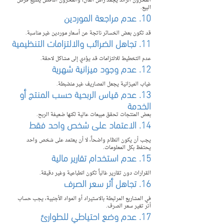
المخزون الزائد يجمد رأس المال، والمخزون الناقص يضيع فرص 
البيع.
10. عدم مراجعة الموردين
قد تكون بعض الخسائر ناتجة عن أسعار موردين غير مناسبة.
11. تجاهل الضرائب والالتزامات التنظيمية
عدم التخطيط للالتزامات قد يؤدي إلى مشاكل لاحقة.
12. عدم وجود ميزانية شهرية
غياب الميزانية يجعل المصاريف غير منضبطة.
13. عدم قياس الربحية حسب المنتج أو 
الخدمة
بعض المنتجات تحقق مبيعات عالية لكنها ضعيفة الربح.
14. الاعتماد على شخص واحد فقط
يجب أن يكون النظام واضحاً، لا أن يعتمد على شخص واحد 
يحتفظ بكل المعلومات.
15. عدم استخدام تقارير مالية
القرارات دون تقارير غالباً تكون انطباعية وغير دقيقة.
16. تجاهل أثر سعر الصرف
في المشاريع المرتبطة بالاستيراد أو المواد الأجنبية، يجب حساب 
أثر تغير سعر الصرف.
17. عدم وضع احتياطي للطوارئ